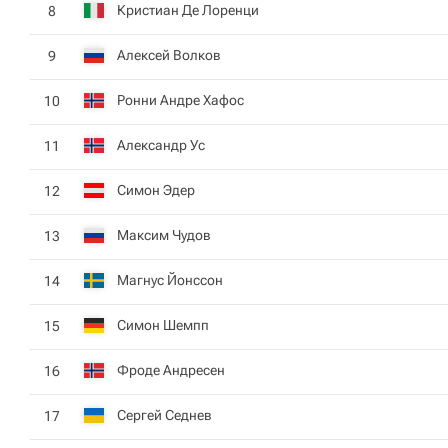
Кристиан Де Лоренци
8
Алексей Волков
9
Ронни Андре Хафос
10
Александр Ус
11
Симон Эдер
12
Максим Чудов
13
Магнус Йонссон
14
Симон Шемпп
15
Фроде Андресен
16
Сергей Седнев
17