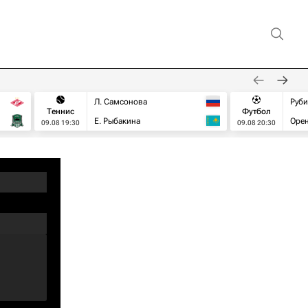
Л. Самсонова
Руб
Теннис
Футбол
Е. Рыбакина
Орен
09.08 19:30
09.08 20:30