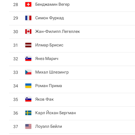
Бенджамин Вегер
28
Симон Фуркад
29
Жан-Филипп Легеллек
30
Илмар Брисис
31
Янез Марич
32
Михал Шлезингр
33
Роман Прима
34
Яков Фак
35
Карл Йохан Бергман
36
Лоуэлл Бейли
37