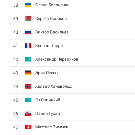
Олена Биланенко
38
Сергей Новиков
39
Виктор Васильев
40
Венсан Порре
41
Александр Червихков
42
Эрик Лессер
43
Халвар Ханевольд
44
Ян Савицкий
45
Павол Гурайт
46
Маттиас Зиммен
47