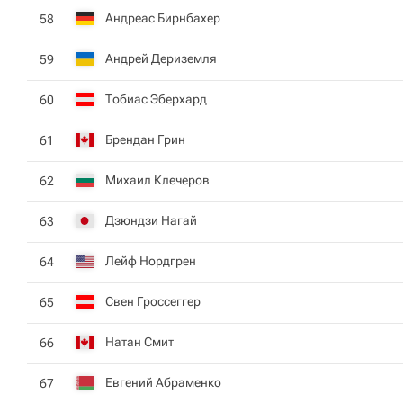
Андреас Бирнбахер
58
Андрей Дериземля
59
Тобиас Эберхард
60
Брендан Грин
61
Михаил Клечеров
62
Дзюндзи Нагай
63
Лейф Нордгрен
64
Свен Гроссеггер
65
Натан Смит
66
Евгений Абраменко
67