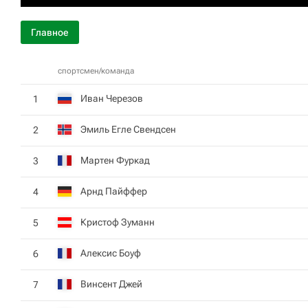
Главное
спортсмен/команда
Иван Черезов
1
Эмиль Егле Свендсен
2
Мартен Фуркад
3
Арнд Пайффер
4
Кристоф Зуманн
5
Алексис Боуф
6
Винсент Джей
7