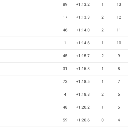
89
+1:13.2
1
13
17
+1:13.3
2
12
46
+1:14.0
2
11
1
+1:14.6
1
10
45
+1:15.7
2
9
31
+1:15.8
1
8
72
+1:18.5
1
7
4
+1:18.8
2
6
48
+1:20.2
1
5
59
+1:20.6
0
4