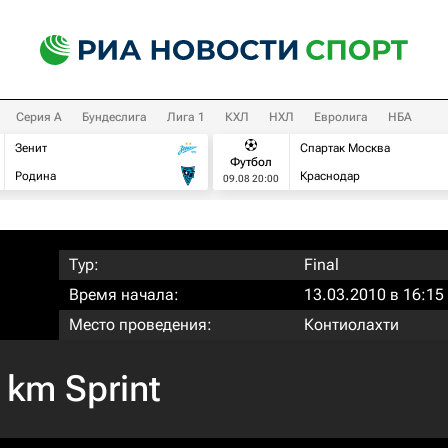
Серия А
Бундеслига
Лига 1
КХЛ
НХЛ
Евролига
НБА
Зенит
Спартак Москва
Футбол
Родина
Краснодар
09.08 20:00
Тур:
Final
Время начала:
13.03.2010 в 16:15
Место проведения:
Контиолахти
 km Sprint