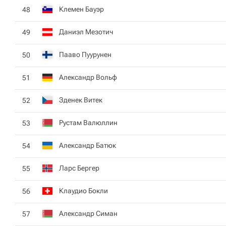
Клемен Бауэр
48
Даниэл Мезотич
49
Пааво Пуурунен
50
Александр Вольф
51
Зденек Витек
52
Рустам Валюллин
53
Александр Батюк
54
Ларс Бергер
55
Клаудио Бокли
56
Александр Симан
57