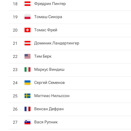
Фредрих Пинтер
18
Томаш Сикора
19
Томас Фрей
20
Доминик Ландертингер
21
Тим Берк
22
Маркус Виндиш
23
Сергей Семенов
24
Маттиас Нильссон
25
Венсан Дефран
26
Вася Рупник
27