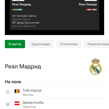
Реал Мадрид
Реал Овьедо
44‎’‎
Gonzalo Garcia
(
Браим Диас
)
80‎’‎
Джуд Беллингем
(
Килиан Мбаппе
)
О матче
Трансляция
Статистика
Новости ком
Реал Мадрид
На поле
Тибо Куртуа
1
Вратарь
Давид Алаба
4
Защитник