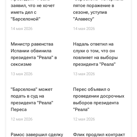
заявил, что не хочет
пятое поражение в
иметь дел с
сезоне, уступив
"Барселоной"
"Алавесу"
14 мая 2026
14 мая 2026
Министр равенства
Надаль ответил на
Испании обвинила
слухи о том, что он
президента "Реала" в
повлияет на выборы
сексизме
президента "Реала"
13 мая 2026
13 мая 2026
"Барселона" может
Перес объявил о
подать в суд на
проведении досрочных
президента "Реала"
выборов президента
Переса
"Реала"
12 мая 2026
12 мая 2026
Рамос завершил сделку
Флик продлил контракт