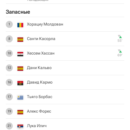
Запасные
Хорациу Молдован
1
Санти Касорла
8
55‎’‎
Хессем Хассан
10
69‎’‎
Дани Кальво
12
Давид Кармо
16
Тьяго Борбас
17
Алекс Форес
19
Лука Илич
21