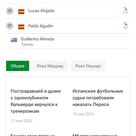
Lucas Ahijado
24
79‎’‎
Pablo Agudin
27
79‎’‎
Guillermo Almada
Тренер
Общее
Реал Мадрид
Реал Овьедо
Пострадавший в драке
Испанские футбольные
с одноклубником
судьи потребовали
Вальверде вернулся к
наказать Переса
тренировкам
15 мая 2026
15 мая 2026