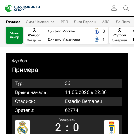
Главное
Лига Чемпионов
РПЛ
Лига Европы
АПЛ
Ла Лига
3
Динамо Москва
Матч-
Футбол
Футбол
центр
1
Динамо Махачкала
Завершен
Завершен
Футбол
Примера
Тур:
36
Время начала:
14.05.2026 в 22:30
Стадион:
Estadio Bernabeu
Зрители:
62774
Завершен
2
:
0