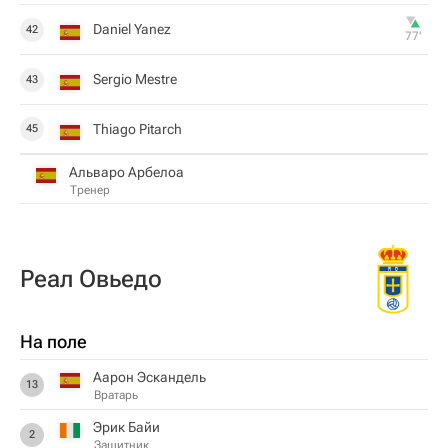
Daniel Yanez
42
77‎’‎
Sergio Mestre
43
Thiago Pitarch
45
Альваро Арбелоа
Тренер
Реал Овьедо
На поле
Аарон Эскандель
13
Вратарь
Эрик Байи
2
Защитник