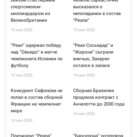
Бекхэм стал первым
Мбаппе саркастично
спортсменом-
высказался о
миллиардером из
непопадании в состав
Великобритании
"Реала"
15 мая 2026
15 мая 2026
"Реал" одержал победу
"Реал Сосьедад" и
над "Овьедо" в матче
"Жирона" сыграли
чемпионата Испании по
вничью, Захарян
футболу
остался в запасе
15 мая 2026
14 мая 2026
Конкурент Сафонова не
Сборная Бразилии
попал в состав сборной
продлила контракт с
Франции на чемпионат
Анчелотти до 2030 года
мира
14 мая 2026
14 мая 2026
Президент "Реала"
"Барселона" потерпела