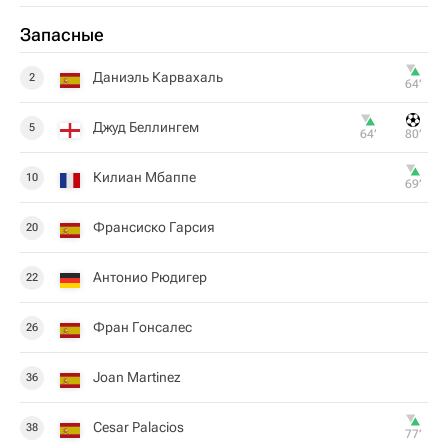
Запасные
Даниэль Карвахаль
2
64‎’‎
Джуд Беллингем
5
64‎’‎
80‎’‎
Килиан Мбаппе
10
69‎’‎
Франсиско Гарсия
20
Антонио Рюдигер
22
Фран Гонсалес
26
Joan Martinez
36
Cesar Palacios
38
77‎’‎