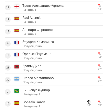
Трент Александер-Арнолд
12
64‎’‎
Защитник
Raul Asencio
17
Защитник
Альваро Фернандес
18
Защитник
Эдуардо Камавинга
6
Полузащитник
Орельен Тчуамени
14
64‎’‎
Полузащитник
Браим Диас
21
77‎’‎
Полузащитник
Franco Mastantuono
30
77‎’‎
Полузащитник
Винисиус Жуниор
7
Нападающий
Gonzalo Garcia
16
44‎’‎
69‎’‎
Нападающий