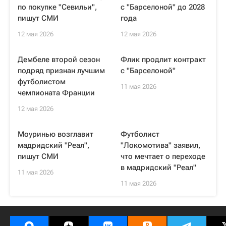
по покупке "Севильи",
с "Барселоной" до 2028
пишут СМИ
года
12 мая 2026
12 мая 2026
Дембеле второй сезон
Флик продлит контракт
подряд признан лучшим
с "Барселоной"
футболистом
11 мая 2026
чемпионата Франции
12 мая 2026
Моуринью возглавит
Футболист
мадридский "Реал",
"Локомотива" заявил,
пишут СМИ
что мечтает о переходе
в мадридский "Реал"
11 мая 2026
11 мая 2026