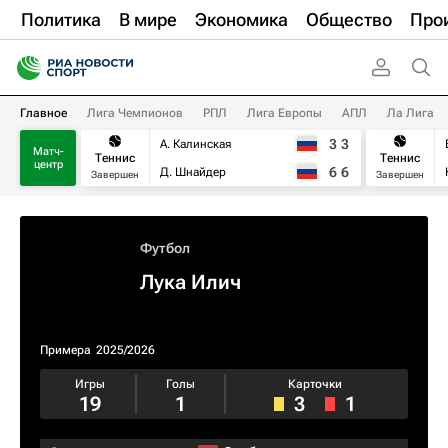
Политика
В мире
Экономика
Общество
Про
Главное
Лига Чемпионов
РПЛ
Лига Европы
АПЛ
Ла Лига
3
3
А. Калинская
Матч-
Теннис
Теннис
центр
6
6
Д. Шнайдер
Завершен
Завершен
Футбол
Лука Илич
Примера
2025/2026
Игры
Голы
Карточки
19
1
3
1