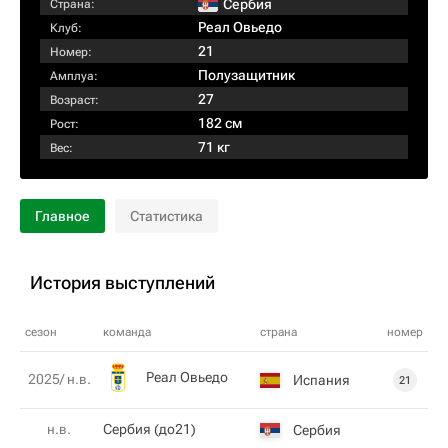
Сербия
Страна:
Реал Овьедо
Клуб:
21
Номер:
Полузащитник
Амплуа:
27
Возраст:
182 см
Рост:
71 кг
Вес:
Главное
Статистика
История выступлений
сезон
команда
страна
номер
Реал Овьедо
2025/ н.в.
Испания
21
н.в.
Сербия (до21)
Сербия