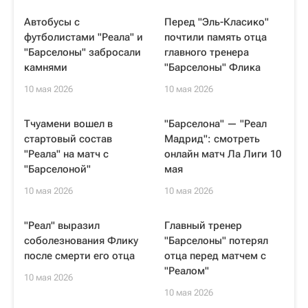
Автобусы с
Перед "Эль-Класико"
футболистами "Реала" и
почтили память отца
"Барселоны" забросали
главного тренера
камнями
"Барселоны" Флика
10 мая 2026
10 мая 2026
Тчуамени вошел в
"Барселона" — "Реал
стартовый состав
Мадрид": смотреть
"Реала" на матч с
онлайн матч Ла Лиги 10
"Барселоной"
мая
10 мая 2026
10 мая 2026
"Реал" выразил
Главный тренер
соболезнования Флику
"Барселоны" потерял
после смерти его отца
отца перед матчем с
"Реалом"
10 мая 2026
10 мая 2026