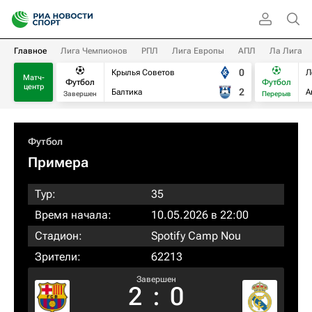
Главное
Лига Чемпионов
РПЛ
Лига Европы
АПЛ
Ла Лига
0
Крылья Советов
Л
Матч-
Футбол
Футбол
центр
2
Балтика
А
Завершен
Перерыв
Футбол
Примера
Тур:
35
Время начала:
10.05.2026 в 22:00
Стадион:
Spotify Camp Nou
Зрители:
62213
Завершен
2
:
0