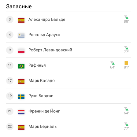
Запасные
Алехандро Бальде
3
88‎’‎
Рональд Араухо
4
Роберт Левандовский
9
77‎’‎
Рафинья
11
64‎’‎
81‎’‎
Марк Касадо
17
Руни Барджи
19
Френки де Йонг
21
64‎’‎
Марк Берналь
22
77‎’‎