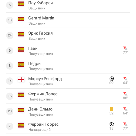
Пау Кубарси
5
Защитник
Gerard Martin
18
Защитник
Эрик Гарсия
24
Защитник
Гави
6
77‎’‎
Полузащитник
Педри
8
Полузащитник
Маркус Рэшфорд
14
09‎’‎
64‎’‎
Полузащитник
Фермин Лопес
16
88‎’‎
Полузащитник
Дани Ольмо
20
52‎’‎
64‎’‎
Полузащитник
Ферран Торрес
7
18‎’‎
77‎’‎
Нападающий