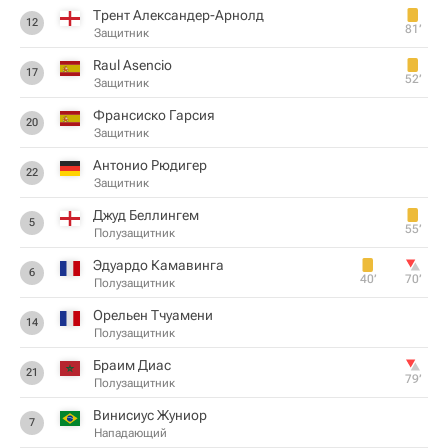
Трент Александер-Арнолд
12
81‎’‎
Защитник
Raul Asencio
17
52‎’‎
Защитник
Франсиско Гарсия
20
Защитник
Антонио Рюдигер
22
Защитник
Джуд Беллингем
5
55‎’‎
Полузащитник
Эдуардо Камавинга
6
40‎’‎
70‎’‎
Полузащитник
Орельен Тчуамени
14
Полузащитник
Браим Диас
21
79‎’‎
Полузащитник
Винисиус Жуниор
7
Нападающий