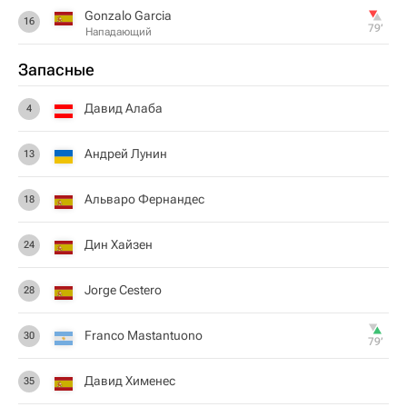
Gonzalo Garcia
16
79‎’‎
Нападающий
Запасные
Давид Алаба
4
Андрей Лунин
13
Альваро Фернандес
18
Дин Хайзен
24
Jorge Cestero
28
Franco Mastantuono
30
79‎’‎
Давид Хименес
35