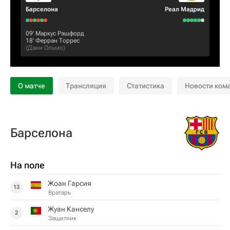
Барселона
Реал Мадрид
09‎’‎
Маркус Рэшфорд
18‎’‎
Ферран Торрес
(
Дани Ольмо
)
О матче
Трансляция
Статистика
Новости ком
Барселона
На поле
Жоан Гарсия
13
Вратарь
Жуан Канселу
2
Защитник