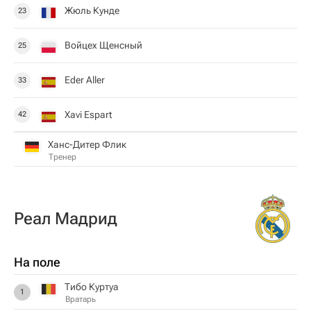
Жюль Кунде
23
Войцех Щенсный
25
Eder Aller
33
Xavi Espart
42
Ханс-Дитер Флик
Тренер
Реал Мадрид
На поле
Тибо Куртуа
1
Вратарь