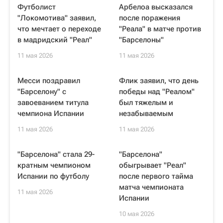
Футболист
Арбелоа высказался
"Локомотива" заявил,
после поражения
что мечтает о переходе
"Реала" в матче против
в мадридский "Реал"
"Барселоны"
11 мая 2026
11 мая 2026
Месси поздравил
Флик заявил, что день
"Барселону" с
победы над "Реалом"
завоеванием титула
был тяжелым и
чемпиона Испании
незабываемым
11 мая 2026
11 мая 2026
"Барселона" стала 29-
"Барселона"
кратным чемпионом
обыгрывает "Реал"
Испании по футболу
после первого тайма
матча чемпионата
11 мая 2026
Испании
10 мая 2026