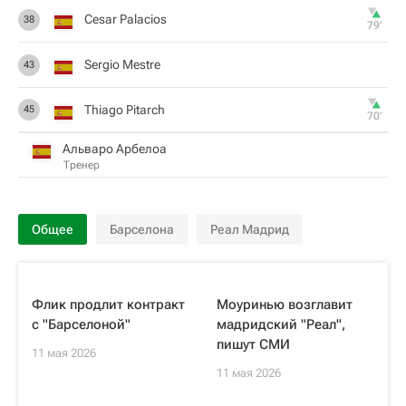
Cesar Palacios
38
79‎’‎
Sergio Mestre
43
Thiago Pitarch
45
70‎’‎
Альваро Арбелоа
Тренер
Общее
Барселона
Реал Мадрид
Флик продлит контракт
Моуринью возглавит
с "Барселоной"
мадридский "Реал",
пишут СМИ
11 мая 2026
11 мая 2026