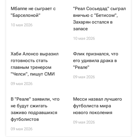
Мбаппе не сыграет с
"Реал Сосьедад" сыграл
"Барселоной"
вничью с "Бетисом",
Захарян остался в
10 мая 2026
запасе
10 мая 2026
Хаби Алонсо выразил
Флик признался, что
готовность стать
его удивила драка в
главным тренером
"Реале"
"Челси", пишут СМИ
09 мая 2026
09 мая 2026
В "Реале" заявили, что
Месси назвал лучшего
не будут сжигать
футболиста мира
заживо подравшихся
нового поколения
футболистов
09 мая 2026
09 мая 2026