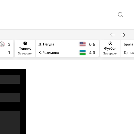
3
6
6
Д. Пегула
Брага
Теннис
Футбол
1
4
0
К. Рахимова
Дина
Завершен
Завершен