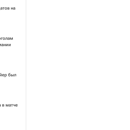
атов на
оголам
мании
ойер был
 в матче