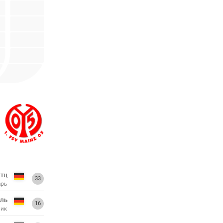
атц
33
арь
ль
16
ник