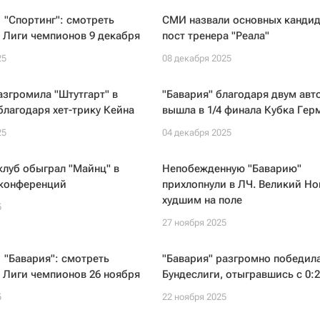
 "Спортинг": смотреть
СМИ назвали основных кандид
 Лиги чемпионов 9 декабря
пост тренера "Реала"
25
08 декабря 2025
азгромила "Штутгарт" в
"Бавария" благодаря двум авт
благодаря хет-трику Кейна
вышла в 1/4 финала Кубка Гер
25
04 декабря 2025
луб обыграл "Майнц" в
Непобежденную "Баварию"
 конференций
прихлопнули в ЛЧ. Великий Н
худшим на поле
5
27 ноября 2025
 "Бавария": смотреть
"Бавария" разгромно победила
 Лиги чемпионов 26 ноября
Бундеслиги, отыгравшись с 0:2
5
22 ноября 2025