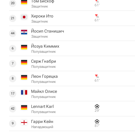
Том Бисхоф
20
61‎’‎
Защитник
Хироки Ито
21
61‎’‎
Защитник
Йосип Станишич
44
Защитник
Йозуа Киммих
6
Полузащитник
Серж Гнабри
7
Полузащитник
Леон Горецка
8
61‎’‎
Полузащитник
Майкл Олисе
17
Полузащитник
Lennart Karl
42
29‎’‎
Полузащитник
Гарри Кейн
9
87‎’‎
Нападающий