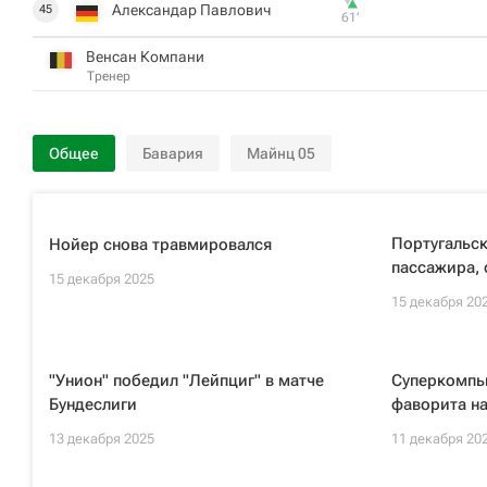
Александар Павлович
45
61‎’‎
Венсан Компани
Тренер
Общее
Бавария
Майнц 05
Португальск
Нойер снова травмировался
пассажира, 
15 декабря 2025
15 декабря 20
"Унион" победил "Лейпциг" в матче
Суперкомпью
Бундеслиги
фаворита на
13 декабря 2025
11 декабря 20