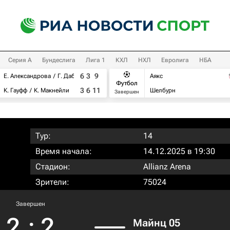
Серия А
Бундеслига
Лига 1
КХЛ
НХЛ
Евролига
НБА
6
3
9
Е. Александрова
Г. Дабровски
Аякс
Футбол
3
6
11
К. Гауфф
К. Макнейли
Шелбурн
Завершен
Тур:
14
Время начала:
14.12.2025 в 19:30
Стадион:
Allianz Arena
Зрители:
75024
Завершен
2
:
2
Майнц 05