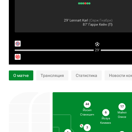
29‎’‎
Lennart Karl
(
Серж Гнабри
)
87‎’‎
Гарри Кейн
(П)
29‎’‎
О матче
Трансляция
Статистика
Новости ко
44
17
Йосип
6
Майкл
Станишич
Олисе
Йозуа
Киммих
3