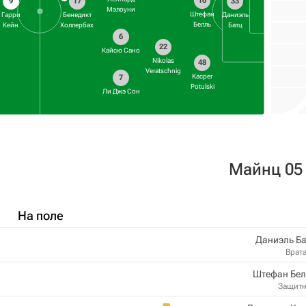
16
9
17
33
Мэлоуни
Штефан
Гарри
Бенедикт
Даниэль
Белль
Кейн
Холлербах
Батц
6
22
Кайсю Сано
Nikolas
48
Veratschnig
Kacper
7
Potulski
Ли Джэ Сон
Майнц 05
На поле
Даниэль Б
Врат
Штефан Бел
Защит