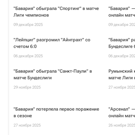
"Бавария" обыграла "Спортинг" в матче
"Бавария" —
Лиги чемпионов
онлайн матч
09 декабря 2025
09 декабря 20
"Лейпциг" разгромил "Айнтрахт" со
"Бавария" р
счетом 6:0
Бундеслиге 
06 декабря 2025
06 декабря 20
"Бавария" обыграла "Санкт-Паули" в
Румынский к
матче Бундеслиги
матче Лиги
29 ноября 2025
27 ноября 202
"Бавария" потерпела первое поражение
"Арсенал" —
в сезоне
онлайн матч
27 ноября 2025
26 ноября 202