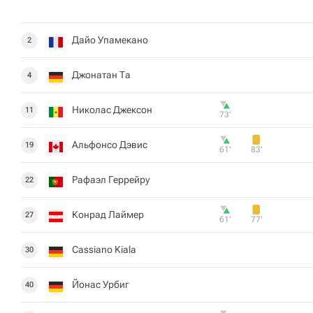
Дайо Упамекано
2
Джонатан Та
4
Николас Джексон
11
73‎’‎
Альфонсо Дэвис
19
61‎’‎
83‎’‎
Рафаэл Геррейру
22
Конрад Лаймер
27
61‎’‎
77‎’‎
Cassiano Kiala
30
Йонас Урбиг
40