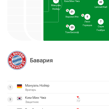
1
Ким Мин Чжэ
42
Мануэль
Lennart Karl
Нойер
21
8
Хироки Ито
7
Леон
Горецка
Серж
20
Гнабри
Том Бисхоф
Бавария
Мануэль Нойер
1
Вратарь
Ким Мин Чжэ
3
73‎’‎
Защитник