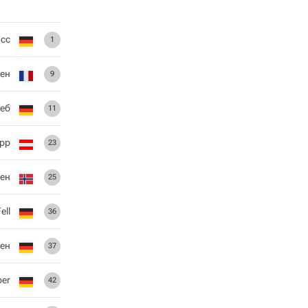
исс
1
ен
9
еб
11
opp
23
сен
25
ell
36
иен
37
ber
42