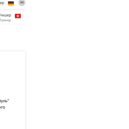
ер
44
Фишер
Тренер
уль"
ого