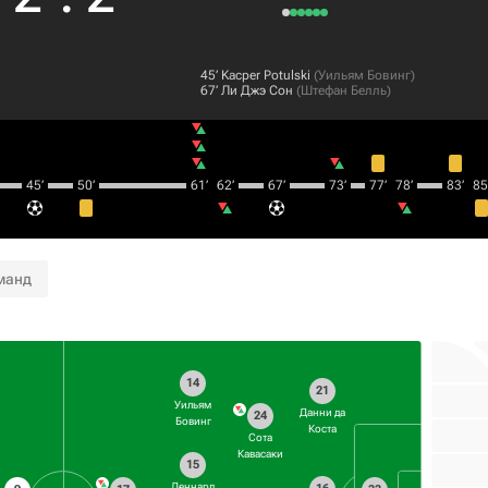
45‎’‎
Kacper Potulski
(
Уильям Бовинг
)
67‎’‎
Ли Джэ Сон
(
Штефан Белль
)
45‎’‎
50‎’‎
61‎’‎
62‎’‎
67‎’‎
73‎’‎
77‎’‎
78‎’‎
83‎’‎
85‎’
манд
14
21
Уильям
Данни да
24
Бовинг
Коста
Сота
Кавасаки
15
Леннард