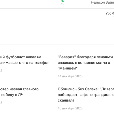
Нельсон Вайп
78‎’‎
Урс 
ий футболист напал на
"Бавария" благодаря пенальти
снимавшего его на телефон
спаслась в концовке матча с
"Майнцем"
25
14 декабря 2025
тер назвал главного
Обошлись без Салаха: "Ливерп
 победу в ЛЧ
побеждает на фоне грандиозн
скандала
25
10 декабря 2025