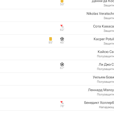
Данни да Ко
50‎’‎
Защит
Nikolas Veratsch
Защит
Сота Кавас
62‎’‎
Защит
Kacper Potul
85‎’‎
45‎’‎
Защит
Кайсю Са
Полузащит
Ли Джэ С
67‎’‎
Полузащит
Уильям Бови
Полузащит
Леннард Мэлоу
Полузащит
Бенедикт Холлер
78‎’‎
Нападающ