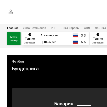
Главное
Лига Чемпионов
РПЛ
Лига Европы
АПЛ
Ла Лига
3
3
А. Калинская
Матч-
Теннис
Теннис
центр
6
6
Д. Шнайдер
Завершен
Завершен
Футбол
Бундеслига
Бавария