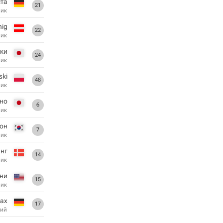
ста
21
ник
nig
22
ник
аки
24
ник
ski
48
ник
но
6
ник
он
7
ник
нг
14
ник
ни
15
ник
бах
17
ий