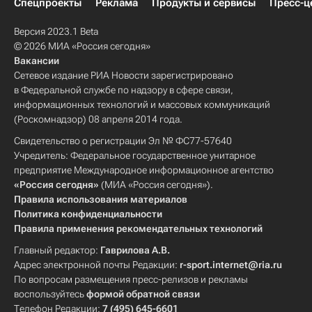
Спецпроекты
Реклама
Продукты и сервисы
Пресс-ц
Версия 2023.1 Beta
© 2026 МИА «Россия сегодня»
Вакансии
Сетевое издание РИА Новости зарегистрировано
в Федеральной службе по надзору в сфере связи,
информационных технологий и массовых коммуникаций
(Роскомнадзор) 08 апреля 2014 года.
Свидетельство о регистрации Эл № ФС77-57640
Учредитель: Федеральное государственное унитарное
предприятие Международное информационное агентство
«Россия сегодня»
(МИА «Россия сегодня»).
Правила использования материалов
Политика конфиденциальности
Правила применения рекомендательных технологий
Главный редактор:
Гаврилова А.В.
Адрес электронной почты Редакции:
r-sport.internet@ria.ru
По вопросам размещения пресс-релизов и рекламы
воспользуйтесь
формой обратной связи
Телефон Редакции:
7 (495) 645-6601