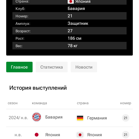
Япония
Страна:
Бавария
Клуб:
21
Номер:
Защитник
Амплуа:
27
Возраст:
186 см
Рост:
78 кг
Вес:
Главное
Статистика
Новости
История выступлений
сезон
команда
страна
номер
Бавария
2024/ н.в.
Германия
21
Япония
Япония
н.в.
21