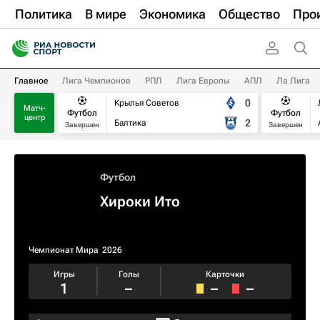
Политика
В мире
Экономика
Общество
Про
Главное
Лига Чемпионов
РПЛ
Лига Европы
АПЛ
Ла Лига
0
Крылья Советов
Матч-
Футбол
Футбол
центр
2
Балтика
Завершен
Завершен
Футбол
Хироки Ито
Чемпионат Мира
2026
Игры
Голы
Карточки
1
–
–
–