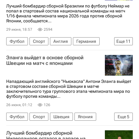
Лучший бомбардир сборной Бразилии по футболу Неймар не
попал в стартовый состав национальной команды на матч
1/16 финала чемпионата мира 2026 года против сборной
Японии, сообщается...
29 июня, 18:57
2594
Футбол
Спорт
Англия
Германия
Еще
11
Бразилия
Данило
Эланга выйдет в основе сборной
Международная федерация футбола (ФИФА)
Швеции на матч с японцами
ЧМ по футболу 2026
Япония
Неймар
Алиссон
Габриэл
Фламенго
Сантос
Нападающий английского "Ньюкасла" Антони Эланга выйдет
в стартовом составе сборной Швеции в матче
Зенит
заключительного тура группового этапа чемпионата мира по
футболу против команды...
26 июня, 01:12
126
Футбол
Спорт
Швеция
Япония
Еще
5
Даллас
Антони Эланга
Эллиот Струд
Лучший бомбардир сборной
Густав Лагербильке
ЧМ по футболу 2026
Нидерландов остался в запасе на