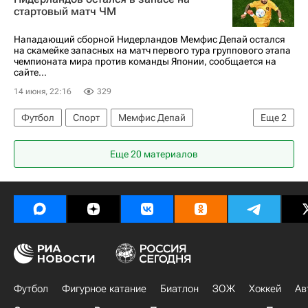
стартовый матч ЧМ
Нападающий сборной Нидерландов Мемфис Депай остался
на скамейке запасных на матч первого тура группового этапа
чемпионата мира против команды Японии, сообщается на
сайте...
14 июня, 22:16
329
Футбол
Спорт
Мемфис Депай
Еще
2
ЧМ по футболу 2026
Нидерланды
Еще 20 материалов
Футбол
Фигурное катание
Биатлон
ЗОЖ
Хоккей
Ав