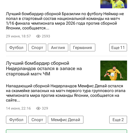
Лучший бомбардир сборной Бразилии по футболу Неймар не
попал в стартовый состав национальной команды на матч
1/16 финала чемпионата мира 2026 года против сборной
Японии, сообщается...
29 июня, 18:57
2593
Футбол
Спорт
Англия
Германия
Еще
11
Бразилия
Данило
Лучший бомбардир сборной
Международная федерация футбола (ФИФА)
Нидерландов остался в запасе на
стартовый матч ЧМ
ЧМ по футболу 2026
Япония
Неймар
Алиссон
Габриэл
Фламенго
Сантос
Нападающий сборной Нидерландов Мемфис Депай остался
на скамейке запасных на матч первого тура группового этапа
Зенит
чемпионата мира против команды Японии, сообщается на
сайте...
14 июня, 22:16
329
Футбол
Спорт
Мемфис Депай
Еще
2
ЧМ по футболу 2026
Нидерланды