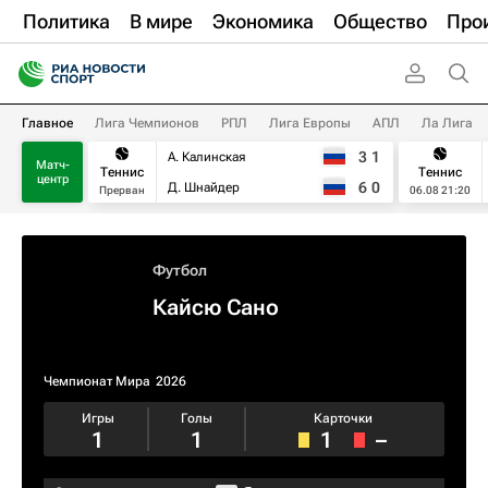
Политика
В мире
Экономика
Общество
Про
Главное
Лига Чемпионов
РПЛ
Лига Европы
АПЛ
Ла Лига
3
1
А. Калинская
Матч-
Теннис
Теннис
центр
6
0
Д. Шнайдер
Прерван
06.08 21:20
Футбол
Кайсю Сано
Чемпионат Мира
2026
Игры
Голы
Карточки
1
1
1
–