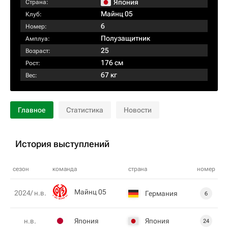
Япония
Страна:
Майнц 05
Клуб:
6
Номер:
Полузащитник
Амплуа:
25
Возраст:
176 см
Рост:
67 кг
Вес:
Главное
Статистика
Новости
История выступлений
сезон
команда
страна
номер
Майнц 05
2024/ н.в.
Германия
6
Япония
Япония
н.в.
24