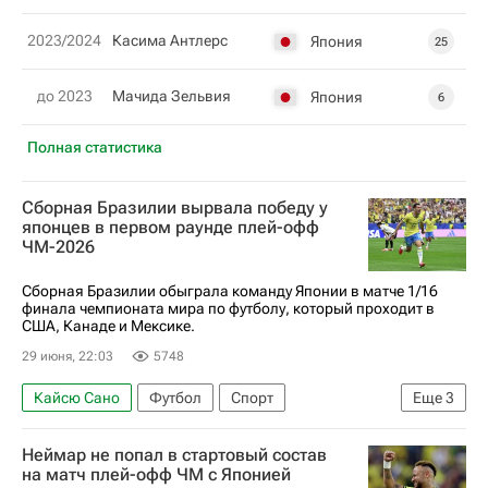
2023/2024
Касима Антлерс
Япония
25
до 2023
Мачида Зельвия
Япония
6
Полная статистика
Сборная Бразилии вырвала победу у
японцев в первом раунде плей-офф
ЧМ-2026
Сборная Бразилии обыграла команду Японии в матче 1/16
финала чемпионата мира по футболу, который проходит в
США, Канаде и Мексике.
29 июня, 22:03
5748
Кайсю Сано
Футбол
Спорт
Еще
3
ЧМ по футболу 2026
Каземиро
Неймар не попал в стартовый состав
Габриэл Мартинелли
на матч плей-офф ЧМ с Японией