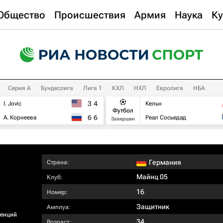
Общество
Происшествия
Армия
Наука
Ку
Серия А
Бундеслига
Лига 1
КХЛ
НХЛ
Евролига
НБА
3
4
I. Jovic
Кельн
Футбол
6
6
А. Корнеева
Реал Сосьедад
Завершен
Германия
Страна:
Майнц 05
Клуб:
16
Номер:
Защитник
Амплуа:
ренций
34
Возраст: