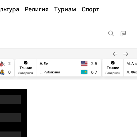
льтура
Религия
Туризм
Спорт
2
2
5
Э. Ли
М. Ан
Теннис
Теннис
0
6
7
Е. Рыбакина
Л. Фе
Завершен
Завершен