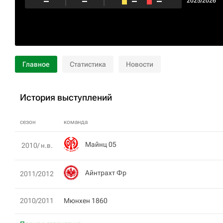
–
–
–
–
2025/2026
Главное
Статистика
Новости
История выступлений
сезон
команда
Майнц 05
2010/ н.в.
Айнтрахт Фр
2011/2012
2010/2011
Мюнхен 1860