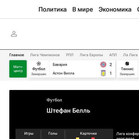
Политика
В мире
Экономика
Главное
Лига Чемпионов
РПЛ
Лига Европы
АПЛ
Ла Лига
2
Бавария
Матч-
Футбол
Теннис
центр
1
Астон Вилла
Завершен
Завершен
Футбол
Штефан Белль
Игры
Голы
Карточки
Лига конфе