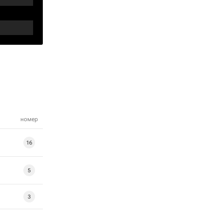
номер
16
5
3