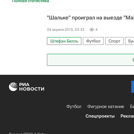
Полная статистика
"Шальке" проиграл на выезде "Ма
24 апреля 2015, 23:33
4
Штефан Белль
Футбол
Спорт
Бу
Футбол
Фигурное катание
Б
Спецпроекты
Рекла