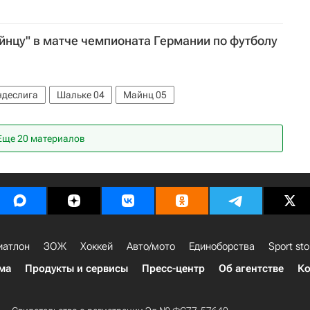
йнцу" в матче чемпионата Германии по футболу
ндеслига
Шальке 04
Майнц 05
Еще 20 материалов
иатлон
ЗОЖ
Хоккей
Авто/мото
Единоборства
Sport sto
ма
Продукты и сервисы
Пресс-центр
Об агентстве
Ко