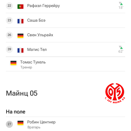
Рафаэл Геррейру
22
18‎’‎
Саша Боэ
23
Свен Ульрайх
26
Матис Тел
39
62‎’‎
Томас Тухель
Тренер
Майнц 05
На поле
Робин Центнер
27
Вратарь