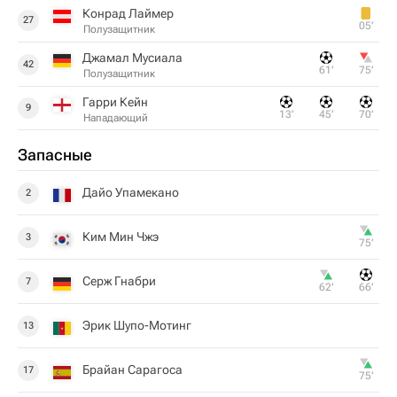
Конрад Лаймер
27
05‎’‎
Полузащитник
Джамал Мусиала
42
61‎’‎
75‎’‎
Полузащитник
Гарри Кейн
9
13‎’‎
45‎’‎
70‎’‎
Нападающий
Запасные
Дайо Упамекано
2
Ким Мин Чжэ
3
75‎’‎
Серж Гнабри
7
62‎’‎
66‎’‎
Эрик Шупо-Мотинг
13
Брайан Сарагоса
17
75‎’‎