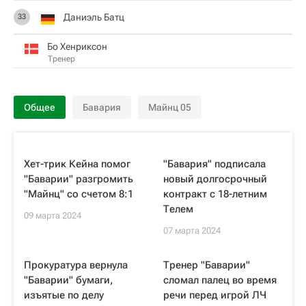
Даниэль Батц
33
Бо Хенриксон
Тренер
Общее
Бавария
Майнц 05
Хет-трик Кейна помог
"Бавария" подписала
"Баварии" разгромить
новый долгосрочный
"Майнц" со счетом 8:1
контракт с 18-летним
Телем
09 марта 2024
07 марта 2024
Прокуратура вернула
Тренер "Баварии"
"Баварии" бумаги,
сломал палец во время
изъятые по делу
речи перед игрой ЛЧ