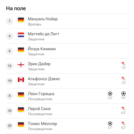
На поле
Мануэль Нойер
1
Вратарь
Маттейс де Лигт
4
Защитник
Йозуа Киммих
6
Защитник
Эрик Дайер
15
75‎’‎
Защитник
Альфонсо Дэвис
19
18‎’‎
Защитник
Леон Горецка
8
20‎’‎
90‎’‎
Полузащитник
Лерой Сане
10
62‎’‎
Полузащитник
Томас Мюллер
25
47‎’‎
62‎’‎
Полузащитник