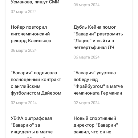
Усманова, пишут СМИ
06 марта 2024
07 марта 2024
Нойер повторил
Дубль Кейна помог
лигочемпионский
"Баварии" разгромить
рекорд Касильяса
"Лацио" и выйти в
четвертьфинал ЛЧ
06 марта 2024
06 марта 2024
"Бавария" подписала
"Бавария" упустила
полноценный контракт
победу над
с английским
"Фрайбургом" в матче
футболистом Дайером
чемпионата Германии
02 марта 2024
02 марта 2024
УЕФА оштрафовал
Новый спортивный
"Баварию" за
директор "Баварии"
инциденты в матче
заявил, что он не