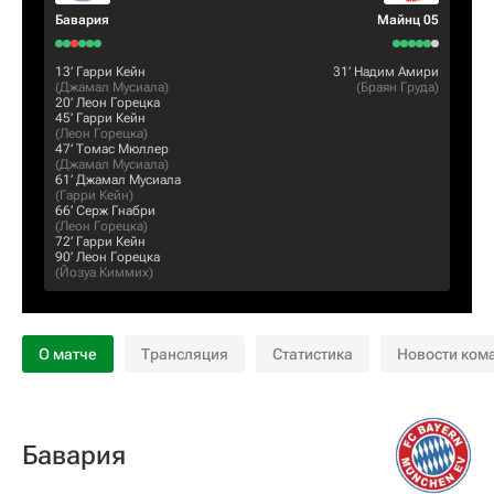
Бавария
Майнц 05
13‎’‎
Гарри Кейн
31‎’‎
Надим Амири
(
Джамал Мусиала
)
(
Браян Груда
)
20‎’‎
Леон Горецка
45‎’‎
Гарри Кейн
(
Леон Горецка
)
47‎’‎
Томас Мюллер
(
Джамал Мусиала
)
61‎’‎
Джамал Мусиала
(
Гарри Кейн
)
66‎’‎
Серж Гнабри
(
Леон Горецка
)
72‎’‎
Гарри Кейн
90‎’‎
Леон Горецка
(
Йозуа Киммих
)
О матче
Трансляция
Статистика
Новости ком
Бавария