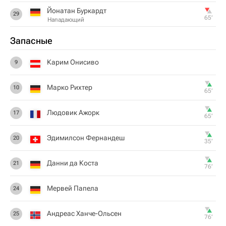
Йонатан Буркардт
29
65‎’‎
Нападающий
Запасные
Карим Онисиво
9
Марко Рихтер
10
65‎’‎
Людовик Ажорк
17
65‎’‎
Эдимилсон Фернандеш
20
35‎’‎
Данни да Коста
21
76‎’‎
Мервей Папела
24
Андреас Ханче-Ольсен
25
76‎’‎