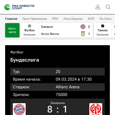
Главное
Лига Чемпионов
РПЛ
Лига Европы
АПЛ
Ла Лига
2
Бавария
Матч-
Футбол
Теннис
центр
1
Астон Вилла
Завершен
Завершен
Футбол
Бундеслига
Тур:
25
Время начала:
09.03.2024 в 17:30
Стадион:
Allianz Arena
Зрители:
75000
Завершен
8
:
1