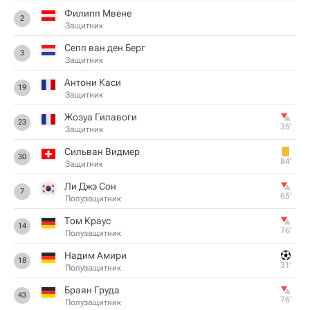
Филипп Мвене
2
Защитник
Сепп ван ден Берг
3
Защитник
Антони Каси
19
Защитник
Жозуа Гилавоги
23
35‎’‎
Защитник
Сильван Видмер
30
84‎’‎
Защитник
Ли Джэ Сон
7
65‎’‎
Полузащитник
Том Краус
14
76‎’‎
Полузащитник
Надим Амири
18
31‎’‎
Полузащитник
Браян Груда
43
76‎’‎
Полузащитник