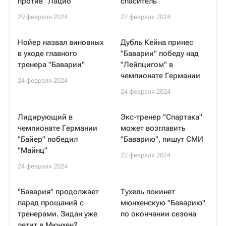
против "Лацио"
спаситель
29 февраля 2024
27 февраля 2024
Нойер назвал виновных
Дубль Кейна принес
в уходе главного
"Баварии" победу над
тренера "Баварии"
"Лейпцигом" в
чемпионате Германии
24 февраля 2024
24 февраля 2024
Лидирующий в
Экс-тренер "Спартака"
чемпионате Германии
может возглавить
"Байер" победил
"Баварию", пишут СМИ
"Майнц"
22 февраля 2024
24 февраля 2024
"Бавария" продолжает
Тухель покинет
парад прощаний с
мюнхенскую "Баварию"
тренерами. Зидан уже
по окончании сезона
летит в Мюнхен?