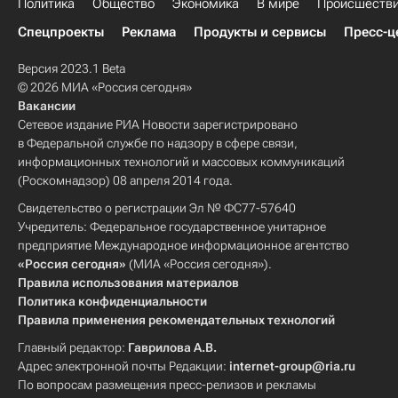
Владимир Путин
Лапландия
Политика
Общество
Экономика
В мире
Происшеств
Армейские международные игры — 2021 (АрМИ-2021)
Протесты
северное сияние
Луна
Спецпроекты
Реклама
Продукты и сервисы
Пресс-ц
Абу-Даби
Музей Победы
Версия 2023.1 Beta
Вегас Голден Найтс
Сент-Луис Блюз
© 2026 МИА «Россия сегодня»
Вакансии
Кара Делевинь
Коронавирус COVID-19
Сетевое издание РИА Новости зарегистрировано
пандемия
в Федеральной службе по надзору в сфере связи,
информационных технологий и массовых коммуникаций
(Роскомнадзор) 08 апреля 2014 года.
Свидетельство о регистрации Эл № ФС77-57640
Учредитель: Федеральное государственное унитарное
предприятие Международное информационное агентство
«Россия сегодня»
(МИА «Россия сегодня»).
Правила использования материалов
Политика конфиденциальности
Правила применения рекомендательных технологий
Главный редактор:
Гаврилова А.В.
Адрес электронной почты Редакции:
internet-group@ria.ru
По вопросам размещения пресс-релизов и рекламы