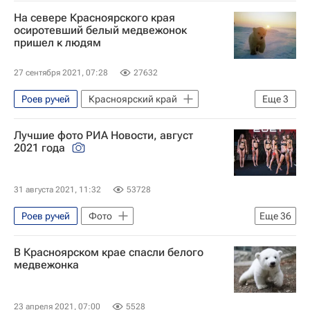
Красноярский край
Диксон
На севере Красноярского края
Туризм
Экология
Животные
осиротевший белый медвежонок
пришел к людям
медведь
Новости - Туризм
27 сентября 2021, 07:28
27632
Роев ручей
Красноярский край
Еще
3
Федеральная служба по надзору в сфере природопользования (Росприроднадзор)
Лучшие фото РИА Новости, август
Диксон
Новости - Туризм
2021 года
31 августа 2021, 11:32
53728
Роев ручей
Фото
Еще
36
Олимпийские игры
Технологии
В Красноярском крае спасли белого
Армия
Отдых
Море
медвежонка
Казань
Санкт-Петербург
Токио
Паралимпийские игры
23 апреля 2021, 07:00
5528