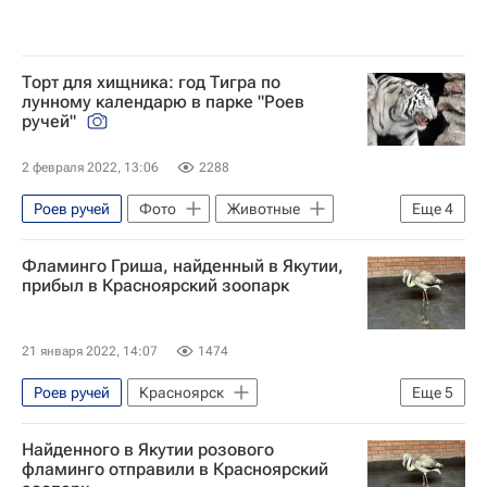
Ватикан
Эквадор
Кабул
Россия
Впечатления - Туризм
Зеленоградск
янтарь
День сурка
Фото - Туризм
Испания
Теннеси
Дубай
Торт для хищника: год Тигра по
лунному календарю в парке "Роев
мода
Уагадугу
Гонконг
ручей"
Джеки Чан
Олимпийские игры
2 февраля 2022, 13:06
2288
Новосибирская область
Реюньон
Роев ручей
Фото
Животные
Еще
4
Погода
Киев
Севилья
Новый год
Впечатления - Туризм
Фламинго Гриша, найденный в Якутии,
Фото - Туризм
Дикие животные
прибыл в Красноярский зоопарк
21 января 2022, 14:07
1474
Роев ручей
Красноярск
Еще
5
София (город)
Ленский район
Найденного в Якутии розового
Алроса
Газпром
фламинго отправили в Красноярский