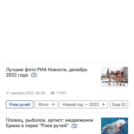
Лучшие фото РИА Новости, декабрь
2022 года
31 декабря 2022, 08:00
17997
Роев ручей
Фото
Новый год — 2023
Еще
32
Снегурочка
Дед Мороз
Пловец, рыболов, артист: медвежонок
Москвариум
дельфины
Казань
Ермак в парке "Роев ручей"
Новый год
Парусный спорт