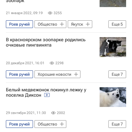
зоопарк
Новости - Туризм
21 января 2022, 09:19
3255
Роев ручей
Общество
Якутск
Еще
5
Ленск
Ленский район
Алроса
В красноярском зоопарке родились
Газпром
Республика Саха (Якутия)
очковые пингвинята
20 декабря 2021, 16:01
2298
Роев ручей
Хорошие новости
Еще
7
Общество
Животные
природа
Белый медвежонок покинул лежку у
Красноярск
пингвины
Россия
поселка Диксон
Новости - Туризм
29 сентября 2021, 11:30
2002
Роев ручей
Общество
Еще
7