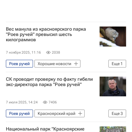
Вес манула из красноярского парка
"Роев ручей" превысил шесть
килограммов
7 ноября 2025, 11:16
2038
Роев ручей
Хорошие новости
Еще
1
Новосибирск
СК проводит проверку по факту гибели
экс-директора парка "Роев ручей"
7 июля 2025, 14:24
7406
Роев ручей
Красноярский край
Еще
3
Россия
Республика Хакасия
Национальный парк "Красноярские
Следственный комитет России (СК РФ)