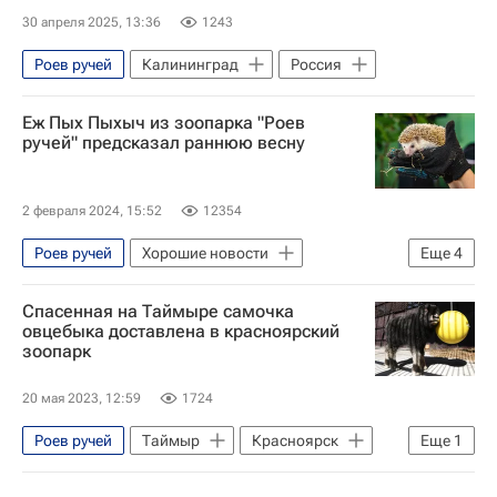
30 апреля 2025, 13:36
1243
Роев ручей
Калининград
Россия
Еж Пых Пыхыч из зоопарка "Роев
ручей" предсказал раннюю весну
2 февраля 2024, 15:52
12354
Роев ручей
Хорошие новости
Еще
4
Красноярский край
Красноярск
Спасенная на Таймыре самочка
Погода
Общество
овцебыка доставлена в красноярский
зоопарк
20 мая 2023, 12:59
1724
Роев ручей
Таймыр
Красноярск
Еще
1
Общество