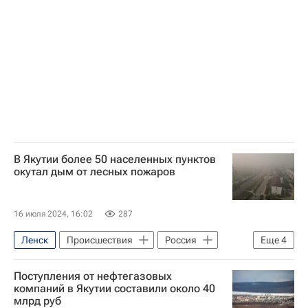
Айсен Николаев
Газпром
Государственная корпорация по атомной энергии "Росатом"
В Якутии более 50 населенных пунктов
окутал дым от лесных пожаров
16 июля 2024, 16:02
287
Ленск
Происшествия
Россия
Еще
4
МЧС России (Министерство РФ по делам гражданской обороны, чрезвычайным ситуациям и ликвидации последствий стихийных бедствий)
Поступления от нефтегазовых
Природные пожары в России
компаний в Якутии составили около 40
млрд руб
Олекминский район