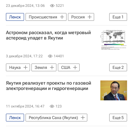
23 декабря 2024, 13:06
5221
Ленск
Происшествия
Россия
Еще
1
МЧС России (Министерство РФ по делам гражданской обороны, чрезвычайным ситуациям и ликвидации последствий стихийных бедствий)
Астроном рассказал, когда метровый
астероид упадет в Якутии
3 декабря 2024, 17:22
14401
Наука
Земля
США
Еще
2
Аризона
Наука
Якутия реализует проекты по газовой
электрогенерации и гидрогенерации
11 октября 2024, 16:47
123
Ленск
Республика Саха (Якутия)
Еще
5
ЖКХ
Санкт-Петербург