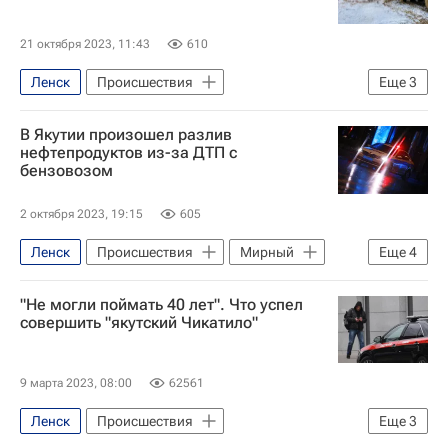
21 октября 2023, 11:43
610
Ленск
Происшествия
Еще
3
МЧС России (Министерство РФ по делам гражданской обороны, чрезвычайным ситуациям и ликвидации последствий стихийных бедствий)
В Якутии произошел разлив
Республика Саха (Якутия)
Мирный
нефтепродуктов из-за ДТП с
бензовозом
2 октября 2023, 19:15
605
Ленск
Происшествия
Мирный
Еще
4
МЧС России (Министерство РФ по делам гражданской обороны, чрезвычайным ситуациям и ликвидации последствий стихийных бедствий)
"Не могли поймать 40 лет". Что успел
ГИБДД МВД РФ
Россия
Авто
совершить "якутский Чикатило"
9 марта 2023, 08:00
62561
Ленск
Происшествия
Еще
3