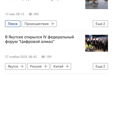
12 мая, 08:13
385
Ленск
Происшествия
Еще
2
Ленский район
Река Лена
В Якутске открылся IV федеральный
форум "Цифровой алмаз"
27 ноября 2025, 06:42
189
Якутск
Россия
Китай
Еще
2
Иркутская нефтяная компания
Республика Саха (Якутия)