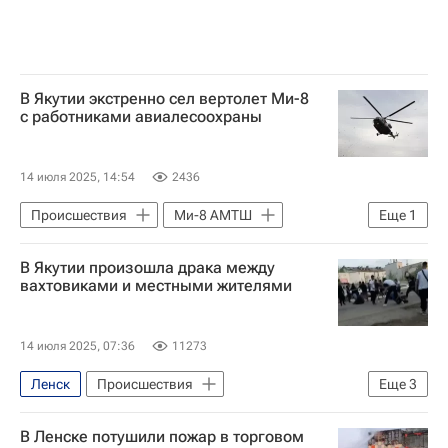
В Якутии экстренно сел вертолет Ми-8
с работниками авиалесоохраны
14 июля 2025, 14:54
2436
Происшествия
Ми-8 АМТШ
Еще
1
Республика Саха (Якутия)
В Якутии произошла драка между
вахтовиками и местными жителями
14 июля 2025, 07:36
11273
Ленск
Происшествия
Еще
3
Республика Бурятия
Ленский район
В Ленске потушили пожар в торговом
Министерство внутренних дел РФ (МВД России)