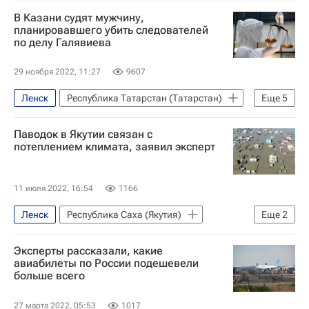
Ленский район
Мирнинский район
В Казани судят мужчину,
Следственный комитет России (СК РФ)
планировавшего убить следователей
по делу Галявиева
29 ноября 2022, 11:27
9607
Ленск
Республика Татарстан (Татарстан)
Еще
5
Казань
Илдус Нафиков
Паводок в Якутии связан с
Ильназ Галявиев
Происшествия
потеплением климата, заявил эксперт
Республика Саха (Якутия)
11 июля 2022, 16:54
1166
Ленск
Республика Саха (Якутия)
Еще
2
Айсен Николаев
Якутск
Эксперты рассказали, какие
авиабилеты по России подешевели
больше всего
27 марта 2022, 05:53
1017