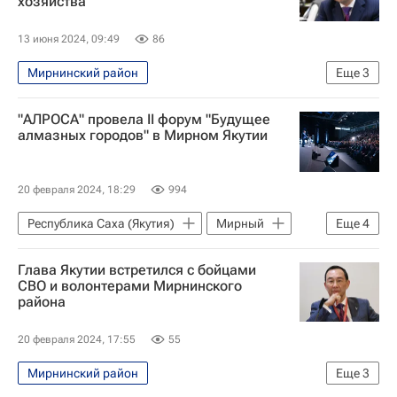
хозяйства
Вооруженные силы Украины
13 июня 2024, 09:49
86
Мирнинский район
Еще
3
Республика Саха (Якутия)
Экономика
"АЛРОСА" провела II форум "Будущее
Айсен Николаев
алмазных городов" в Мирном Якутии
20 февраля 2024, 18:29
994
Республика Саха (Якутия)
Мирный
Еще
4
Айсен Николаев
Павел Маринычев
Глава Якутии встретился с бойцами
Дальний Восток
Алроса
СВО и волонтерами Мирнинского
района
20 февраля 2024, 17:55
55
Мирнинский район
Еще
3