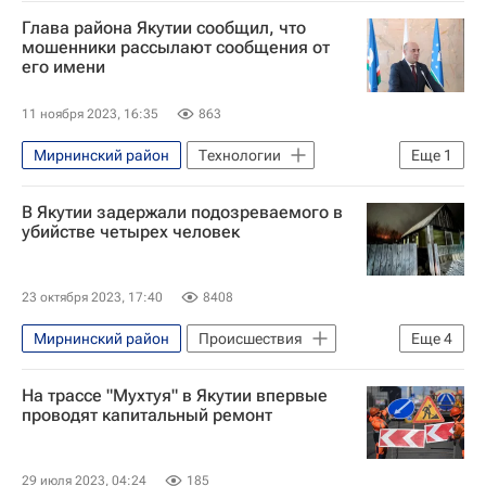
Республика Саха (Якутия)
Глава района Якутии сообщил, что
Айсен Николаев
Мирный
мошенники рассылают сообщения от
его имени
11 ноября 2023, 16:35
863
Мирнинский район
Технологии
Еще
1
Telegram
В Якутии задержали подозреваемого в
убийстве четырех человек
23 октября 2023, 17:40
8408
Мирнинский район
Происшествия
Еще
4
Республика Саха (Якутия)
Мирный
На трассе "Мухтуя" в Якутии впервые
Ирина Волк
проводят капитальный ремонт
Следственный комитет России (СК РФ)
29 июля 2023, 04:24
185