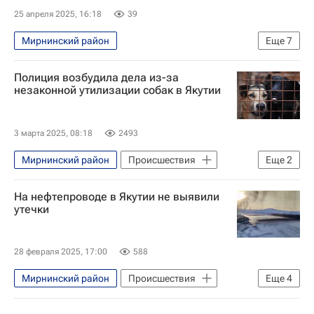
25 апреля 2025, 16:18
39
Мирнинский район
Еще
7
80-летие Победы в Великой Отечественной войне
Полиция возбудила дела из-за
Арктика
Россия
Алроса
незаконной утилизации собак в Якутии
МЧС России (Министерство РФ по делам гражданской обороны, чрезвычайным ситуациям и ликвидации последствий стихийных бедствий)
Диктант Победы
3 марта 2025, 08:18
2493
80-летие Победы в Великой Отечественной войне
Мирнинский район
Происшествия
Еще
2
Мирный
Россия
На нефтепроводе в Якутии не выявили
утечки
28 февраля 2025, 17:00
588
Мирнинский район
Происшествия
Еще
4
Россия
Евгений Перфильев