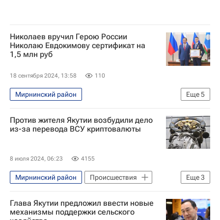
Николаев вручил Герою России
Николаю Евдокимову сертификат на
1,5 млн руб
18 сентября 2024, 13:58
110
Мирнинский район
Еще
5
Республика Саха (Якутия)
Россия
Против жителя Якутии возбудили дело
Айсен Николаев
Андрей Белоусов
из-за перевода ВСУ криптовалюты
Николай Соболев
8 июля 2024, 06:23
4155
Мирнинский район
Происшествия
Еще
3
Россия
Глава Якутии предложил ввести новые
Федеральная служба безопасности РФ (ФСБ России)
механизмы поддержки сельского