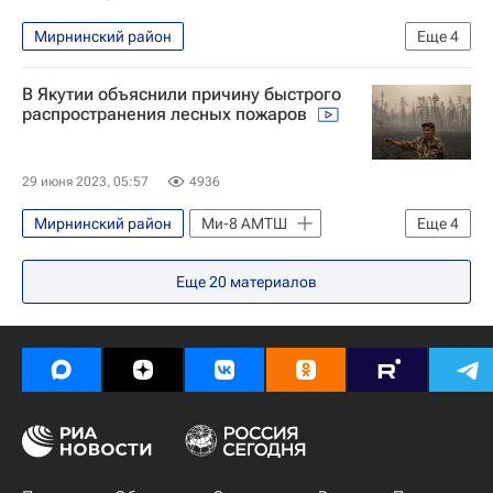
Мирнинский район
Еще
4
Республика Саха (Якутия)
В Якутии объяснили причину быстрого
Айсен Николаев
Алроса
Якутск
распространения лесных пожаров
29 июня 2023, 05:57
4936
Мирнинский район
Ми-8 АМТШ
Еще
4
Природные пожары в России
Еще
20
материалов
Томпонский район
Якутск
Происшествия