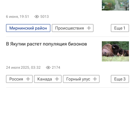
6 июня, 19:51
5013
Мирнинский район
Происшествия
Еще
1
Республика Саха (Якутия)
В Якутии растет популяция бизонов
24 июля 2025, 03:32
2174
Россия
Канада
Горный улус
Еще
3
Фонд президентских грантов
Всероссийское общество охраны природы
Общество