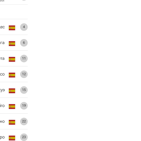
ий
дес
4
сга
6
ета
11
есо
12
куэ
15
iro
19
но
22
ро
23