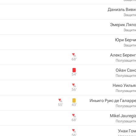
Даниэль Виви
Защит
Эмерик Ляпо
Защит
Юри Берчи
Защит
Алекс Берен
68‎’‎
Полузащит
Ойан Сан
54‎’‎
Полузащит
Нико Уилья
56‎’‎
Полузащит
Иньиго Руис де Галарр
55‎’‎
43‎’‎
Полузащит
Mikel Jauregi
68‎’‎
Полузащит
Унаи Го
56‎’‎