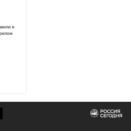
авили в
ерелом