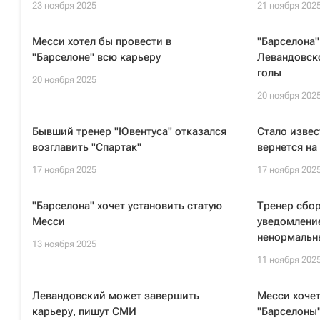
23 ноября 2025
21 ноября 202
Месси хотел бы провести в
"Барселона"
"Барселоне" всю карьеру
Левандовско
голы
20 ноября 2025
20 ноября 202
Бывший тренер "Ювентуса" отказался
Стало извес
возглавить "Спартак"
вернется на
17 ноября 2025
17 ноября 202
"Барселона" хочет установить статую
Тренер сбо
Месси
уведомлени
ненормаль
13 ноября 2025
11 ноября 202
Левандовский может завершить
Месси хочет
карьеру, пишут СМИ
"Барселоны