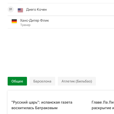
Диего Кочен
31
Ханс-Дитер Флик
Тренер
Общее
Барселона
Атлетик (Бильбао)
"Русский царь": испанская газета
Главе Ла Ли
восхитилась Батраковым
раскрытие 