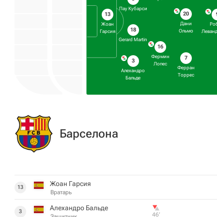
Пау Кубарси
20
13
Дани
Жоан
Ро
18
Ольмо
Гарсия
Леван
Gerard Martin
16
Фермин
7
3
Лопес
Ферран
Алехандро
Торрес
Бальде
Барселона
Жоан Гарсия
13
Вратарь
Алехандро Бальде
3
46‎’‎
Защитник