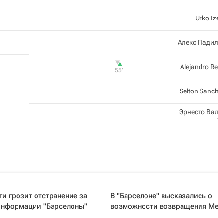
Urko Iz
Алекс Падил
Alejandro R
55‎’‎
Selton Sanc
Эрнесто Ва
ги грозит отстранение за
В "Барселоне" высказались о
информации "Барселоны"
возможности возвращения М