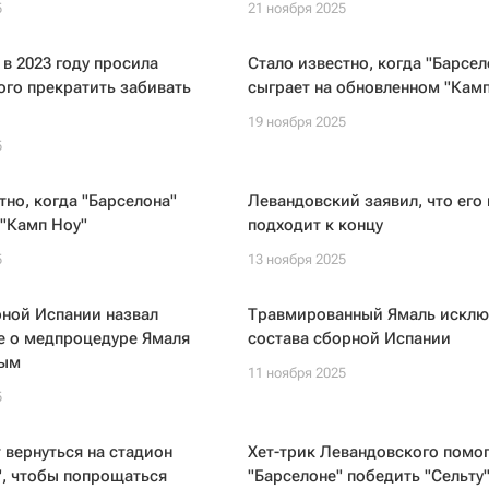
5
21 ноября 2025
 в 2023 году просила
Стало известно, когда "Барсел
го прекратить забивать
сыграет на обновленном "Камп
19 ноября 2025
5
тно, когда "Барселона"
Левандовский заявил, что его
 "Камп Ноу"
подходит к концу
5
13 ноября 2025
рной Испании назвал
Травмированный Ямаль исклю
е о медпроцедуре Ямаля
состава сборной Испании
ным
11 ноября 2025
5
 вернуться на стадион
Хет-трик Левандовского помо
", чтобы попрощаться
"Барселоне" победить "Сельту"