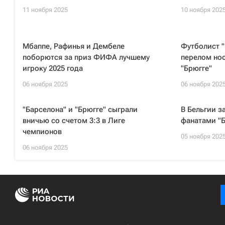
11 ноября 2025
10 ноября 202
Мбаппе, Рафинья и Дембеле
Футболист "
поборются за приз ФИФА лучшему
перелом нос
игроку 2025 года
"Брюгге"
06 ноября 2025
06 ноября 202
"Барселона" и "Брюгге" сыграли
В Бельгии з
вничью со счетом 3:3 в Лиге
фанатами "
чемпионов
05 ноября 202
06 ноября 2025