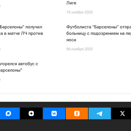
Лиге
5
10 ноября 2025
Барселоны" получил
Футболиста "Барселоны" отпр
а в матче ЛЧ против
больницу с подозрением на п
носа
5
06 ноября 2025
агорелся автобус с
Барселоны"
5