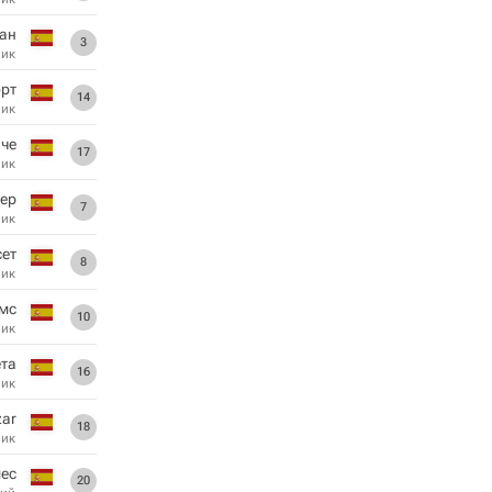
ан
3
ник
рт
14
ник
че
17
ник
гер
7
ник
сет
8
ник
мс
10
ник
ета
16
ник
zar
18
ник
мес
20