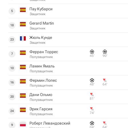
Пау Кубарси
5
Защитник
Gerard Martin
18
Защитник
Жюль Кунде
23
Защитник
Ферран Торрес
7
45‎’‎
90‎’‎
Полузащитник
Ламин Ямаль
10
Полузащитник
Фермин Лопес
16
48‎’‎
64‎’‎
Полузащитник
Дани Ольмо
20
81‎’‎
Полузащитник
Эрик Гарсия
24
74‎’‎
Полузащитник
Роберт Левандовский
9
04‎’‎
64‎’‎