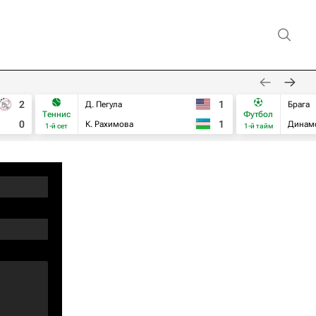
2
1
Д. Пегула
Брага
Теннис
Футбол
0
1
К. Рахимова
Динам
1-й сет
1-й тайм