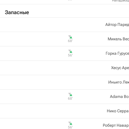
Нападающ
Запасные
Айтор Паре
Микель Ве
68‎’‎
Горка Гурус
56‎’‎
Хесус Ар
Иньиго Ле
Adama Bo
68‎’‎
Нико Серра
Роберт Навар
56‎’‎