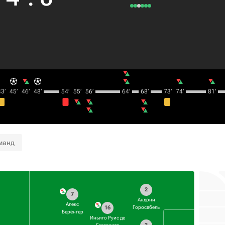
3‎’‎
45‎’‎
46‎’‎
48‎’‎
54‎’‎
55‎’‎
56‎’‎
64‎’‎
68‎’‎
73‎’‎
74‎’‎
81‎’‎
манд
2
7
Андони
Алекс
16
Горосабель
Беренгер
Иньиго Руис де