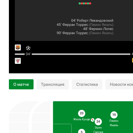
04‎’‎
Роберт Левандовский
45‎’‎
Ферран Торрес
(
Ламин Ямаль
)
48‎’‎
Фермин Лопес
90‎’‎
Ферран Торрес
(
Ламин Ямаль
)
04‎’‎
4
О матче
Трансляция
Статистика
Новости ко
23
10
Жюль Кунде
Ламин
24
Ямаль
Эрик
5
Гарсия