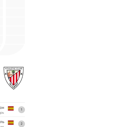
он
1
арь
ль
2
ник