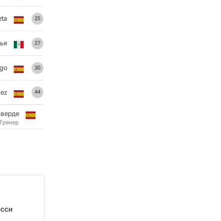
eta
25
ья
27
ego
30
hez
44
лверде
Тренер
есси