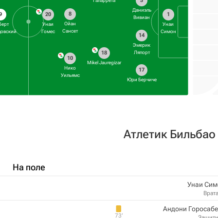
3
Галаррета
Даниэль
8
9
20
1
Вивиан
Ойан
берт
Унаи
Унаи
Сансет
довский
Гомес
Симон
14
Эмерик
18
Ляпорт
10
Mikel Jauregizar
Нико
17
Уильямс
Юри Берчиче
Атлетик Бильбао
На поле
Унаи Сим
Врат
Андони Горосабе
73‎’‎
Защит