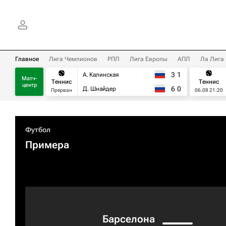
Главное
Лига Чемпионов
РПЛ
Лига Европы
АПЛ
Ла Лига
3
1
А. Калинская
Матч-
Теннис
Теннис
центр
6
0
Д. Шнайдер
Прерван
06.08 21:20
Футбол
Примера
Барселона