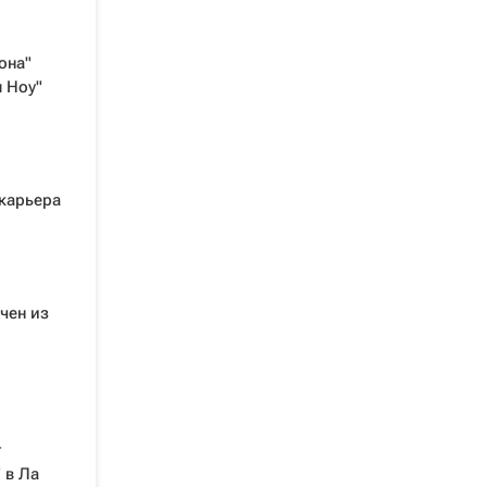
она"
 Ноу"
 карьера
чен из
г
 в Ла