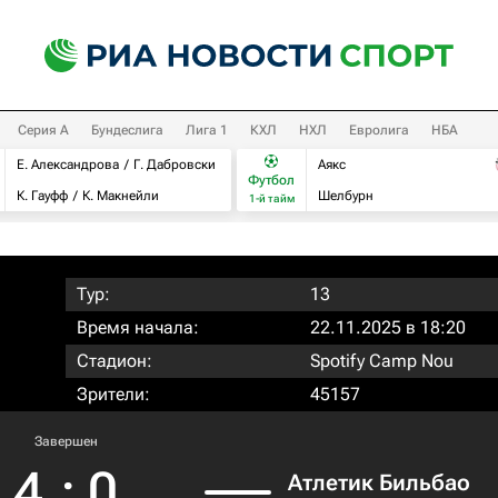
Серия А
Бундеслига
Лига 1
КХЛ
НХЛ
Евролига
НБА
Е. Александрова
Г. Дабровски
Аякс
Футбол
К. Гауфф
К. Макнейли
Шелбурн
1-й тайм
Тур:
13
Время начала:
22.11.2025 в 18:20
Стадион:
Spotify Camp Nou
Зрители:
45157
Завершен
4
:
0
Атлетик Бильбао