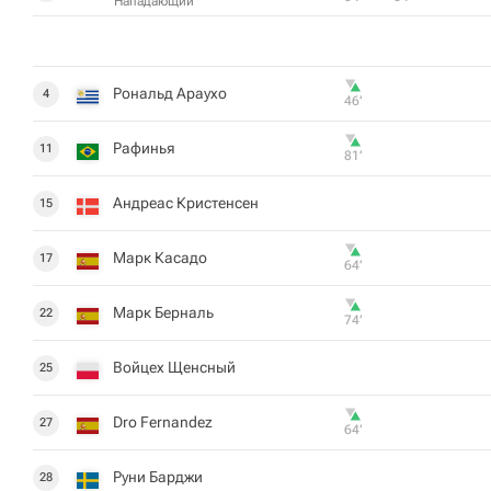
Нападающий
Рональд Араухо
4
46‎’‎
Рафинья
11
81‎’‎
Андреас Кристенсен
15
Марк Касадо
17
64‎’‎
Марк Берналь
22
74‎’‎
Войцех Щенсный
25
Dro Fernandez
27
64‎’‎
Руни Барджи
28