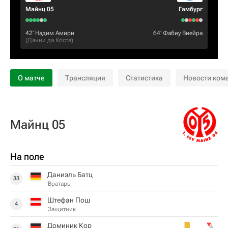
Майнц 05
Гамбург
42‎’‎
Надим Амири
64‎’‎
Фабиу Виейра
(
Данни да Коста
)
О матче
Трансляция
Статистика
Новости ком
Майнц 05
На поле
Даниэль Батц
33
Вратарь
Штефан Пош
4
Защитник
Доминик Кор