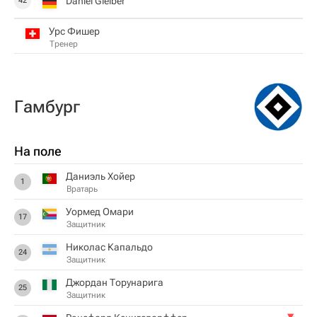
Daniel Gleiber
42
Урс Фишер
Тренер
Гамбург
На поле
Даниэль Хойер
1
Вратарь
Уормед Омари
17
Защитник
Николас Капальдо
24
Защитник
Джордан Торунарига
25
Защитник