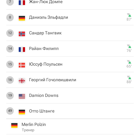
Жан-Люк Домпе
7
Даниэль Эльфадли
8
87‎’‎
Сандер Тангвик
12
Райан Филипп
14
76‎’‎
Юссуф Поульсен
15
65‎’‎
Георгий Гочолеишвили
16
88‎’‎
Damion Downs
19
Отто Штанге
49
Merlin Polzin
Тренер