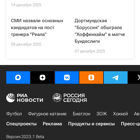
14 декабря 2025
СМИ назвали основных
Дортмундская
кандидатов на пост
"Боруссия" обыграла
тренера "Реала"
"Хоффенхайм" в матче
Бундеслиги
08 декабря 2025
07 декабря 2025
Футбол
Фигурное катание
Биатлон
ЗОЖ
Хоккей
Ав
Спецпроекты
Реклама
Продукты и сервисы
Пресс-ц
Версия 2023.1 Beta