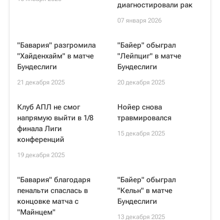
диагностировали рак
07 января 2026
"Бавария" разгромила
"Байер" обыграл
"Хайденхайм" в матче
"Лейпциг" в матче
Бундеслиги
Бундеслиги
21 декабря 2025
20 декабря 2025
Клуб АПЛ не смог
Нойер снова
напрямую выйти в 1/8
травмировался
финала Лиги
15 декабря 2025
конференций
19 декабря 2025
"Бавария" благодаря
"Байер" обыграл
пенальти спаслась в
"Кельн" в матче
концовке матча с
Бундеслиги
"Майнцем"
13 декабря 2025