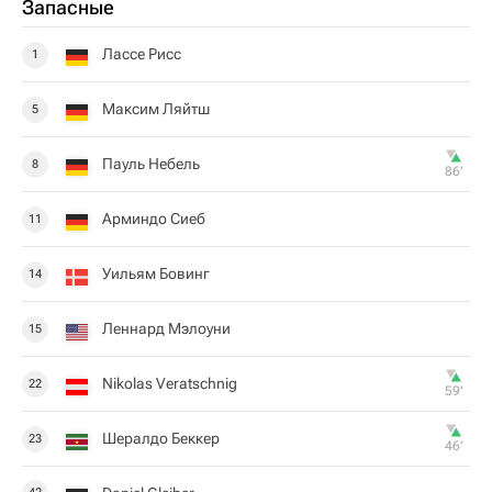
Запасные
Лассе Рисс
1
Максим Ляйтш
5
Пауль Небель
8
86‎’‎
Арминдо Сиеб
11
Уильям Бовинг
14
Леннард Мэлоуни
15
Nikolas Veratschnig
22
59‎’‎
Шералдо Беккер
23
46‎’‎