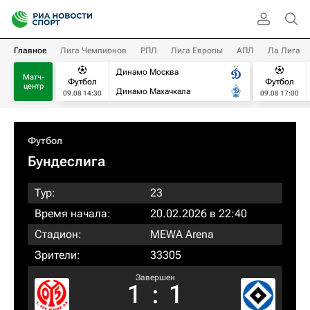
Главное
Лига Чемпионов
РПЛ
Лига Европы
АПЛ
Ла Лига
Динамо Москва
Матч-
Футбол
Футбол
центр
Динамо Махачкала
09.08 14:30
09.08 17:00
Футбол
Бундеслига
Тур:
23
Время начала:
20.02.2026 в 22:40
Стадион:
MEWA Arena
Зрители:
33305
Завершен
1
:
1