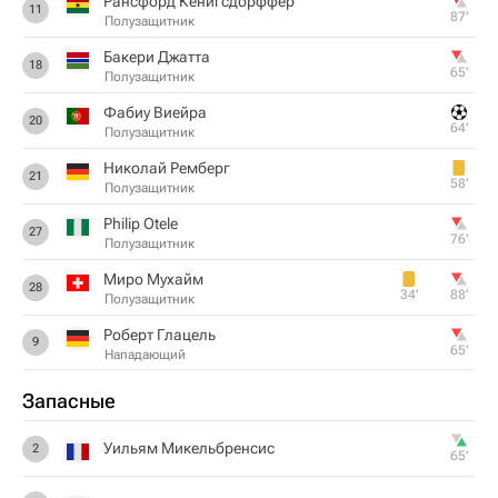
Рансфорд Кенигсдорффер
11
87‎’‎
Полузащитник
Бакери Джатта
18
65‎’‎
Полузащитник
Фабиу Виейра
20
64‎’‎
Полузащитник
Николай Ремберг
21
58‎’‎
Полузащитник
Philip Otele
27
76‎’‎
Полузащитник
Миро Мухайм
28
34‎’‎
88‎’‎
Полузащитник
Роберт Глацель
9
65‎’‎
Нападающий
Запасные
Уильям Микельбренсис
2
65‎’‎