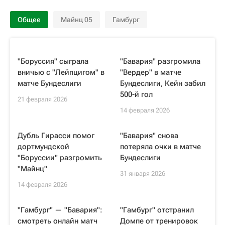
Общее
Майнц 05
Гамбург
"Боруссия" сыграла
"Бавария" разгромила
вничью с "Лейпцигом" в
"Вердер" в матче
матче Бундеслиги
Бундеслиги, Кейн забил
500-й гол
21 февраля 2026
14 февраля 2026
Дубль Гирасси помог
"Бавария" снова
дортмундской
потеряла очки в матче
"Боруссии" разгромить
Бундеслиги
"Майнц"
31 января 2026
14 февраля 2026
"Гамбург" — "Бавария":
"Гамбург" отстранил
смотреть онлайн матч
Домпе от тренировок