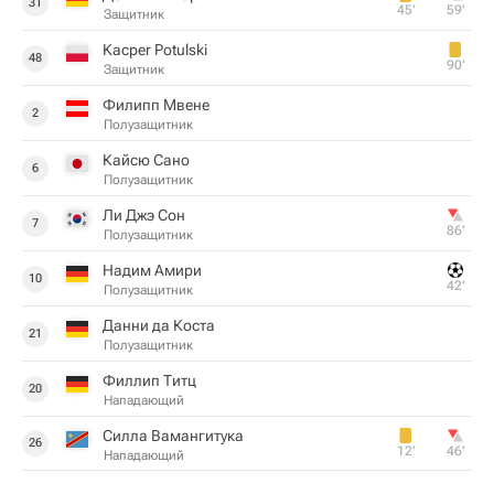
31
45‎’‎
59‎’‎
Защитник
Kacper Potulski
48
90‎’‎
Защитник
Филипп Мвене
2
Полузащитник
Кайсю Сано
6
Полузащитник
Ли Джэ Сон
7
86‎’‎
Полузащитник
Надим Амири
10
42‎’‎
Полузащитник
Данни да Коста
21
Полузащитник
Филлип Титц
20
Нападающий
Силла Вамангитука
26
12‎’‎
46‎’‎
Нападающий