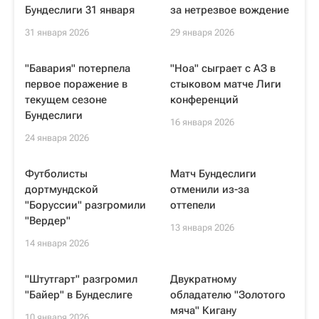
Бундеслиги 31 января
за нетрезвое вождение
31 января 2026
29 января 2026
"Бавария" потерпела
"Ноа" сыграет с АЗ в
первое поражение в
стыковом матче Лиги
текущем сезоне
конференций
Бундеслиги
16 января 2026
24 января 2026
Футболисты
Матч Бундеслиги
дортмундской
отменили из-за
"Боруссии" разгромили
оттепели
"Вердер"
13 января 2026
14 января 2026
"Штутгарт" разгромил
Двукратному
"Байер" в Бундеслиге
обладателю "Золотого
мяча" Кигану
10 января 2026