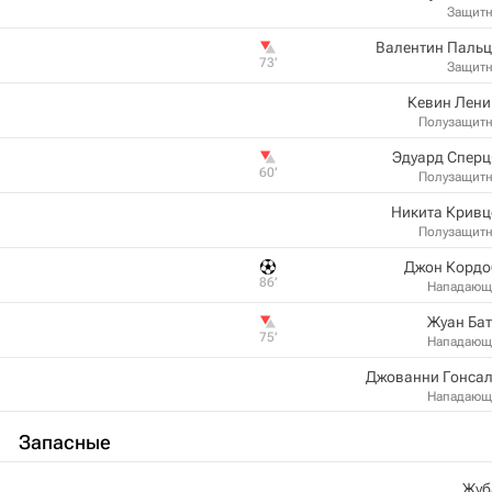
Защит
Валентин Пальц
73‎’‎
Защит
Кевин Лени
Полузащит
Эдуард Сперц
60‎’‎
Полузащит
Никита Кривц
Полузащит
Джон Кордо
86‎’‎
Нападающ
Жуан Ба
75‎’‎
Нападающ
Джованни Гонсал
Нападающ
Запасные
Жуб