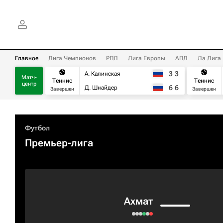
Главное
Лига Чемпионов
РПЛ
Лига Европы
АПЛ
Ла Лига
3
3
А. Калинская
Матч-
Теннис
Теннис
центр
6
6
Д. Шнайдер
Завершен
Завершен
Футбол
Премьер-лига
Ахмат