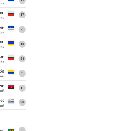
15
ник
ев
17
ник
ни
6
ник
ян
10
ник
ов
88
ник
ба
9
ий
тчи
11
ий
ес
20
ий
ал
5