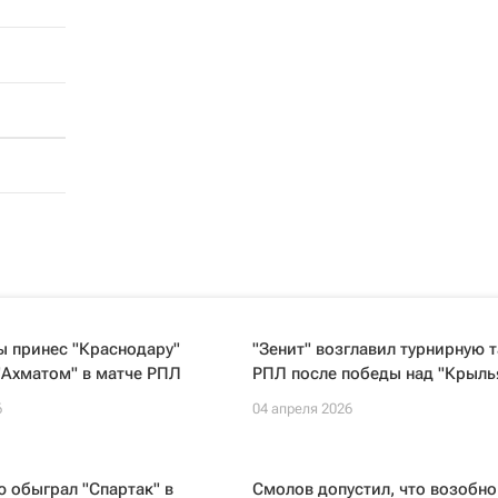
ы принес "Краснодару"
"Зенит" возглавил турнирную 
"Ахматом" в матче РПЛ
РПЛ после победы над "Крыль
6
04 апреля 2026
 обыграл "Спартак" в
Смолов допустил, что возобно