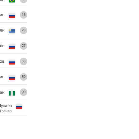
ин
16
лли
23
kin
27
ов
53
ин
59
ан
90
Мусаев
Тренер