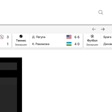
3
6
6
Д. Пегула
Брага
Теннис
Футбол
1
4
0
К. Рахимова
Дина
Завершен
Завершен