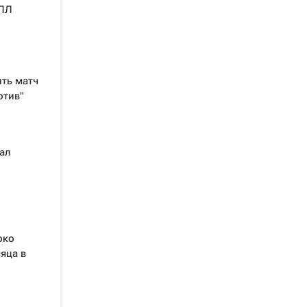
РПЛ
ить матч
отив"
ал
рко
яца в