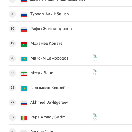
Турпал-Али Ибишев
4
Рифат Жемалетдинов
10
Мохамед Конате
13
Максим Самородов
20
60‎’‎
Мехди Заре
22
85‎’‎
Галымжан Кенжебек
23
Akhmed Davlitgereev
27
Papa Amady Gadio
37
66‎’‎
Ризван Уциев
40