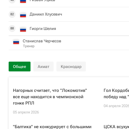
Даниил Хлусевич
82
Гиорги Шелия
88
Станислав Черчесов
Тренер
Общее
Ахмат
Краснодар
Нагорных считает, что "Локомотив"
Гол Кордоб
все еще находится в чемпионской
победу над 
гонке РПЛ
04 апреля 202
05 апреля 2026
"Балтика" не конкурирует с большими
ЦСКА всухую