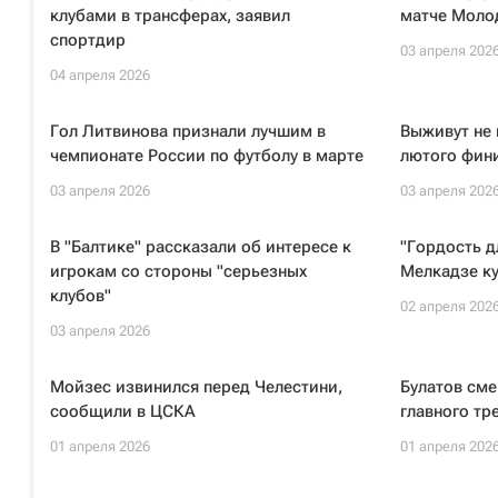
клубами в трансферах, заявил
матче Моло
спортдир
03 апреля 202
04 апреля 2026
Гол Литвинова признали лучшим в
Выживут не 
чемпионате России по футболу в марте
лютого фин
03 апреля 2026
03 апреля 202
В "Балтике" рассказали об интересе к
"Гордость д
игрокам со стороны "серьезных
Мелкадзе к
клубов"
02 апреля 202
03 апреля 2026
Мойзес извинился перед Челестини,
Булатов сме
сообщили в ЦСКА
главного тр
01 апреля 2026
01 апреля 202