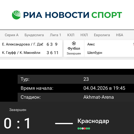
Серия А
Бундеслига
Лига 1
КХЛ
НХЛ
Евролига
НБА
6
3
9
Е. Александрова
Г. Дабровски
Аякс
Футбол
3
6
11
К. Гауфф
К. Макнейли
Шелбурн
Завершен
Тур:
23
Время начала:
04.04.2026 в 19:45
Стадион:
Akhmat-Arena
Завершен
0
:
1
Краснодар