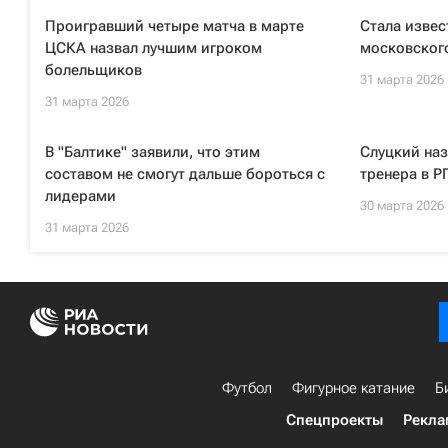
Проигравший четыре матча в марте
Стала извес
ЦСКА назвал лучшим игроком
московского
болельщиков
31 марта 2026
31 марта 2026
В "Балтике" заявили, что этим
Слуцкий наз
составом не смогут дальше бороться с
тренера в Р
лидерами
30 марта 2026
31 марта 2026
Футбол
Фигурное катание
Б
Спецпроекты
Рекла