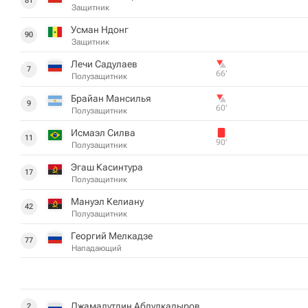
81
Защитник
Усман Ндонг
90
Защитник
Лечи Садулаев
7
66‎’‎
Полузащитник
Брайан Мансилья
9
60‎’‎
Полузащитник
Исмаэл Силва
11
90‎’‎
Полузащитник
Эгаш Касинтура
17
Полузащитник
Мануэл Келиану
42
Полузащитник
Георгий Мелкадзе
77
Нападающий
Джамалутдин Абдулкадыров
2