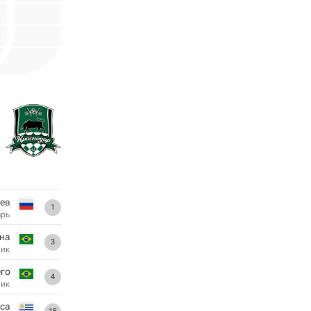
цев
1
арь
на
3
ник
го
4
ник
аса