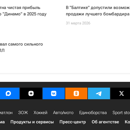
тна чистая прибыль
В "Балтике" допустили возмож
 "Динамо" в 2025 году
продажи лучшего бомбардира
31 марта 2026
вал самого сильного
ПЛ
иатлон
ЗОЖ
Хоккей
Авто/мото
Единоборства
Sport sto
ма
Продукты и сервисы
Пресс-центр
Об агентстве
Ко