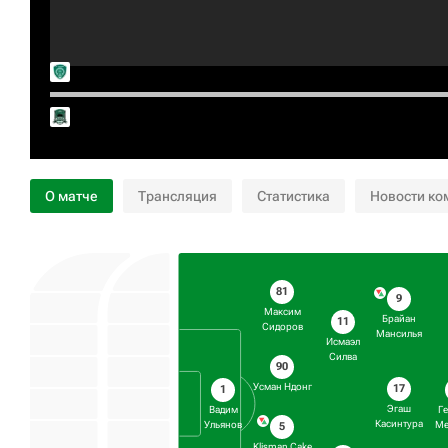
О матче
Трансляция
Статистика
Новости ко
81
9
Максим
Брайан
11
Сидоров
Мансилья
Исмаэл
Силва
90
Усман Ндонг
17
1
Эгаш
Вадим
Г
Касинтура
Ульянов
Ме
5
Klisman Cake