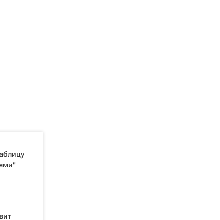
таблицу
ями"
вит