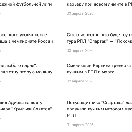
дежной футбольной лиги
карьеру при новом лимите в 
6
03 апреля 2026
все: кого уволят после
Стало известно, кто будет суд
иша в чемпионате России
тура РПЛ "Спартак" — "Локом
6
03 апреля 2026
ля любого парня":
Сменивший Карпина тренер ст
упил отцу вторую машину
лучшим в РПЛ в марте
6
02 апреля 2026
нил Адиева на посту
Полузащитника "Спартака" Ба
енера "Крыльев Советов"
признали лучшим игроком мес
РПЛ
6
01 апреля 2026