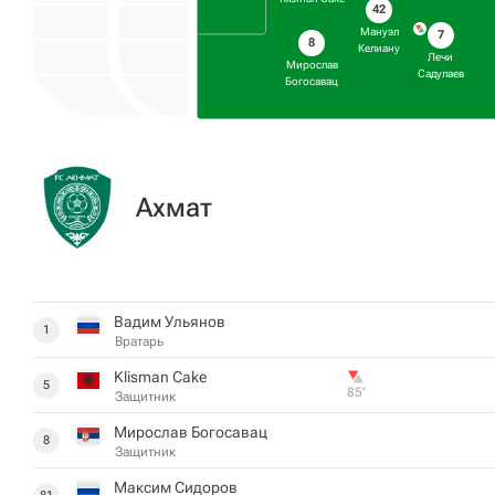
42
Мануэл
7
8
Келиану
Лечи
Мирослав
Садулаев
Богосавац
Ахмат
Вадим Ульянов
1
Вратарь
Klisman Cake
5
85‎’‎
Защитник
Мирослав Богосавац
8
Защитник
Максим Сидоров