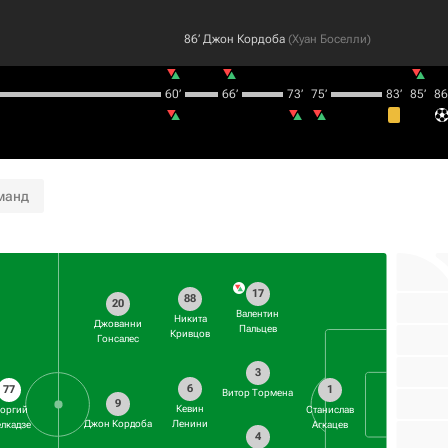
86‎’‎
Джон Кордоба
(
Хуан Боселли
)
60‎’‎
66‎’‎
73‎’‎
75‎’‎
83‎’‎
85‎’‎
86‎’
манд
17
88
20
Валентин
Никита
Джованни
Пальцев
Кривцов
Гонсалес
3
6
77
1
Витор Тормена
9
Кевин
еоргий
Станислав
Джон Кордоба
Ленини
лкадзе
Агкацев
4