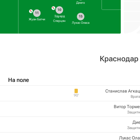
Диего
10
11
15
Эдуард
Жуан Батчи
Сперцян
Лукас Оласа
Краснодар
На поле
Станислав Агка
90‎’‎
Врат
Витор Торме
Защит
Дие
Защит
Лукас Ол