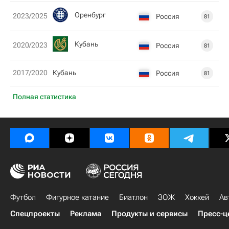
Оренбург
2023/2025
Россия
81
Кубань
2020/2023
Россия
81
2017/2020
Кубань
Россия
81
Полная статистика
Футбол
Фигурное катание
Биатлон
ЗОЖ
Хоккей
Ав
Спецпроекты
Реклама
Продукты и сервисы
Пресс-ц