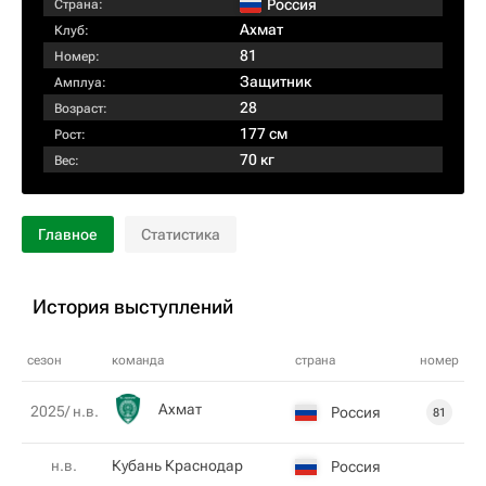
Россия
Страна:
Ахмат
Клуб:
81
Номер:
Защитник
Амплуа:
28
Возраст:
177 см
Рост:
70 кг
Вес:
Главное
Статистика
История выступлений
сезон
команда
страна
номер
Ахмат
2025/ н.в.
Россия
81
н.в.
Кубань Краснодар
Россия