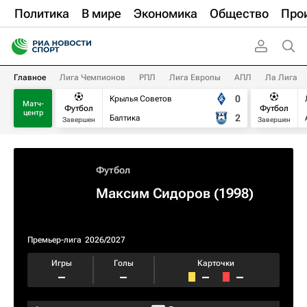
Политика
В мире
Экономика
Общество
Про
Главное
Лига Чемпионов
РПЛ
Лига Европы
АПЛ
Ла Лига
0
Крылья Советов
Матч-
Футбол
Футбол
центр
2
Балтика
Завершен
Завершен
Футбол
Максим Сидоров (1998)
Премьер-лига
2026/2027
Игры
Голы
Карточки
–
–
–
–