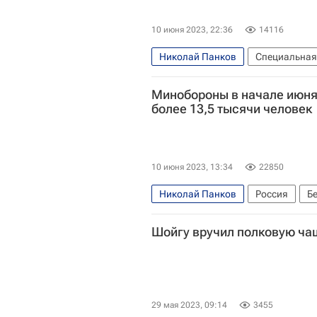
10 июня 2023, 22:36
14116
Николай Панков
Специальная
Запорожская область
Днепроп
Минобороны в начале июня 
Евросоюз
МиГ-29
Ка-52 "
более 13,5 тысячи человек
10 июня 2023, 13:34
22850
Николай Панков
Россия
Б
Шойгу вручил полковую ча
29 мая 2023, 09:14
3455