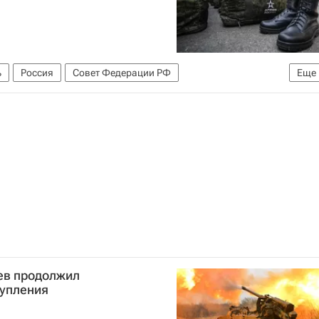
ь
Россия
Совет Федерации РФ
Еще
ев продолжил
упления