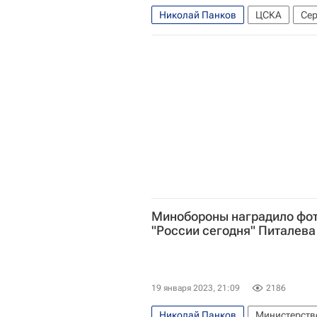
Николай Панков
ЦСКА
Сер
Минобороны наградило фо
"России сегодня" Питалева
19 января 2023, 21:09
2186
Николай Панков
Министерств