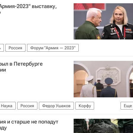
Армия-2023" выставку,
ю
ь
Россия
Форум "Армия — 2023"
ыл в Петербурге
сии
 Наука
Россия
Федор Ушаков
Корфу
Еще
-Морского Флота
ия и старше не попадут
оду