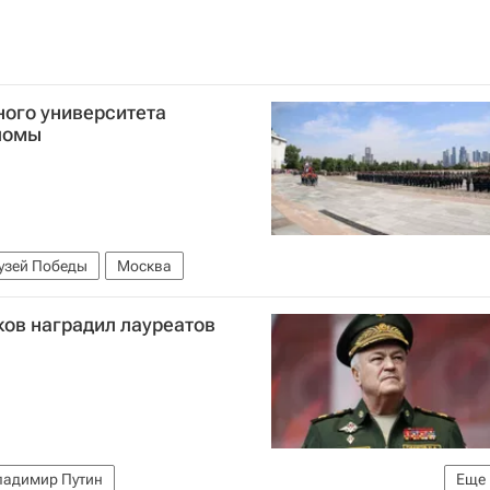
ного университета
ломы
узей Победы
Москва
ов наградил лауреатов
ладимир Путин
Еще