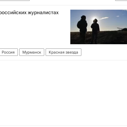
бороны РФ)
российских журналистах
Россия
Мурманск
Красная звезда