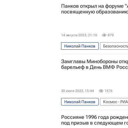
Панков открыл на форуме "
посвященную образовани
14 августа 2023, 21:10
879
Николай Панков
Безопасност
Замглавы Минобороны откр
барельеф в День ВМФ Рос
30 июля 2023, 15:44
1576
Николай Панков
Космос - РИА
Санкт-Петербург
День Военно
Россияне 1996 года рожден
под призыв в следующем г