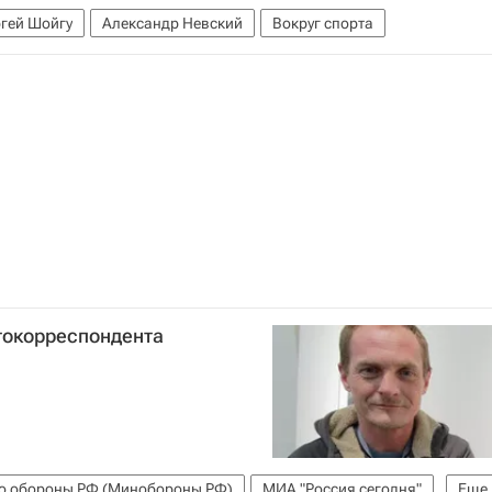
гей Шойгу
Александр Невский
Вокруг спорта
токорреспондента
о обороны РФ (Минобороны РФ)
МИА "Россия сегодня"
Еще