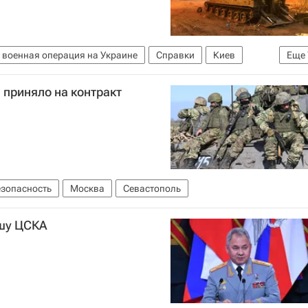
 военная операция на Украине
Справки
Киев
Еще
етровская область
Владимир Рогов
Сергей Шойгу
приняло на контракт
Аллигатор"
езопасность
Москва
Севастополь
шу ЦСКА