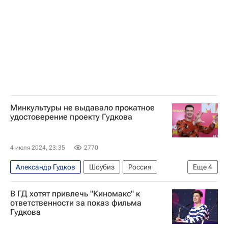
Лига безопасного интернета
Госдума РФ
Происшествия
Генеральная прокуратура РФ
Минкультуры не выдавало прокатное
удостоверение проекту Гудкова
4 июля 2024, 23:35
2770
Александр Гудков
Шоубиз
Россия
Еще
4
Александр Хинштейн
Госдума РФ
В ГД хотят привлечь "Киномакс" к
Вооруженные силы Украины
Происшествия
ответственности за показ фильма
Гудкова