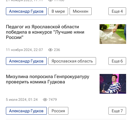
Александр Гудков
В мире
Мюнхен
Еще
4
Белград (город)
Лондон
Иван Ургант
Педагог из Ярославской области
Airbus A319
победила в конкурсе "Лучшие няни
России"
11 ноября 2024, 22:07
236
Александр Гудков
Ярославская область
Еще
6
Общество
Ярославская область
Данилов
Мизулина попросила Генпрокуратуру
Ярославль
Михаил Евраев
проверить комика Гудкова
Анастасия Москалева
5 июля 2024, 01:24
7479
Александр Гудков
Россия
Еще
7
Екатерина Мизулина
Юрий Швыткин
Вооруженные силы Украины