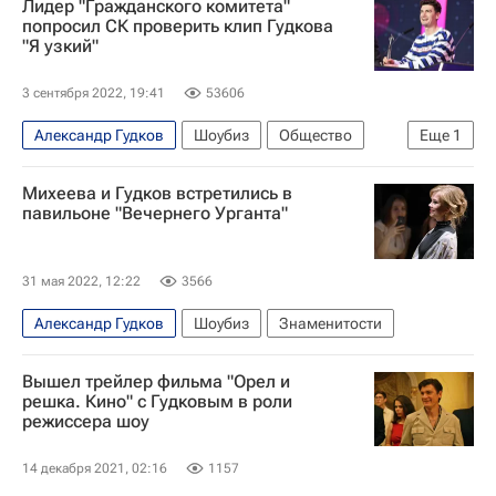
Лидер "Гражданского комитета"
Иван Ургант
попросил СК проверить клип Гудкова
"Я узкий"
Следственный комитет России (СК РФ)
3 сентября 2022, 19:41
53606
Александр Гудков
Шоубиз
Общество
Еще
1
Россия
Михеева и Гудков встретились в
павильоне "Вечернего Урганта"
31 мая 2022, 12:22
3566
Александр Гудков
Шоубиз
Знаменитости
Вышел трейлер фильма "Орел и
решка. Кино" с Гудковым в роли
режиссера шоу
14 декабря 2021, 02:16
1157