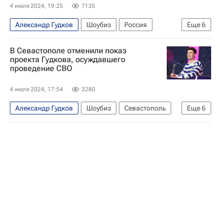
4 июля 2024, 19:25
7135
Александр Гудков
Шоубиз
Россия
Еще
6
Александр Хинштейн
Юрий Швыткин
В Севастополе отменили показ
Вооруженные силы Украины
Госдума РФ
проекта Гудкова, осуждавшего
проведение СВО
Киномакс
Общество
4 июля 2024, 17:54
3280
Александр Гудков
Шоубиз
Севастополь
Еще
6
Михаил Развожаев
Юрий Швыткин
Генеральная прокуратура РФ
Вооруженные силы РФ
Вооруженные силы Украины
Общество