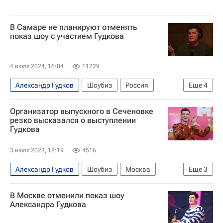
В Самаре не планируют отменять
показ шоу с участием Гудкова
4 июля 2024, 16:04
11229
Александр Гудков
Шоубиз
Россия
Еще
4
Самара
Владимир Осиповский
Киномакс
Организатор выпускного в Сеченовке
Вологодская область
резко высказался о выступлении
Гудкова
3 июля 2023, 18:19
4516
Александр Гудков
Шоубиз
Москва
Еще
3
Общество
Знаменитости
скандал
В Москве отменили показ шоу
Александра Гудкова