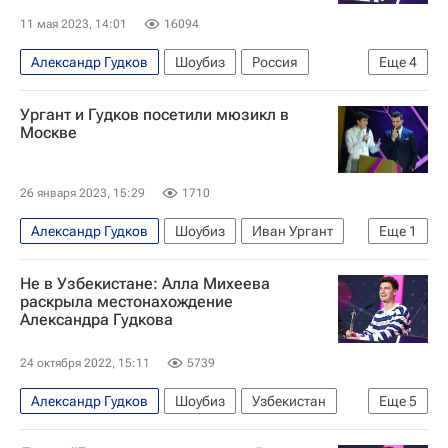
11 мая 2023, 14:01
16094
Александр Гудков
Шоубиз
Россия
Еще
4
YouTube
Знаменитости
отмена
Ургант и Гудков посетили мюзикл в
Иван Ургант
Москве
26 января 2023, 15:29
1710
Александр Гудков
Шоубиз
Иван Ургант
Еще
1
Москва
Не в Узбекистане: Алла Михеева
раскрыла местонахождение
Александра Гудкова
24 октября 2022, 15:11
5739
Александр Гудков
Шоубиз
Узбекистан
Еще
5
Ташкент
Латвия
Агата Муцениеце