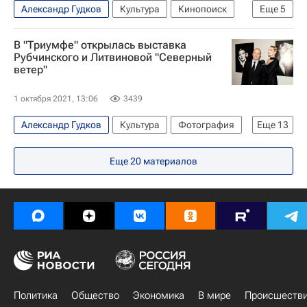
Александр Гудков
Культура
Кинопоиск
Еще
5
Екатерина Варнава
Новости культуры
В "Триумфе" открылась выставка
Александра Бортич
Новости - Туризм
Рубчинского и Литвиновой "Северный
ветер"
Кино
1 октября 2021, 13:06
3439
Александр Гудков
Культура
Фотография
Еще
13
Рената Литвинова
Выставки
Еще
20
материалов
Галерея "Триумф"
Спектакль
Ксения Собчак
Земфира
Филипп Киркоров
Кино
Москва
куда сходить
что посмотреть
Константин Богомолов
Новости культуры
Политика
Общество
Экономика
В мире
Происшеств