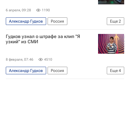
6 апреля, 09:28
1190
Александр Гудков
Россия
Еще
2
Санкт-Петербург
Ленинградская область
Гудков узнал о штрафе за клип "Я
узкий" из СМИ
8 февраля, 07:46
4510
Александр Гудков
Россия
Еще
4
SHAMAN (Ярослав Дронов)
Московский областной суд
Происшествия
Шоубиз