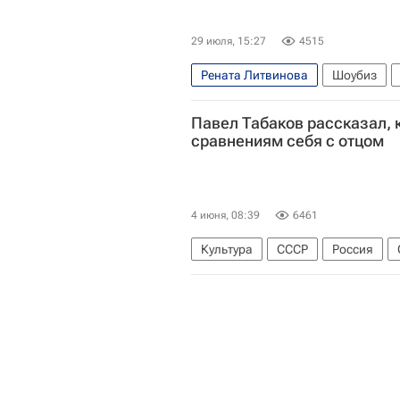
29 июля, 15:27
4515
Рената Литвинова
Шоубиз
Павел Табаков рассказал, к
сравнениям себя с отцом
4 июня, 08:39
6461
Культура
СССР
Россия
МХТ имени А.П. Чехова
Конст