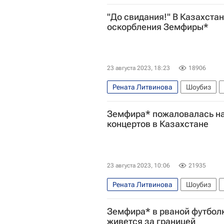
"До свидания!" В Казахста
оскорбления Земфиры*
23 августа 2023, 18:23
18906
Рената Литвинова
Шоубиз
Украина
Земфира* пожаловалась н
концертов в Казахстане
23 августа 2023, 10:06
21935
Рената Литвинова
Шоубиз
Украина
Земфира* в рваной футболк
живется за границей