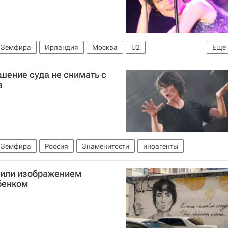
Земфира
Ирландия
Москва
U2
Еще
ешение суда не снимать с
а
Земфира
Россия
Знаменитости
иноагенты
или изображением
бенком