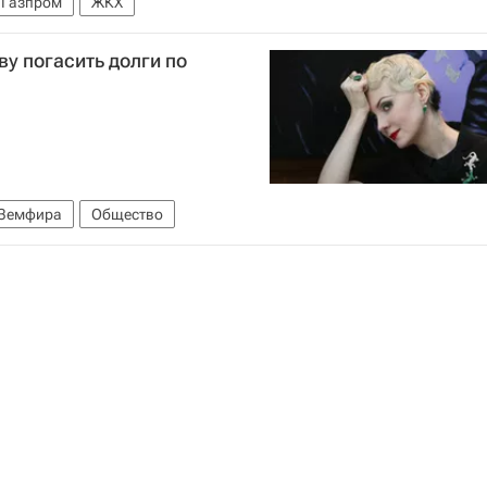
Газпром
ЖКХ
ву погасить долги по
Земфира
Общество