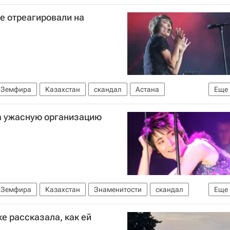
не отреагировали на
Земфира
Казахстан
скандал
Астана
Еще
а ужасную организацию
Земфира
Казахстан
Знаменитости
скандал
Еще
е рассказала, как ей