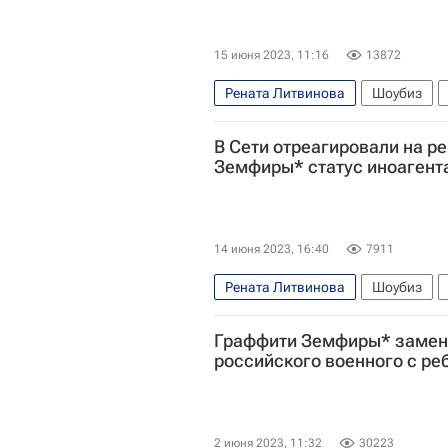
15 июня 2023, 11:16
13872
Рената Литвинова
Шоубиз
Знаменитости
иноагенты
В Сети отреагировали на р
Земфиры* статус иноагент
14 июня 2023, 16:40
7911
Рената Литвинова
Шоубиз
Граффити Земфиры* замен
российского военного с ре
2 июня 2023, 11:32
30223