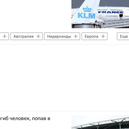
Австралия
Нидерланды
Европа
Еще
льный сбой в работе банков и авиакомпаний
гиб человек, попав в