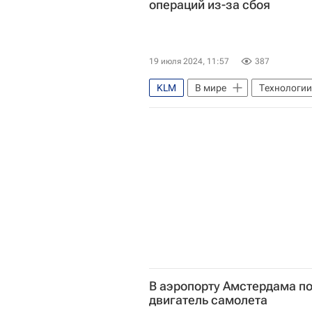
операций из-за сбоя
19 июля 2024, 11:57
387
KLM
В мире
Технологии
Microsoft Corporation
Глоба
В аэропорту Амстердама по
двигатель самолета