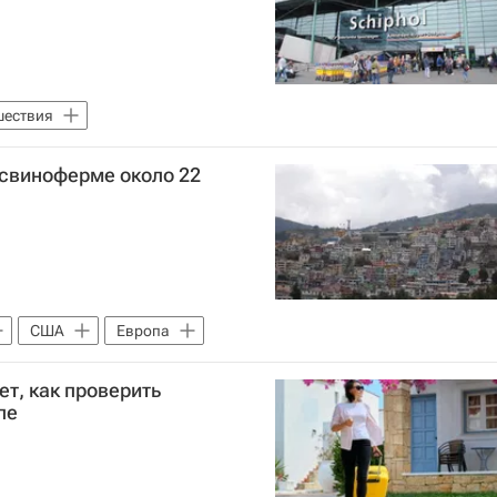
ествия
 свиноферме около 22
США
Европа
т, как проверить
ле