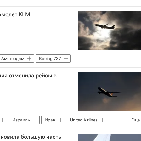
самолет KLM
Амстердам
Boeing 737
ия отменила рейсы в
Израиль
Иран
United Airlines
Еще
стино-израильского конфликта в 2023 году
новила большую часть