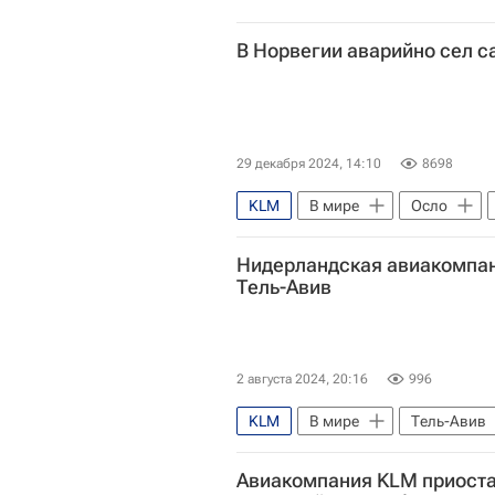
В Норвегии аварийно сел 
29 декабря 2024, 14:10
8698
KLM
В мире
Осло
Нидерландская авиакомпан
Тель-Авив
2 августа 2024, 20:16
996
KLM
В мире
Тель-Авив
Lufthansa
Обострение пале
Авиакомпания KLM приоста