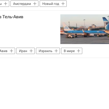
ы
Амстердам
Новый год
в Тель-Авив
-Авив
Иран
Израиль
В мире