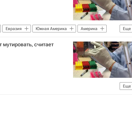
Евразия
Южная Америка
Америка
Еще
Федеральная служба по надзору в сфере защиты прав потребителей и благополучия человека (Роспотребнадзор)
т мутировать, считает
Еще
Федеральная служба по надзору в сфере защиты прав потребителей и благополучия человека (Роспотребнадзор)
щество
Александр Семенов (батальон "Восток")