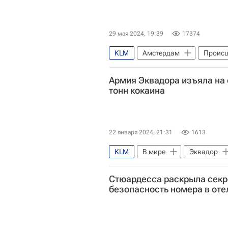
29 мая 2024, 19:39
17374
KLM
Амстердам
Происш
Армия Эквадора изъяла на
тонн кокаина
22 января 2024, 21:31
1613
KLM
В мире
Эквадор
Стюардесса раскрыла секре
безопасность номера в оте