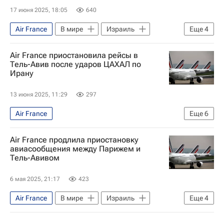
17 июня 2025, 18:05
640
Air France
В мире
Израиль
Еще
4
Иран
Франция
Air France приостановила рейсы в
Жан-Ноэль Барро
Тель-Авив после ударов ЦАХАЛ по
Ирану
Война Израиля и Ирана: последние новости о конфликте
13 июня 2025, 11:29
297
Air France
Еще
6
Война Израиля и Ирана: последние новости о конфликте
Air France продлила приостановку
Али Хаменеи
Израиль
Иран
авиасообщения между Парижем и
Тель-Авивом
Тель-Авив
В мире
6 мая 2025, 21:17
423
Air France
В мире
Израиль
Еще
4
Тель-Авив
Париж
Ансар Алла