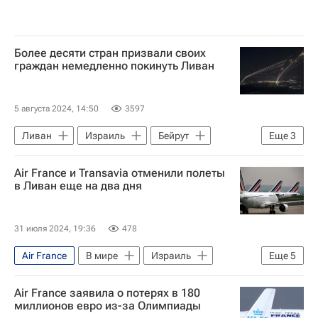
Более десяти стран призвали своих
граждан немедленно покинуть Ливан
5 августа 2024, 14:50
3597
Ливан
Израиль
Бейрут
Еще
3
Хезболла
ХАМАС
Air France и Transavia отменили полеты
Обострение палестино-израильского конфликта в 2023 году
в Ливан еще на два дня
31 июля 2024, 19:36
478
Air France
В мире
Израиль
Еще
5
Бейрут
Ливан
Хезболла
Air France заявила о потерях в 180
Royal Jordanian Airlines
миллионов евро из-за Олимпиады