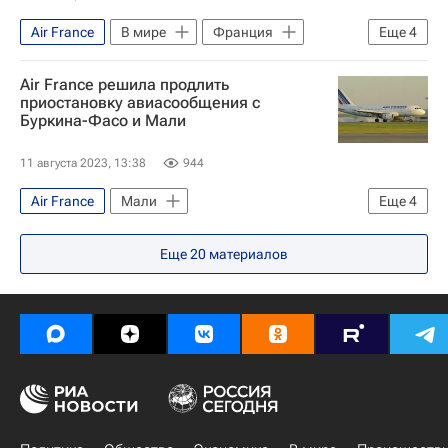
Air France
В мире
Франция
Еще
4
Нигер
Мали
Мохамед Базум
Air France решила продлить
Военный переворот в Нигере
приостановку авиасообщения с
Буркина-Фасо и Мали
11 августа 2023, 13:38
944
Air France
Мали
Еще
4
Переворот в Нигере — 2023
Нигер
Еще
20
материалов
Буркина-Фасо
Мохамед Базум