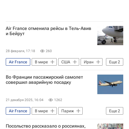
Air France отменила рейсы в Тель-Авив
и Бейрут
28 февраля, 17:18
260
Air France
В мире
США
Иран
Еще
2
Ближний Восток
Во Франции пассажирский самолет
Военная операция США и Израиля против Ирана
совершил аварийную посадку
21 декабря 2025, 16:04
1262
Air France
В мире
Париж
Еще
2
Аяччо
Лион
Посольство рассказало о россиянах,