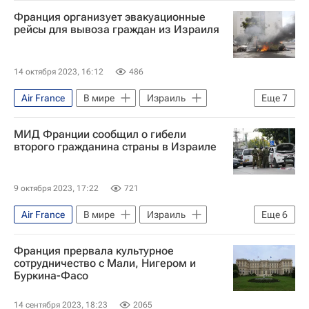
Франция
Россия
Франция организует эвакуационные
Владимир Путин
ХАМАС
ООН
рейсы для вывоза граждан из Израиля
Обострение палестино-израильского конфликта в 2023 году
14 октября 2023, 16:12
486
Air France
В мире
Израиль
Еще
7
Франция
Россия
МИД Франции сообщил о гибели
Владимир Путин
Катрин Колонна
второго гражданина страны в Израиле
ХАМАС
ООН
Обострение палестино-израильского конфликта в 2023 году
9 октября 2023, 17:22
721
Air France
В мире
Израиль
Еще
6
Россия
Палестина
Франция прервала культурное
Биньямин Нетаньяху
Михаил Богданов
сотрудничество с Мали, Нигером и
Буркина-Фасо
ХАМАС
Обострение палестино-израильского конфликта в 2023 году
14 сентября 2023, 18:23
2065