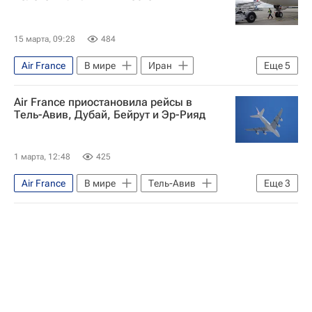
15 марта, 09:28
484
Air France
В мире
Иран
Еще
5
Тель-Авив
Дубай
Али Хаменеи
Air France приостановила рейсы в
Владимир Путин
Тель-Авив, Дубай, Бейрут и Эр-Рияд
Военная операция США и Израиля против Ирана
1 марта, 12:48
425
Air France
В мире
Тель-Авив
Еще
3
Бейрут
Дубай
Военная операция США и Израиля против Ирана