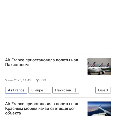
Обострение палестино-израильского конфликта
Air France приостановила полеты над
Пакистаном
5 мая 2025, 14:45
393
Air France
В мире
Пакистан
Еще
3
Индия
Джамму
Нарендра Моди
Air France приостановила полеты над
Красным морем из-за светящегося
объекта