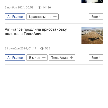
5 ноября 2024, 00:58
14486
Air France
Красное море
Еще
4
Найроби (город)
Судан
Air France продлила приостановку
Ансар Алла
В мире
полетов в Тель-Авив
31 октября 2024, 01:49
555
Air France
В мире
Тель-Авив
Еще
4
Ливан
Израиль
Хезболла
ХАМАС