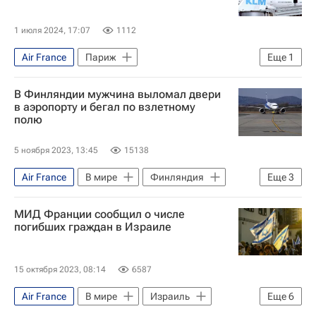
Обострение палестино-израильского конфликта в 2023 году
1 июля 2024, 17:07
1112
Air France
Париж
Еще
1
Летние Олимпийские игры 2024
В Финляндии мужчина выломал двери
в аэропорту и бегал по взлетному
полю
5 ноября 2023, 13:45
15138
Air France
В мире
Финляндия
Еще
3
Lufthansa
Turkish Airlines
МИД Франции сообщил о числе
Происшествия
погибших граждан в Израиле
15 октября 2023, 08:14
6587
Air France
В мире
Израиль
Еще
6