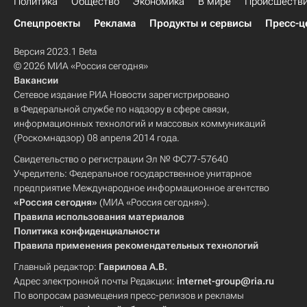
Политика
Общество
Экономика
В мире
Происшеств
Спецпроекты
Реклама
Продукты и сервисы
Пресс-ц
Версия 2023.1 Beta
© 2026 МИА «Россия сегодня»
Вакансии
Сетевое издание РИА Новости зарегистрировано
в Федеральной службе по надзору в сфере связи,
информационных технологий и массовых коммуникаций
(Роскомнадзор) 08 апреля 2014 года.
Свидетельство о регистрации Эл № ФС77-57640
Учредитель: Федеральное государственное унитарное
предприятие Международное информационное агентство
«Россия сегодня»
(МИА «Россия сегодня»).
Правила использования материалов
Политика конфиденциальности
Правила применения рекомендательных технологий
Главный редактор:
Гаврилова А.В.
Адрес электронной почты Редакции:
internet-group@ria.ru
По вопросам размещения пресс-релизов и рекламы