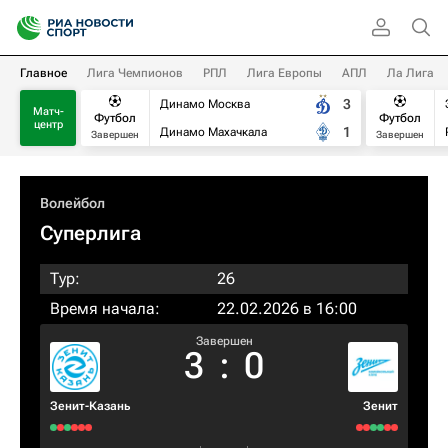
Главное
Лига Чемпионов
РПЛ
Лига Европы
АПЛ
Ла Лига
3
Динамо Москва
Матч-
Футбол
Футбол
центр
1
Динамо Махачкала
Завершен
Завершен
Волейбол
Суперлига
Тур:
26
Время начала:
22.02.2026 в 16:00
Завершен
3
:
0
Зенит-Казань
Зенит