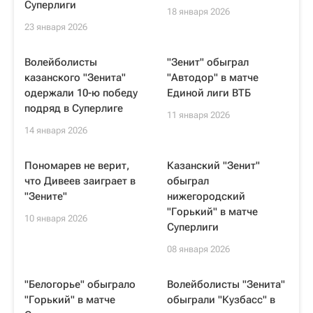
Суперлиги
18 января 2026
23 января 2026
Волейболисты
"Зенит" обыграл
казанского "Зенита"
"Автодор" в матче
одержали 10-ю победу
Единой лиги ВТБ
подряд в Суперлиге
11 января 2026
14 января 2026
Пономарев не верит,
Казанский "Зенит"
что Дивеев заиграет в
обыграл
"Зените"
нижегородский
"Горький" в матче
10 января 2026
Суперлиги
08 января 2026
"Белогорье" обыграло
Волейболисты "Зенита"
"Горький" в матче
обыграли "Кузбасс" в