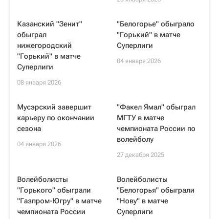
Казанский "Зенит"
"Белогорье" обыграло
обыграл
"Горький" в матче
нижегородский
Суперлиги
"Горький" в матче
04 января 2026
Суперлиги
08 января 2026
Мусэрский завершит
"Факел Ямал" обыграл
карьеру по окончании
МГТУ в матче
сезона
чемпионата России по
волейболу
04 января 2026
27 декабря 2025
Волейболисты
Волейболисты
"Горького" обыграли
"Белогорья" обыграли
"Газпром-Югру" в матче
"Нову" в матче
чемпионата России
Суперлиги