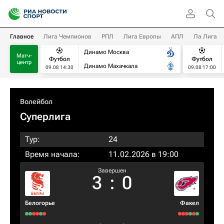
Главное
Лига Чемпионов
РПЛ
Лига Европы
АПЛ
Ла Лига
Динамо Москва
Матч-
Футбол
Футбол
центр
Динамо Махачкала
09.08 14:30
09.08 17:00
Волейбол
Суперлига
Тур:
24
Время начала:
11.02.2026 в 19:00
Завершен
3
:
0
Белогорье
Факел