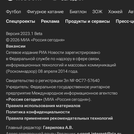
Футбол
Фигурное катание
Биатлон
ЗОЖ
Хоккей
Ав
Спецпроекты
Реклама
Продукты и сервисы
Пресс-ц
Версия 2023.1 Beta
© 2026 МИА «Россия сегодня»
Вакансии
Сетевое издание РИА Новости зарегистрировано
в Федеральной службе по надзору в сфере связи,
информационных технологий и массовых коммуникаций
(Роскомнадзор) 08 апреля 2014 года.
Свидетельство о регистрации Эл № ФС77-57640
Учредитель: Федеральное государственное унитарное
предприятие Международное информационное агентство
«Россия сегодня»
(МИА «Россия сегодня»).
Правила использования материалов
Политика конфиденциальности
Правила применения рекомендательных технологий
Главный редактор:
Гаврилова А.В.
Адрес электронной почты Редакции:
r-sport.internet@ria.ru