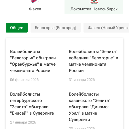
Факел
Локомотив Новосибирск
Общее
Белогорье (Белгород)
Факел (Новый Уренго
Волейболисты
Волейболисты "Зенита"
"Белогорья" обыграли
победили "Белогорье" в
"Оренбуржье" в матче
матче чемпионата
чемпионата России
России
06 февраля 2026
31 января 2026
Волейболисты
Волейболисты
петербургского
казанского "Зенита"
"Зенита" обыграли
обыграли "Динамо-
"Енисей" в Суперлиге
Урал" в матче
Суперлиги
27 января 2026
23 января 2026