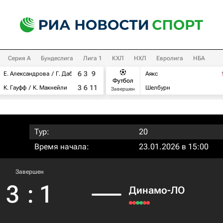
Серия А
Бундеслига
Лига 1
КХЛ
НХЛ
Евролига
НБА
6
3
9
Е. Александрова
Г. Дабровски
Аякс
Футбол
3
6
11
К. Гауфф
К. Макнейли
Шелбурн
Завершен
Тур:
20
Время начала:
23.01.2026 в 15:00
Завершен
3
:
1
Динамо-ЛО