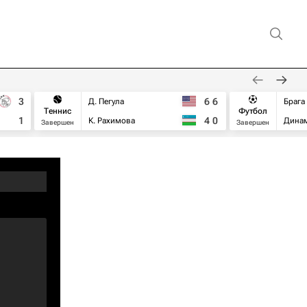
3
6
6
Д. Пегула
Брага
Теннис
Футбол
1
4
0
К. Рахимова
Дина
Завершен
Завершен