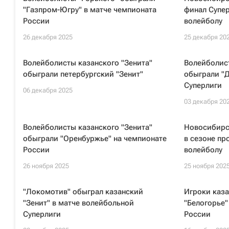
"Газпром-Югру" в матче чемпионата
финал Супер
России
волейболу
26 декабря 2025
25 декабря 20
Волейболисты казанского "Зенита"
Волейболист
обыграли петербургский "Зенит"
обыграли "
Суперлиги
06 декабря 2025
03 декабря 20
Волейболисты казанского "Зенита"
Новосибирс
обыграли "Оренбуржье" на чемпионате
в сезоне пр
России
волейболу
26 ноября 2025
25 ноября 202
"Локомотив" обыграл казанский
Игроки каза
"Зенит" в матче волейбольной
"Белогорье"
Суперлиги
России