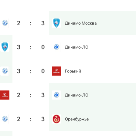
2
:
3
Динамо Москва
3
:
0
Динамо-ЛО
3
:
0
Горький
2
:
3
Динамо-ЛО
2
:
3
Оренбуржье