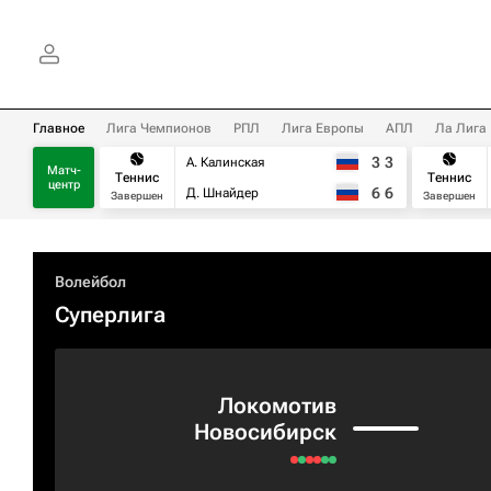
Главное
Лига Чемпионов
РПЛ
Лига Европы
АПЛ
Ла Лига
3
3
А. Калинская
Матч-
Теннис
Теннис
центр
6
6
Д. Шнайдер
Завершен
Завершен
Волейбол
Суперлига
Локомотив
Новосибирск