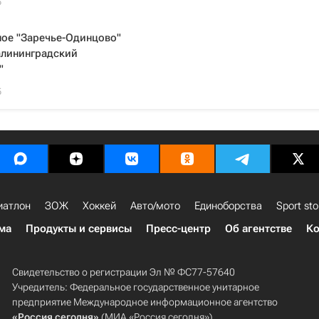
5
ое "Заречье-Одинцово"
алининградский
"
5
иатлон
ЗОЖ
Хоккей
Авто/мото
Единоборства
Sport sto
ма
Продукты и сервисы
Пресс-центр
Об агентстве
Ко
Свидетельство о регистрации Эл № ФС77-57640
Учредитель: Федеральное государственное унитарное
предприятие Международное информационное агентство
«Россия сегодня»
(МИА «Россия сегодня»).