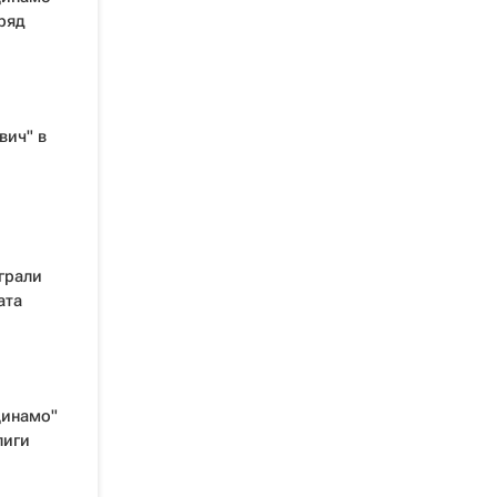
ряд
вич" в
грали
ата
Динамо"
лиги