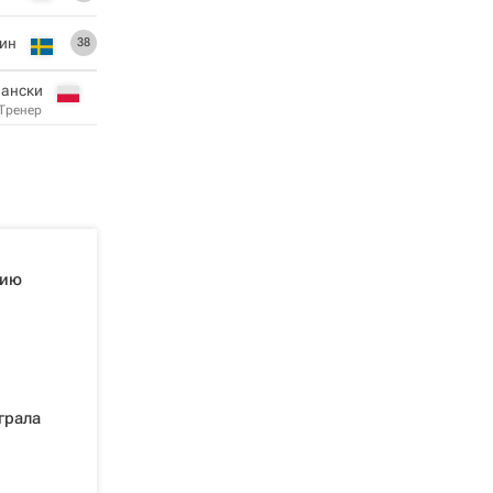
лин
38
лански
Тренер
рию
грала