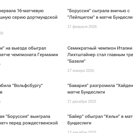
рервала 16-матчевую
"Боруссия" сыграла вничью с
шную серию дортмундской
"Лейпцигом" в матче Бундесли
21 февраля 2026
26
м" на выезде обыграл
Семикратный чемпион Италии
матче чемпионата Германии
Лихтштайнер стал главным тр
"Базеля"
6
27 января 2026
абила "Вольфсбургу"
"Бавария" разгромила "Хайден
в
матче Бундеслиги
6
21 декабря 2025
ая "Боруссия" выиграла
"Байер" обыграл "Кельн" в мат
матч перед рождественской
Бундеслиги
13 декабря 2025