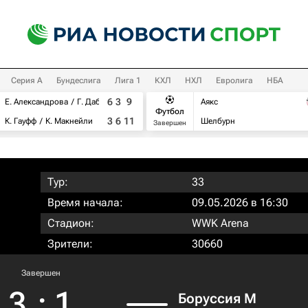
Серия А
Бундеслига
Лига 1
КХЛ
НХЛ
Евролига
НБА
6
3
9
Е. Александрова
Г. Дабровски
Аякс
Футбол
3
6
11
К. Гауфф
К. Макнейли
Шелбурн
Завершен
Тур:
33
Время начала:
09.05.2026 в 16:30
Стадион:
WWK Arena
Зрители:
30660
Завершен
3
:
1
Боруссия М