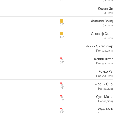
Защит
Кевин Ди
Защит
Филипп Занд
61‎’‎
Защит
Джозеф Скал
45‎’‎
Защит
Янник Энгельха
Полузащит
Кевин Штег
58‎’‎
Полузащит
Рокко Р
Полузащит
Франк Оно
46‎’‎
Нападающ
Суто Мат
87‎’‎
Нападающ
Wael Moh
58‎’‎