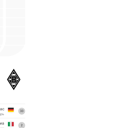
ас
33
арь
иа
2