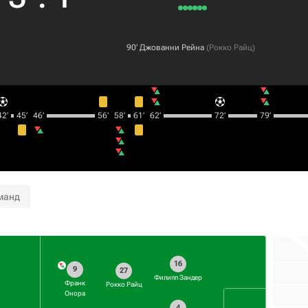
90‎’‎
Джованни Рейна
(
Рокко Райц
)
2‎’‎
45‎’‎
46‎’‎
56‎’‎
58‎’‎
61‎’‎
62‎’‎
72‎’‎
79‎’‎
манд
16
9
27
Филипп Зандер
Франк
Рокко Райц
Онора
4