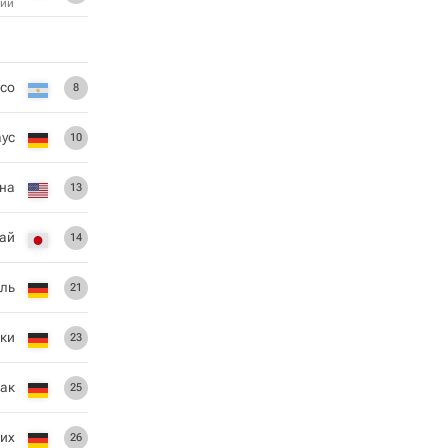
ий
rco
8
ус
10
на
13
кай
14
ль
21
ски
23
Хак
25
рих
26