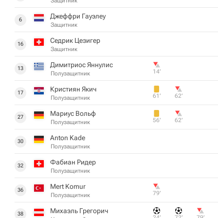
Защитник
Джеффри Гауэлеу
6
Защитник
Седрик Цезигер
16
Защитник
Димитриос Яннулис
13
14‎’‎
Полузащитник
Кристиян Якич
17
61‎’‎
62‎’‎
Полузащитник
Мариус Вольф
27
56‎’‎
62‎’‎
Полузащитник
Anton Kade
30
Полузащитник
Фабиан Ридер
32
Полузащитник
Mert Komur
36
79‎’‎
Полузащитник
Михаэль Грегорич
38
24‎’‎
72‎’‎
79‎’‎