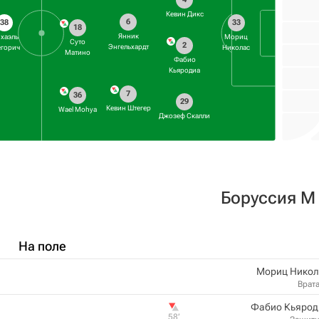
Кевин Дикс
6
38
33
18
Янник
хаэль
Мориц
Суто
2
Энгельхардт
егорич
Николас
Матино
Фабио
Кьяродиа
7
36
29
Кевин Штегер
Wael Mohya
Джозеф Скалли
Боруссия М
На поле
Мориц Никол
Врат
Фабио Кьярод
58‎’‎