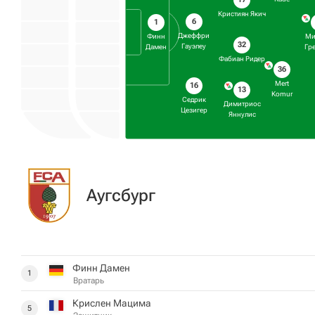
Кристиян Якич
6
1
Джеффри
Финн
Ми
32
Гауэлеу
Дамен
Гр
Фабиан Ридер
36
Mert
16
13
Komur
Седрик
Димитриос
Цезигер
Яннулис
Аугсбург
Финн Дамен
1
Вратарь
Крислен Мацима
5