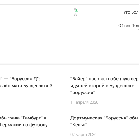
Уго Бо
58‎’‎
Ойген По
" — "Боруссия Д":
"Байер" прервал победную се
лайн матч Бундеслиги 3
идущей второй в Бундеслиге
"Боруссии"
11 апреля 2026
обыграла "Гамбург" в
Дортмундская "Боруссия" обы
 Германии по футболу
"Кельн"
07 марта 2026