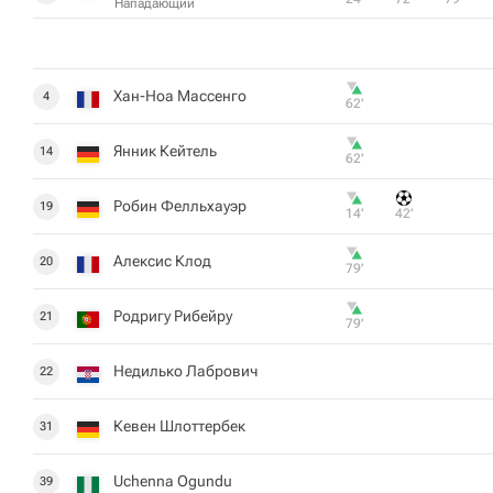
Нападающий
Хан-Ноа Массенго
4
62‎’‎
Янник Кейтель
14
62‎’‎
Робин Фелльхауэр
19
14‎’‎
42‎’‎
Алексис Клод
20
79‎’‎
Родригу Рибейру
21
79‎’‎
Недилько Лабрович
22
Кевен Шлоттербек
31
Uchenna Ogundu
39