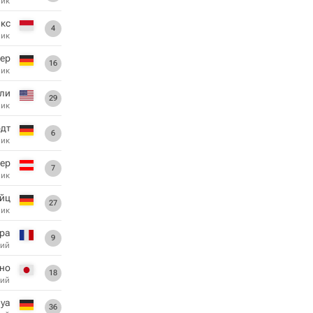
ник
кс
4
ник
ер
16
ник
ли
29
ник
рдт
6
ник
ер
7
ник
айц
27
ник
ра
9
ий
ино
18
ий
ya
36