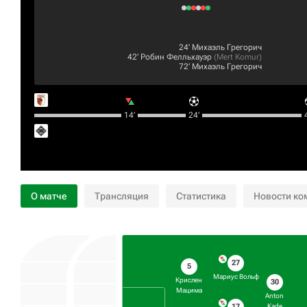
24‎’‎
Михаэль Грегорич
42‎’‎
Робин Фелльхауэр
(
Mert Komur
)
72‎’‎
Михаэль Грегорич
14‎’‎
24‎’‎
4
О матче
Трансляция
Статистика
Новости ко
27
5
Мариус Вольф
Крислен
30
Мацима
Anton
17
Kade