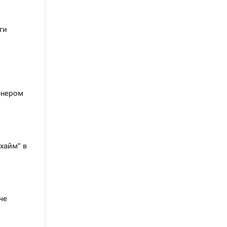
ги
енером
хайм" в
че