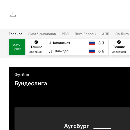
Главное
Лига Чемпионов
РПЛ
Лига Европы
АПЛ
Ла Лига
3
3
А. Калинская
Матч-
Теннис
Теннис
центр
6
6
Д. Шнайдер
Завершен
Завершен
Футбол
Бундеслига
Аугсбург