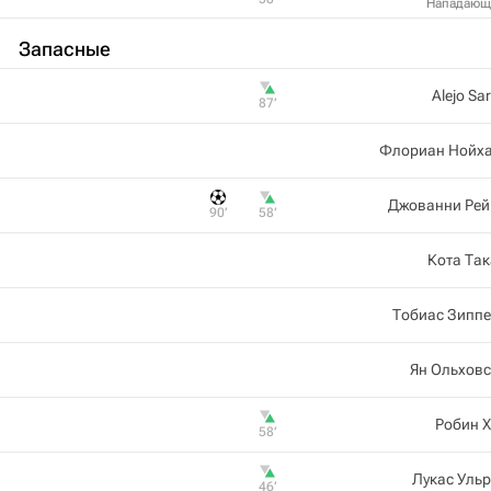
Нападающ
Запасные
Alejo Sa
87‎’‎
Флориан Нойха
Джованни Рей
90‎’‎
58‎’‎
Кота Та
Тобиас Зиппе
Ян Ольхов
Робин 
58‎’‎
Лукас Уль
46‎’‎