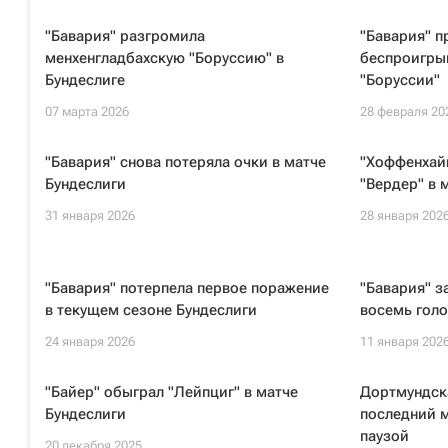
"Бавария" разгромила
"Бавария" п
менхенгладбахскую "Боруссию" в
беспроигры
Бундеслиге
"Боруссии"
07 марта 2026
28 февраля 20
"Бавария" снова потеряла очки в матче
"Хоффенхай
Бундеслиги
"Вердер" в 
31 января 2026
28 января 202
"Бавария" потерпела первое поражение
"Бавария" з
в текущем сезоне Бундеслиги
восемь голо
24 января 2026
11 января 202
"Байер" обыграл "Лейпциг" в матче
Дортмундск
Бундеслиги
последний 
паузой
20 декабря 2025