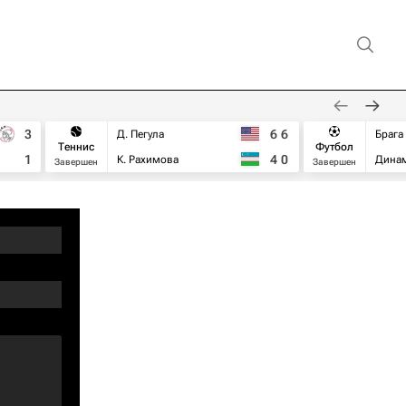
3
6
6
Д. Пегула
Брага
Теннис
Футбол
1
4
0
К. Рахимова
Дина
Завершен
Завершен