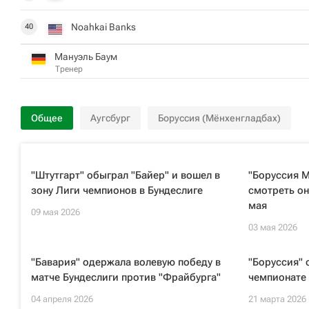
Noahkai Banks
40
Мануэль Баум
Тренер
Общее
Аугсбург
Боруссия (Мёнхенгладбах)
"Штутгарт" обыграл "Байер" и вошел в
"Боруссия М
зону Лиги чемпионов в Бундеслиге
смотреть он
мая
09 мая 2026
03 мая 2026
"Бавария" одержала волевую победу в
"Боруссия" 
матче Бундеслиги против "Фрайбурга"
чемпионате
04 апреля 2026
21 марта 2026