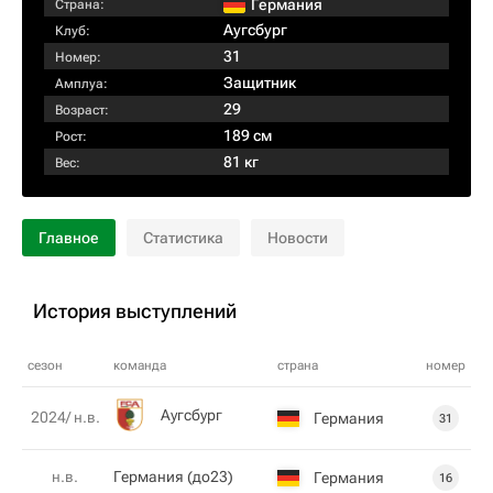
Германия
Страна:
Аугсбург
Клуб:
31
Номер:
Защитник
Амплуа:
29
Возраст:
189 см
Рост:
81 кг
Вес:
Главное
Статистика
Новости
История выступлений
сезон
команда
страна
номер
Аугсбург
2024/ н.в.
Германия
31
н.в.
Германия (до23)
Германия
16