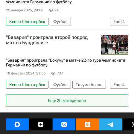
чемпионата Германии по футболу.
25 января 2025, 20:08
24
Кевен Шлоттербек
Футбол
Еще
4
Крислен Мацима
Хайденхайм
Аугсбург
"Бавария" проиграла второй подряд
Бундеслига
матч в Бундеслиге
"Бавария" проиграла "Бохуму" в матче 22-го тура чемпионата
Германии по футболу.
18 февраля 2024, 21:56
737
Кевен Шлоттербек
Футбол
Такума Асано
Еще
4
Бавария
Джамал Мусиала
Байер 04
Еще 20 материалов
Бундеслига