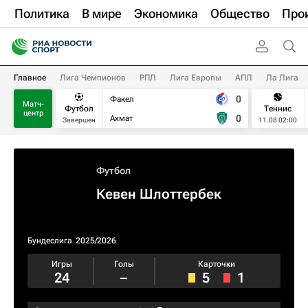
Политика
В мире
Экономика
Общество
Про
Главное
Лига Чемпионов
РПЛ
Лига Европы
АПЛ
Ла Лига
0
Факел
Матч-
Футбол
Теннис
центр
0
Ахмат
Завершен
11.08 02:00
Футбол
Кевен Шлоттербек
Бундеслига
2025/2026
Игры
Голы
Карточки
24
–
5
1