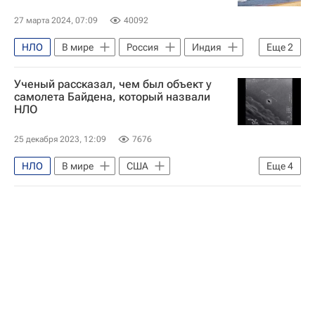
27 марта 2024, 07:09
40092
НЛО
В мире
Россия
Индия
Еще
2
Ченнаи
Куданкулам
Ученый рассказал, чем был объект у
самолета Байдена, который назвали
НЛО
25 декабря 2023, 12:09
7676
НЛО
В мире
США
Еще
4
Лос-Анджелес
Джо Байден
Иван Вагнер
Российская академия наук