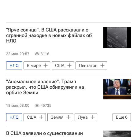
"Ярче солнца". В США рассказали о
странной находке в новых файлах об
НЛО
22 мая, 20:57
3116
НЛО
В мире
США
Пентагон
"Аномальное явление". Трамп
раскрыл, что США обнаружили на
орбите Земли
18 мая, 08:00
45735
НЛО
США
Земля
Луна
Еще
6
Дональд Трамп
Барак Обама
В США заявили о существовании
Базз Олдрин
НАСА