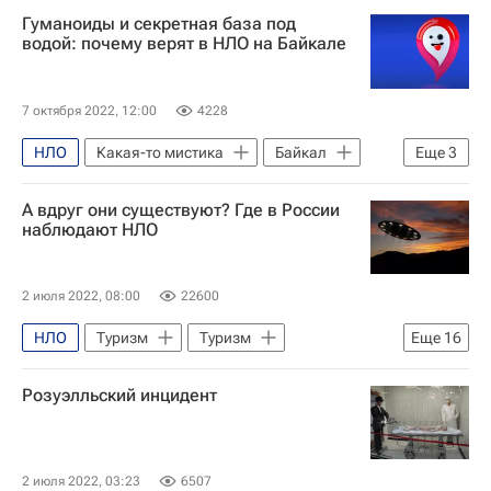
пришельцы
Иркутская область
Гуманоиды и секретная база под
водой: почему верят в НЛО на Байкале
7 октября 2022, 12:00
4228
НЛО
Какая-то мистика
Байкал
Еще
3
Ту-104
Мираж
инопланетяне
А вдруг они существуют? Где в России
наблюдают НЛО
2 июля 2022, 08:00
22600
НЛО
Туризм
Туризм
Еще
16
Дмитрий Рогозин
Россия
США
Розуэлльский инцидент
Санкт-Петербург
МЧС России (Министерство РФ по делам гражданской обороны, чрезвычайным ситуациям и ликвидации последствий стихийных бедствий)
Роскосмос
Маршруты - Туризм
2 июля 2022, 03:23
6507