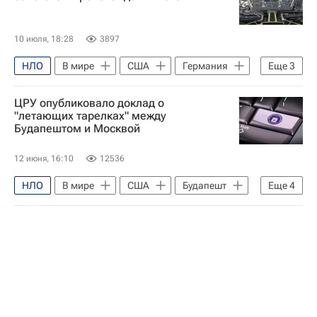
10 июля, 18:28
3897
НЛО
В мире
США
Германия
Еще
3
СССР
Дональд Трамп
ЦРУ опубликовало доклад о
Министерство обороны США
"летающих тарелках" между
Будапештом и Москвой
12 июня, 16:10
12536
НЛО
В мире
США
Будапешт
Еще
4
Москва
Дональд Трамп
Центральное разведывательное управление (ЦРУ)
Министерство обороны США