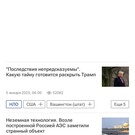
"Последствия непредсказуемы".
Какую тайну готовится раскрыть Трамп
5 января 2025, 08:00
52082
НЛО
США
Вашингтон (штат)
Еще
5
Огайо
Барак Обама
Неземная технология. Возле
Гарри Трумэн
Дональд Трамп
построенной Россией АЭС заметили
странный объект
Министерство обороны США