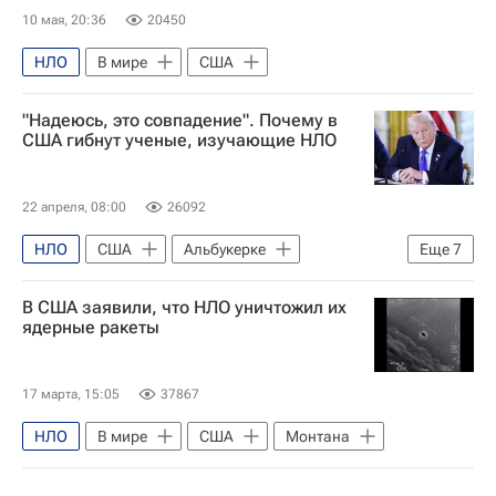
10 мая, 20:36
20450
НЛО
В мире
США
"Надеюсь, это совпадение". Почему в
США гибнут ученые, изучающие НЛО
22 апреля, 08:00
26092
НЛО
США
Альбукерке
Еще
7
Дональд Трамп
Барак Обама
В США заявили, что НЛО уничтожил их
Пит Хегсет
НАСА
ядерные ракеты
Министерство обороны США
Анна Паулина Луна
Конгресс США
17 марта, 15:05
37867
НЛО
В мире
США
Монтана