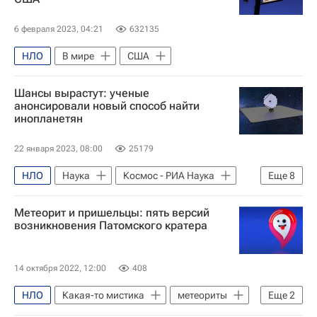
6 февраля 2023, 04:21
632135
НЛО
В мире
США
Шансы вырастут: ученые
анонсировали новый способ найти
инопланетян
22 января 2023, 08:00
25179
НЛО
Наука
Космос - РИА Наука
Еще
8
Илон Маск
Земля
США
Метеорит и пришельцы: пять версий
Луна
SpaceX
Blue Origin
возникновения Патомского кратера
НАСА
инопланетяне
14 октября 2022, 12:00
408
НЛО
Какая-то мистика
метеориты
Еще
2