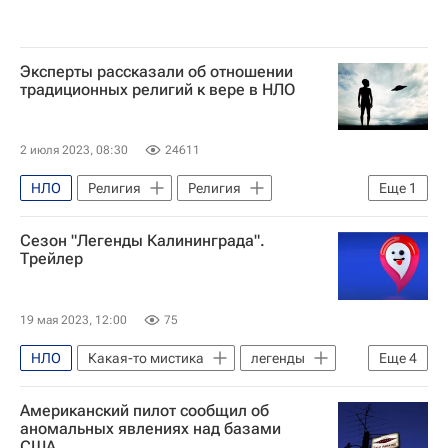
Эксперты рассказали об отношении
традиционных религий к вере в НЛО
2 июля 2023, 08:30
24611
НЛО
Религия
Религия
Еще
1
Общество
Сезон "Легенды Калининграда".
Трейлер
19 мая 2023, 12:00
75
НЛО
Какая-то мистика
легенды
Еще
4
Калининград
сокровища
Американский пилот сообщил об
Ведьма
Куршская коса
аномальных явлениях над базами
США