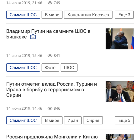
14 июня 2019, 21:46
749
Саммит ШОС
В мире
Константин Косачев
Еще
3
ШОС
Совет Федерации РФ
Россия
Владимир Путин на саммите ШОС в
Бишкеке
14 июня 2019, 15:46
841
Саммит ШОС
Фото
ШОС
Путин отметил вклад России, Турции и
Ирана в борьбу с терроризмом в
Сирии
14 июня 2019, 14:46
846
Саммит ШОС
В мире
Иран
Сирия
Еще
5
Турция
Владимир Путин
Хасан Роухани
Россия предложила Монголии и Китаю
Война в Сирии
Россия