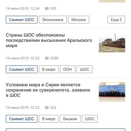
14 июня 2019, 12:34
295
Саммит ШОС
Экономика
Москва
Еще
2
ШОС
Страны ШОС обеспокоены
Всемирная торговая организация (ВТО)
последствиями высыхания Аральского
моря
14 июня 2019, 12:32
2390
Саммит ШОС
В мире
ООН
ШОС
Условием мира в Сирии является
сохранение ее суверенитета, заявили
в ШОС
14 июня 2019, 12:32
252
Саммит ШОС
В мире
Бишкек
ШОС