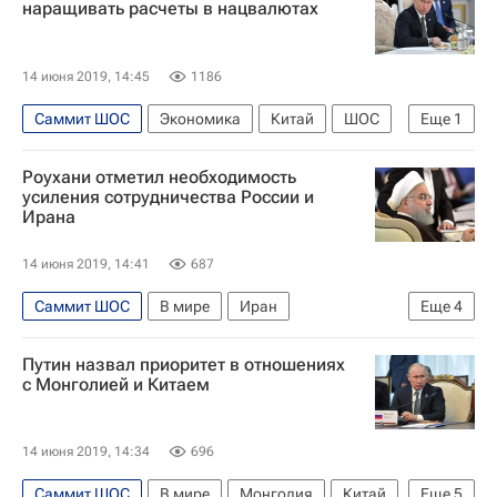
наращивать расчеты в нацвалютах
14 июня 2019, 14:45
1186
Саммит ШОС
Экономика
Китай
ШОС
Еще
1
Россия
Роухани отметил необходимость
усиления сотрудничества России и
Ирана
14 июня 2019, 14:41
687
Саммит ШОС
В мире
Иран
Еще
4
Владимир Путин
ШОС
Хасан Роухани
Путин назвал приоритет в отношениях
Россия
с Монголией и Китаем
14 июня 2019, 14:34
696
Саммит ШОС
В мире
Монголия
Китай
Еще
5