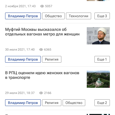
2 ноября 2021, 17:43
5057
Владимир Петров
Общество
Технологии
Еще
3
Ленинградская область
Максут Шадаев
Муфтий Москвы высказался об
Россия
отдельных вагонах метро для женщин
30 июля 2021, 17:40
6365
Владимир Петров
Религия
Еще
1
Ильдар Аляутдинов
В РПЦ оценили идею женских вагонов
в транспорте
29 июля 2021, 18:37
2166
Владимир Петров
Религия
Общество
Еще
2
Ленинградская область