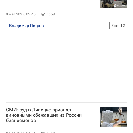
Авторы РИА Новости Спорт
Материалы РИА Спорт
9 мая 2025, 05:46
1558
Владимир Петров
Еще
12
80-летие Победы в Великой Отечественной войне
Безопасность
Хабаровск
Дальний Восток
Россия
Дмитрий Горбатенко
Дмитрий Демешин
Группа ГАЗ
БМП-2
Т-34
Т-72Б3
80-летие Победы в Великой Отечественной войне
СМИ: суд в Липецке признал
виновными сбежавших из России
бизнесменов