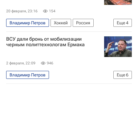
20 февраля, 23:16
154
Владимир Петров
Хоккей
Россия
Еще
4
Москва
Луганская Народная Республика
ВСУ дали бронь от мобилизации
Мария Львова-Белова
Виктория Дайнеко
черным политтехнологам Ермака
2 февраля, 22:09
946
Владимир Петров
Еще
6
Специальная военная операция на Украине
В мире
Владимир Зеленский
Андрей Ермак
Вооруженные силы Украины
Дело Миндича