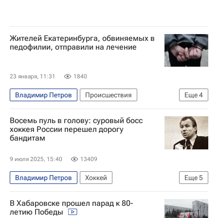
Жителей Екатеринбурга, обвиняемых в
педофилии, отправили на лечение
23 января, 11:31
1840
Владимир Петров
Происшествия
Еще
4
Екатеринбург
Россия
Восемь пуль в голову: суровый босс
Следственный комитет России (СК РФ)
хоккея России перешел дорогу
бандитам
Смерть новорожденных в роддоме в Новокузнецке
9 июля 2025, 15:40
13409
Владимир Петров
Хоккей
Еще
5
Федерация хоккея России (ФХР)
В Хабаровске прошел парад к 80-
Вокруг спорта
Криминал
летию Победы