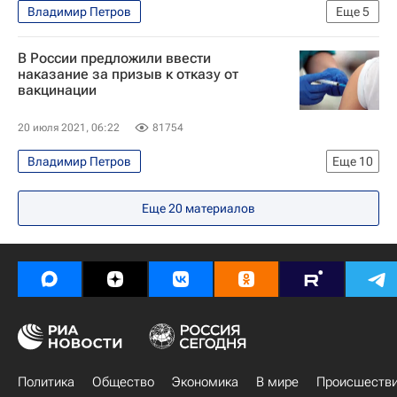
Владимир Петров
Еще
5
Вакцинация россиян от COVID-19
Распространение коронавируса
Общество
В России предложили ввести
Константин Чуйченко
Россия
наказание за призыв к отказу от
вакцинации
Коронавирус COVID-19
20 июля 2021, 06:22
81754
Владимир Петров
Еще
10
Распространение коронавируса
Общество
Еще
20
материалов
Ленинградская область
Константин Чуйченко
Министерство юстиции РФ (Минюст России)
Общественная палата РФ
Здоровье
Россия
Коронавирус COVID-19
Коронавирус в России
Политика
Общество
Экономика
В мире
Происшеств