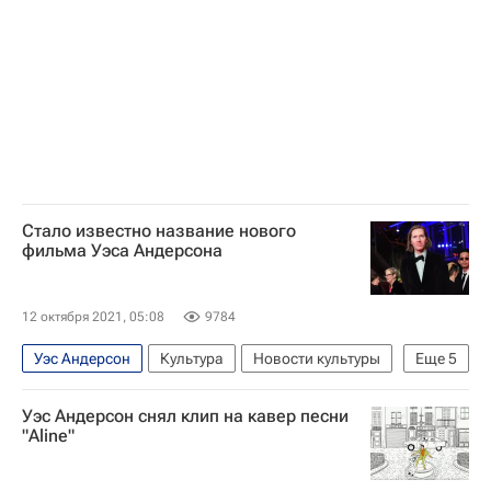
Бен Аффлек
Билл Мюррей
Леа Сейду
Итан Хоук
Знаменитости
Тильда Суинтон
Кино
Стало известно название нового
фильма Уэса Андерсона
12 октября 2021, 05:08
9784
Уэс Андерсон
Культура
Новости культуры
Еще
5
Испания
Голливуд
Билл Мюррей
Уэс Андерсон снял клип на кавер песни
Тильда Суинтон
Кино
"Aline"