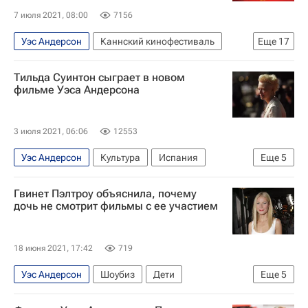
7 июля 2021, 08:00
7156
Уэс Андерсон
Каннский кинофестиваль
Еще
17
Финляндия
Кирилл Серебренников
Тильда Суинтон сыграет в новом
Евросоюз
Колин Фаррелл
фильме Уэса Андерсона
Мэттью Дэймон
Билл Мюррей
Иван Дорн
Тильда Суинтон
Латинская Америка
3 июля 2021, 06:06
12553
Россия
Эдриан Броуди
Знаменитости
Уэс Андерсон
Культура
Испания
Еще
5
Чулпан Хаматова
Марион Котийяр
Мадрид (город)
Рим
Тильда Суинтон
Александр Сокуров
Культура
Кино
Гвинет Пэлтроу объяснила, почему
Новости культуры
Кино
дочь не смотрит фильмы с ее участием
18 июня 2021, 17:42
719
Уэс Андерсон
Шоубиз
Дети
Еще
5
Гвинет Пэлтроу
звезды
Знаменитости