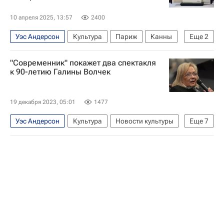
10 апреля 2025, 13:57
2400
Уэс Андерсон
Культура
Париж
Канны
Еще
2
Кирилл Серебренников
Хоакин Феникс
"Современник" покажет два спектакля
к 90-летию Галины Волчек
19 декабря 2023, 05:01
1477
Уэс Андерсон
Культура
Новости культуры
Еще
7
Галина Волчек
Иван Стебунов
Современник (театр)
Театр
что посмотреть
куда сходить
Москва