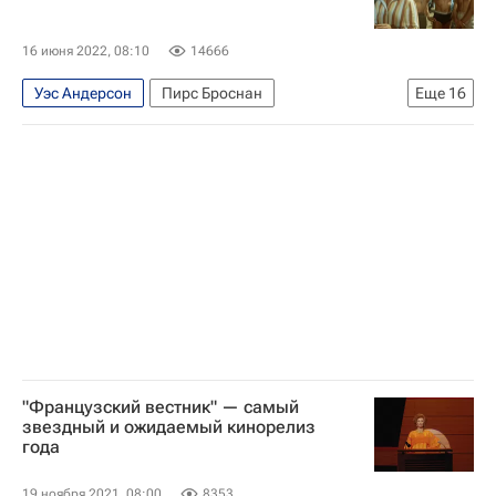
Кино
16 июня 2022, 08:10
14666
Уэс Андерсон
Пирс Броснан
Еще
16
Аманда Сейфрид
Дэнни Бойл
Новая Англия (США)
Лондон
Версаль
The Beatles
София Коппола
Кирстен Данст
Мерил Стрип
Эд Ширан
ABBA
Знаменитости
Культура
что посмотреть
Кино
лучшие фильмы
"Французский вестник" — самый
звездный и ожидаемый кинорелиз
года
19 ноября 2021, 08:00
8353