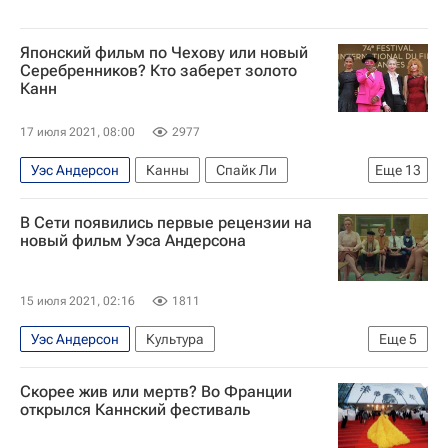
Японский фильм по Чехову или новый
Серебренников? Кто заберет золото
Канн
17 июля 2021, 08:00
2977
Уэс Андерсон
Канны
Спайк Ли
Еще
13
Каннский кинофестиваль
Тильда Суинтон
В Сети появились первые рецензии на
Россия
Дэвид Кроненберг
Жак Одиар
новый фильм Уэса Андерсона
Софи Марсо
Знаменитости
Культура
Кирилл Серебренников
Эдриан Броуди
15 июля 2021, 02:16
1811
Франсуа Озон
Билл Мюррей
Кино
Уэс Андерсон
Культура
Еще
5
Каннский кинофестиваль
Новости культуры
Скорее жив или мертв? Во Франции
Тильда Суинтон
Элизабет Мосс
Кино
открылся Каннский фестиваль