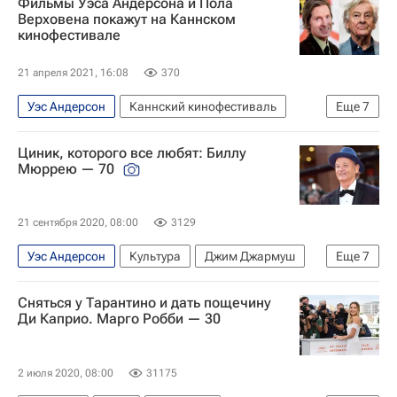
Фильмы Уэса Андерсона и Пола
Дмитрий Маликов
Анна Хилькевич
Верховена покажут на Каннском
кинофестивале
21 апреля 2021, 16:08
370
Уэс Андерсон
Каннский кинофестиваль
Еще
7
Пол Верховен
Эдриан Броуди
Циник, которого все любят: Биллу
Тильда Суинтон
Культура
Билл Мюррей
Мюррею — 70
Новости культуры
Кино
21 сентября 2020, 08:00
3129
Уэс Андерсон
Культура
Джим Джармуш
Еще
7
Билл Мюррей
София Коппола
Киану Ривз
Сняться у Тарантино и дать пощечину
что посмотреть
звезды
Знаменитости
Ди Каприо. Марго Робби — 30
Кино
2 июля 2020, 08:00
31175