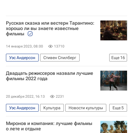
Русская сказка или вестерн Тарантино:
хорошо ли вы знаете известные
фильмы
14 января 2023, 08:00
13710
Уэс Андерсон
Стивен Спилберг
Еще
16
Фрэнсис Форд Коппола
Мартин Скорсезе
Двадцать режиссеров назвали лучшие
Уолт Дисней
Джек Николсон
фильмы 2022 года
Стэнли Кубрик
Стивен Кинг
Квентин Тарантино
Риз Уизерспун
20 декабря 2022, 16:13
2231
Кейт Уинслет
Джек Блэк
Джуд Лоу
Уэс Андерсон
Культура
Новости культуры
Еще
5
Маколей Калкин
Культура
Знаменитости
что посмотреть
Гильермо дель Торо Гомес
что посмотреть
Кино
Миронов и компания: лучшие фильмы
Баз Лурман (Марк Лурман)
Стивен Спилберг
о лете и отдыхе