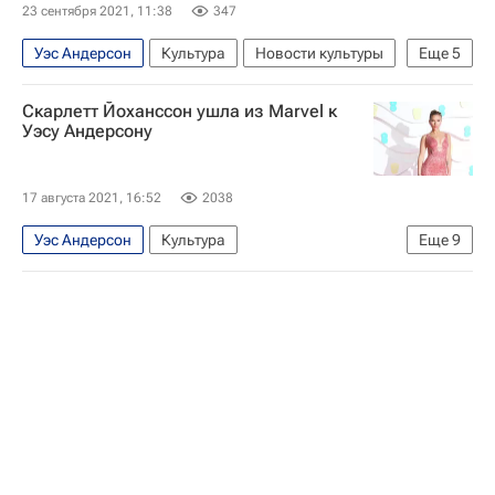
23 сентября 2021, 11:38
347
Уэс Андерсон
Культура
Новости культуры
Еще
5
Музыка
YouTube
Билл Мюррей
Скарлетт Йоханссон ушла из Marvel к
Тильда Суинтон
Кино
Уэсу Андерсону
17 августа 2021, 16:52
2038
Уэс Андерсон
Культура
Еще
9
Скарлетт Йоханссон
Новости культуры
скандал
Испания
Билл Мюррей
Тильда Суинтон
Marvel Comics
Walt Disney Animation Studios
Кино