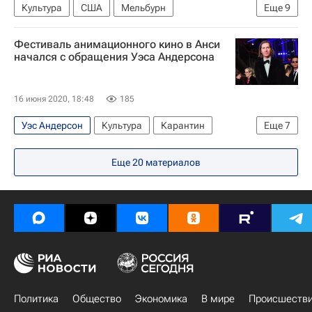
Культура
США
Мельбурн
Еще
9
Мартин Скорсезе
Квентин Тарантино
Фестиваль анимационного кино в Анси
Пираты Карибского моря
начался с обращения Уэса Андерсона
Леонардо Ди Каприо
Рассел Кроу
Chanel
Карибское море
Марго Робби
Кино
16 июня 2020, 18:48
185
Уэс Андерсон
Культура
Карантин
Еще
7
Всемирный фонд дикой природы
Иван Дорн
Еще
20
материалов
Анси
Константин Бронзит
Новости культуры
Коронавирус COVID-19
Кино
Политика
Общество
Экономика
В мире
Происшеств