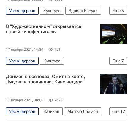
Уэс Андерсон
Культура
Эдриан Броуди
Еще
5
Билл Мюррей
Тильда Суинтон
В "Художественном" открывается
что посмотреть
лучшие фильмы 2021
новый кинофестиваль
Кино
17 ноября 2021, 14:39
721
Уэс Андерсон
Культура
Еще
7
Художественный (кинотеатр)
Деймон в доспехах, Смит на корте,
Новости культуры
Москва
Пенелопа Крус
Лядова в провинции. Кино недели
Тильда Суинтон
Антонио Бандерас
Кино
17 ноября 2021, 08:00
7670
Уэс Андерсон
Ватикан
Мэттью Дэймон
Еще
12
Уилл Смит
Елена Лядова
Культура
Евгений Цыганов
Эдриан Броуди