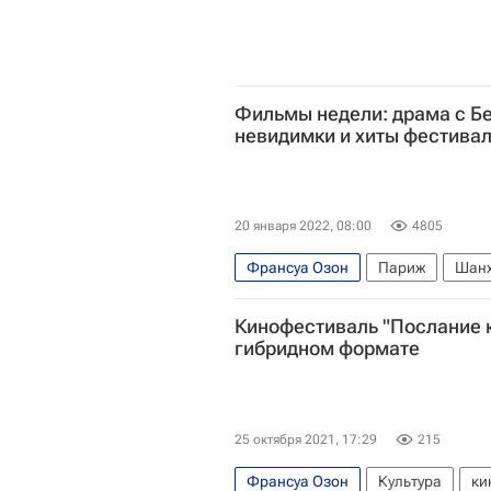
Фильмы недели: драма с Б
невидимки и хиты фестива
20 января 2022, 08:00
4805
Франсуа Озон
Париж
Шан
Культура
Пенелопа Крус
Ж
Кинофестиваль "Послание к
что посмотреть
Кино
гибридном формате
25 октября 2021, 17:29
215
Франсуа Озон
Культура
ки