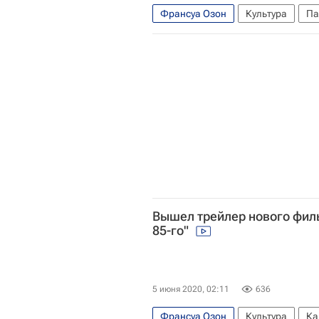
Франсуа Озон
Культура
Па
София Коппола
Луи Гаррель
Кино
Вышел трейлер нового фил
85-го"
5 июня 2020, 02:11
636
Франсуа Озон
Культура
Ка