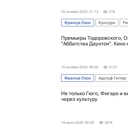
25 октября 2020, 21:13
278
Франсуа Озон
Культура
Ри
Премьеры Тодоровского, О
"Аббатства Даунтон". Кино
15 октября 2020, 08:00
3125
Франсуа Озон
Адольф Гитлер
Джуди Денч
Нормандия
Зн
Не только Гюго, Фигаро и 
фильмы 2020
лучшие фильмы
через культуру
14 июля 2020, 08:00
2876