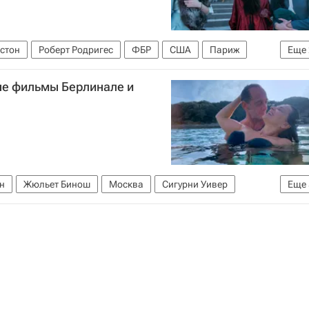
стон
Роберт Родригес
ФБР
США
Париж
Еще
ые фильмы Берлинале и
н
Жюльет Бинош
Москва
Сигурни Уивер
Еще
рлотта Генсбур
что посмотреть
Кино