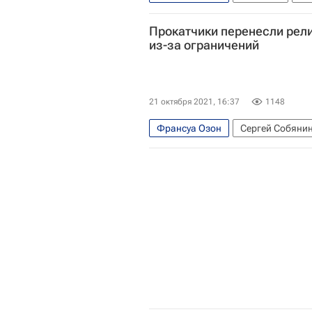
Ленфильм
Новости культуры
Прокатчики перенесли рел
из-за ограничений
21 октября 2021, 16:37
1148
Франсуа Озон
Сергей Собяни
Кино