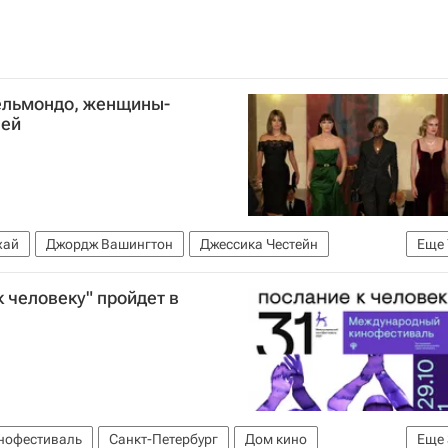
ельмондо, женщины-
лей
хай
Джордж Вашингтон
Джессика Честейн
Еще
ан-Поль Бельмондо
Люпита Нионго
Знаменитости
 человеку" пройдет в
нофестиваль
Санкт-Петербург
Дом кино
Еще