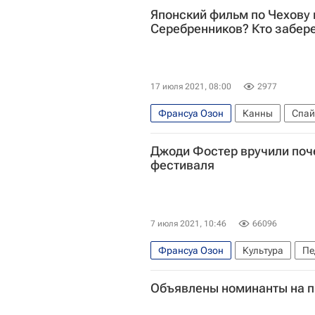
Японский фильм по Чехову 
Серебренников? Кто забере
17 июля 2021, 08:00
2977
Франсуа Озон
Канны
Спай
Россия
Дэвид Кроненберг
Джоди Фостер вручили поч
Кирилл Серебренников
Эдриа
фестиваля
7 июля 2021, 10:46
66096
Франсуа Озон
Культура
Пе
Джоди Фостер
Жан-Поль Бель
Объявлены номинанты на п
Пон Чжун Хо
Кино