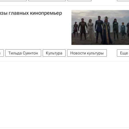
Кино
изы главных кинопремьер
н
Тильда Суинтон
Культура
Новости культуры
Еще