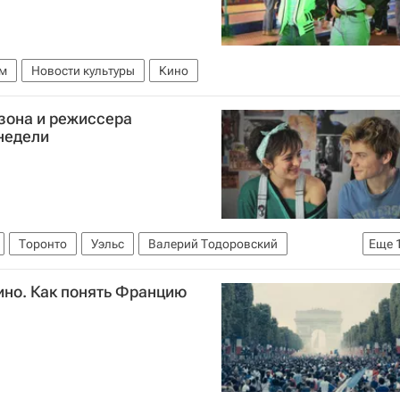
м
Новости культуры
Кино
зона и режиссера
 недели
Торонто
Уэльс
Валерий Тодоровский
Еще
аменитости
что посмотреть
Культура
Франция
вино. Как понять Францию
фильмы недели
Кино