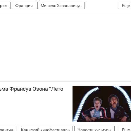
риж
Франция
Мишель Хазанавичус
Еще
День взятия Бастилии
Книги
Театр
Музыка
ьма Франсуа Озона "Лето
рантин
Каннский кинофестиваль
Новости культуры
Еще