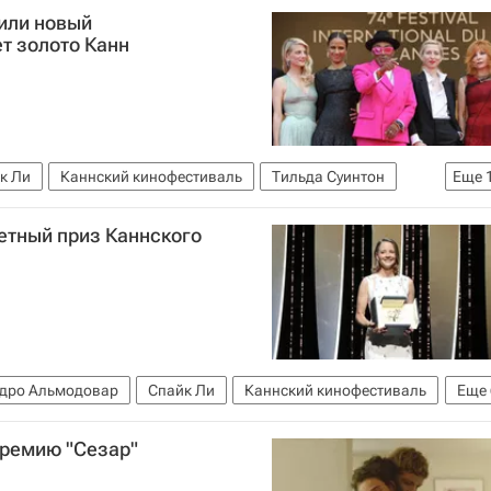
или новый
т золото Канн
к Ли
Каннский кинофестиваль
Тильда Суинтон
Еще
Жак Одиар
Софи Марсо
Знаменитости
Культура
етный приз Каннского
н Броуди
Билл Мюррей
Уэс Андерсон
Кино
дро Альмодовар
Спайк Ли
Каннский кинофестиваль
Еще
мондо
Асгар Фархади
Новости культуры
ремию "Сезар"