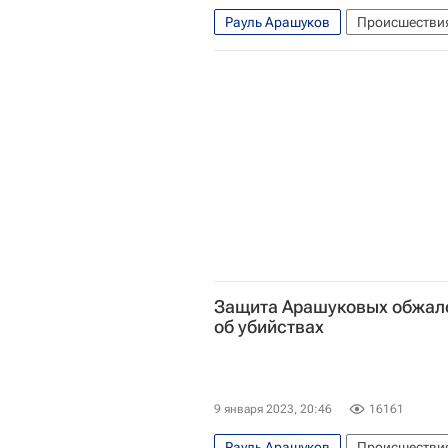
Рауль Арашуков
Происшестви
Газпром
Московский городско
Защита Арашуковых обжало
об убийствах
9 января 2023, 20:46
16161
Рауль Арашуков
Происшестви