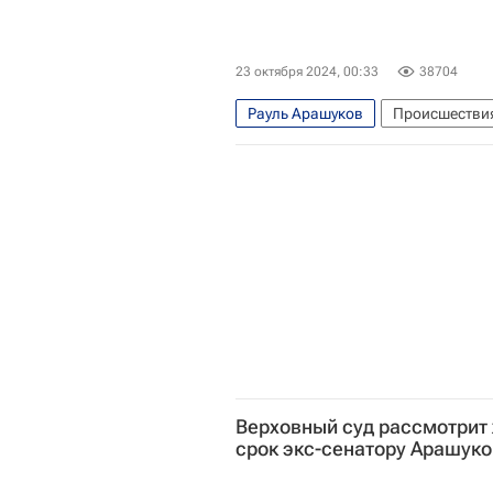
Светлана Петренко
23 октября 2024, 00:33
38704
Рауль Арашуков
Происшестви
Оренбургская область
Рауф А
Московский городской суд
Сл
Дело клана Арашуковых
Верховный суд рассмотрит
срок экс-сенатору Арашуко