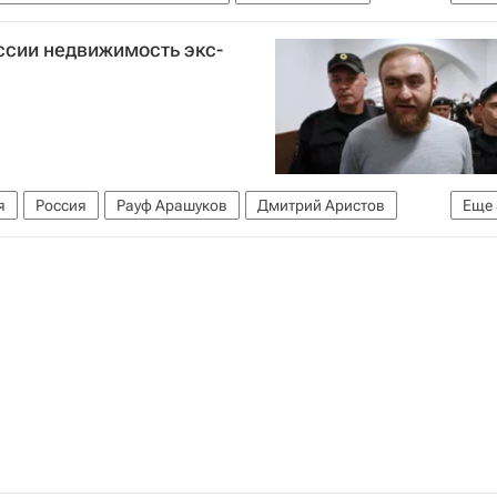
Газпром
Следственный комитет России (СК РФ)
ссии недвижимость экс-
я
Россия
Рауф Арашуков
Дмитрий Аристов
Еще
иставов (ФССП России)
Московский городской суд