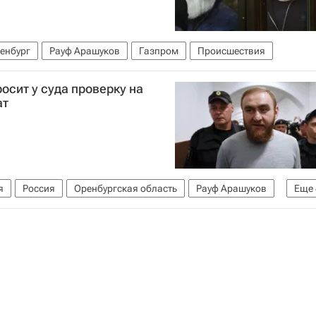
енбург
Рауф Арашуков
Газпром
Происшествия
осит у суда проверку на
ат
я
Россия
Оренбургская область
Рауф Арашуков
Еще
служба исполнения наказаний (ФСИН России)
Газпром
К РФ)