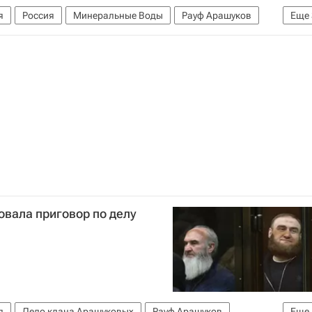
я
Россия
Минеральные Воды
Рауф Арашуков
Еще
й суд
Дело клана Арашуковых
вала приговор по делу
я
Дело клана Арашуковых
Рауф Арашуков
Еще