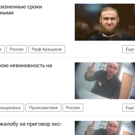
жизненные сроки
нными
я
Россия
Рауф Арашуков
Еще
зпром
Дело клана Арашуковых
вою невиновность на
Арашуковых
Происшествия
Россия
Еще
служба исполнения наказаний (ФСИН России)
жалобу на приговор экс-
льная служба безопасности РФ (ФСБ России)