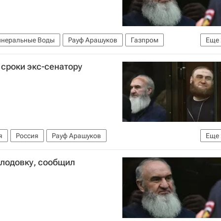
неральные Воды
Рауф Арашуков
Газпром
Еще
К РФ)
Происшествия
сроки экс-сенатору
я
Россия
Рауф Арашуков
Еще
ло клана Арашуковых
олодовку, сообщил