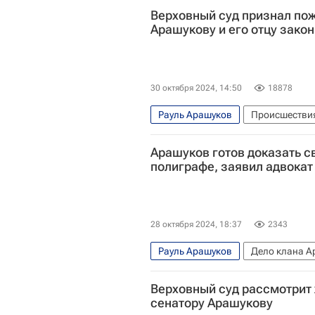
Верховный суд признал по
Арашукову и его отцу зако
30 октября 2024, 14:50
18878
Рауль Арашуков
Происшестви
Московский городской суд
Га
Арашуков готов доказать с
полиграфе, заявил адвокат
28 октября 2024, 18:37
2343
Рауль Арашуков
Дело клана 
Рауф Арашуков
Федеральная 
Верховный суд рассмотрит 
Оренбургская область
Федера
сенатору Арашукову