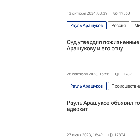
13 октября 2024, 03:39
19560
Рауль Арашуков
Россия
Ми
Следственный комитет России (С
Суд утвердил пожизненные 
Арашукову и его отцу
28 сентября 2023, 16:56
11787
Рауль Арашуков
Происшестви
Московский городской суд
Де
Рауль Арашуков объявил г
адвокат
27 июня 2023, 18:49
17874