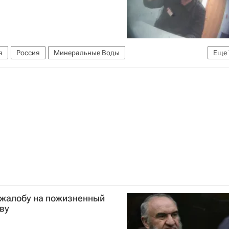
я
Россия
Минеральные Воды
Еще
рашуков
Рауль
Газпром
едственный комитет России (СК РФ)
 жалобу на пожизненный
ву