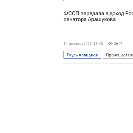
Оренбургская область
Россия
ФССП передала в доход Ро
Общество
сенатора Арашукова
14 февраля 2025, 13:43
2617
Рауль Арашуков
Происшестви
Федеральная служба судебных пр
Газпром