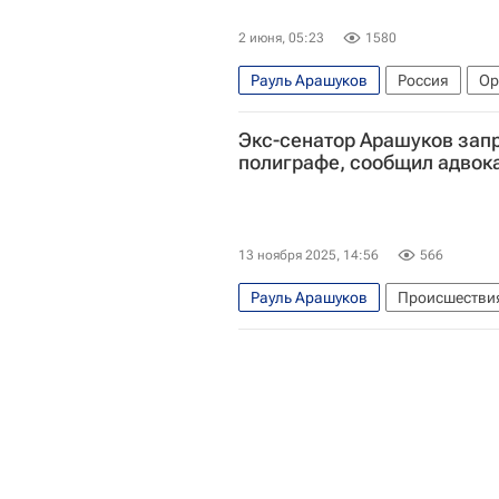
2 июня, 05:23
1580
Рауль Арашуков
Россия
Ор
Экс-сенатор Арашуков запр
полиграфе, сообщил адвок
13 ноября 2025, 14:56
566
Рауль Арашуков
Происшестви
Анна Ставицкая
Федеральная 
Следственный комитет России (С