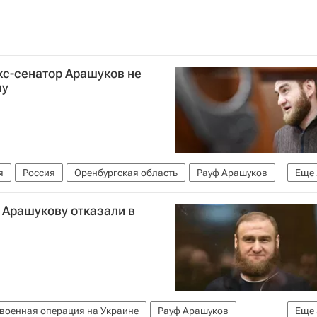
с-сенатор Арашуков не
лу
я
Россия
Оренбургская область
Рауф Арашуков
Еще
т России (СК РФ)
 Арашукову отказали в
военная операция на Украине
Рауф Арашуков
Еще