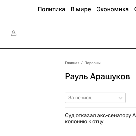
Политика
В мире
Экономика
Главная
/
Персоны
Рауль Арашуков
За период
Суд отказал экс-сенатору 
колонию к отцу