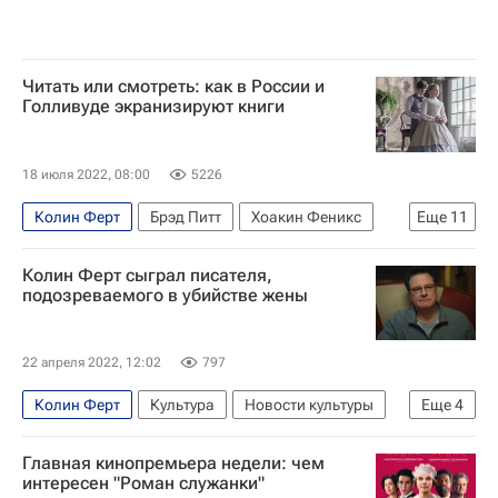
Александр Балуев
Джон Малкович
Ксения Раппопорт
Клинт Иствуд
Сальма Хайек
Райан Рейнольдс
Читать или смотреть: как в России и
Голливуде экранизируют книги
Юрий Колокольников
Том Хиддлстон
Хелена Бонем Картер
Бенедикт Камбербэтч
18 июля 2022, 08:00
5226
Культура
Знаменитости
что посмотреть
Колин Ферт
Брэд Питт
Хоакин Феникс
Еще
11
Кино
Культура
Квентин Тарантино
Колин Ферт сыграл писателя,
Джаред Лето
Стивен Спилберг
подозреваемого в убийстве жены
Тимур Бекмамбетов
что посмотреть
Знаменитости
Культура
Дэвид Финчер
22 апреля 2022, 12:02
797
лучшие фильмы
Кино
Колин Ферт
Культура
Новости культуры
Еще
4
Знаменитости
Жюльет Бинош
звезды
Главная кинопремьера недели: чем
Кино
интересен "Роман служанки"