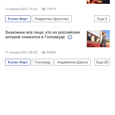
10 января 2025, 10:42
14919
Колин Ферт
Рождество Христово
Еще
3
Роберт Земекис
Джим Керри
Новый год
Знакомые все лица: кто из российских
актеров снимался в Голливуде
21 января 2023, 08:00
85004
Колин Ферт
Голливуд
Анджелина Джоли
Еще
28
Стивен Спилберг
Квентин Тарантино
Роман Полански
Тимур Бекмамбетов
Джуд Лоу
Юэн Макгрегор
Уиллем Дефо
Светлана Ходченкова
Константин Хабенский
Александр Петров
Микки Рурк
Фанни Ардан
Брэд Питт
Джордж Клуни