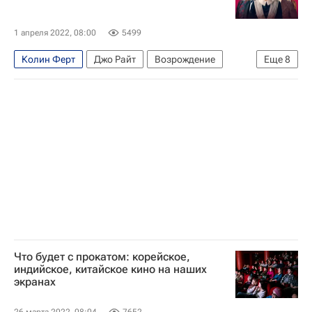
1 апреля 2022, 08:00
5499
Колин Ферт
Джо Райт
Возрождение
Еще
8
Знаменитости
Культура
Каннский кинофестиваль
звезды
что посмотреть
лучшие фильмы
Великобритания
Кино
Что будет с прокатом: корейское,
индийское, китайское кино на наших
экранах
26 марта 2022, 08:04
7652