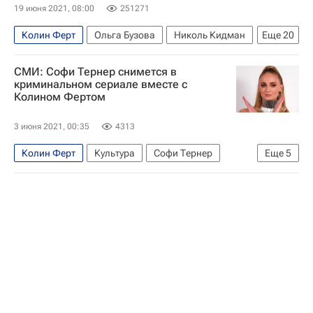
Знаменитости
Культура
что посмотреть
19 июня 2021, 08:00
251271
Кино
Колин Ферт
Ольга Бузова
Николь Кидман
Еще
20
Джонни Депп
Натали Портман
Земфира
СМИ: Софи Тернер снимется в
Филипп Киркоров
Louis Vuitton
криминальном сериале вместе с
Колином Фертом
Рената Литвинова
Кимберли Кардашян
Versace
Люпита Нионго
Марго Робби
3 июня 2021, 00:35
4313
Джейсон Момоа
Мишель Уильямс
Колин Ферт
Культура
Софи Тернер
Еще
5
Селена Гомес
Джиджи Хадид
Новости культуры
Северная Каролина
Сирша Ронан
Культура
мода
Жюльет Бинош
HBO
Кино
Стиль жизни
Голливуд
Байкал