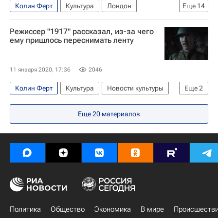
Колин Ферт
Культура
Лондон
Еще
14
Анастасия Вертинская
Вера Алентова
Калифорния
Москва
Джессика Альба
Титаник (судно)
Орнелла Мути
Режиссер "1917" рассказал, из-за чего
Риз Уизерспун
Хелен Хант
Хью Грант
Евгения Симонова
Надежда Румянцева
ему пришлось переснимать ленту
Мел Гибсон
Кира Найтли
Кейт Уинслет
Рене Зеллвегер
Джуд Лоу
Дженнифер Энистон
11 января 2020, 17:36
2046
Адам Сэндлер
Сандра Буллок
Кино
Колин Ферт
Культура
Новости культуры
Еще
2
Бенедикт Камбербэтч
Кино
Еще
20
материалов
Политика
Общество
Экономика
В мире
Происшеств