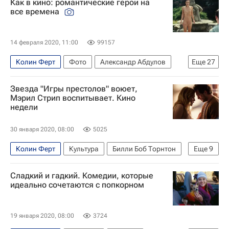
Как в кино: романтические герои на
все времена
14 февраля 2020, 11:00
99157
Колин Ферт
Фото
Александр Абдулов
Еще
27
Алексей Баталов
Донатас Банионис
Звезда "Игры престолов" воюет,
Александр Демьяненко
Наталья Варлей
Мэрил Стрип воспитывает. Кино
недели
Уитни Хьюстон
Пенелопа Крус
Кира Найтли
Роберт Паттинсон
30 января 2020, 08:00
5025
Кристен Стюарт
Кейт Уинслет
Колин Ферт
Культура
Билли Боб Торнтон
Еще
9
Дженнифер Лоуренс
Брэдли Купер
Бенедикт Камбербэтч
Эмма Уотсон
Адриано Челентано
Том Круз
Сладкий и гадкий. Комедии, которые
Сирша Ронан
Мерил Стрип
Луи Гаррель
идеально сочетаются с попкорном
Кевин Костнер
Джоди Фостер
Ричард Мэдден
Милош Бикович
Леонардо Ди Каприо
Одри Хепберн
Игра престолов (сериал)
Кино
19 января 2020, 08:00
3724
Кларк Гейбл
Ли Вивьен