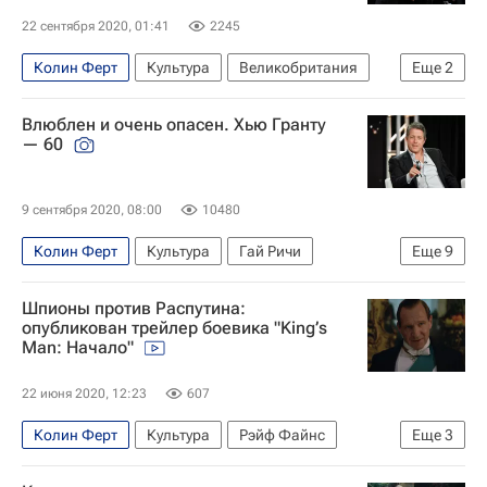
22 сентября 2020, 01:41
2245
Колин Ферт
Культура
Великобритания
Еще
2
Новости культуры
Кино
Влюблен и очень опасен. Хью Гранту
— 60
9 сентября 2020, 08:00
10480
Колин Ферт
Культура
Гай Ричи
Еще
9
Хью Грант
Знаменитости
Рене Зеллвегер
Шпионы против Распутина:
Энди Макдауэлл
Гарри Поттер
опубликован трейлер боевика "King’s
Man: Начало"
Кеннет Брана
Джулия Робертс
Мадонна Чикконе
Кино
22 июня 2020, 12:23
607
Колин Ферт
Культура
Рэйф Файнс
Еще
3
Новости культуры
фильмы 2020
Кино