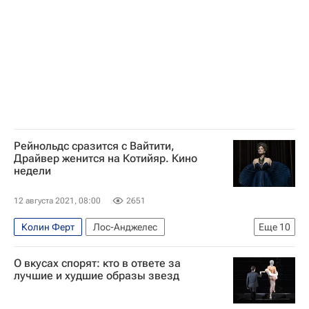
Рейнольдс сразится с Вайтити,
Драйвер женится на Котийяр. Кино
недели
12 августа 2021, 08:00
2651
Колин Ферт
Лос-Анджелес
Еще
10
Вуди Аллен (Стюарт Конигсберг)
О вкусах спорят: кто в ответе за
Марион Котийяр
Эмили Стоун
Том Хэнкс
лучшие и худшие образы звезд
Любовь Толкалина
Райан Рейнольдс