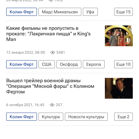
Колин Ферт
Мадс Миккельсен
Уфа
Еще
15
Тюмень
Ростов-на-Дону
Какие фильмы не пропустить в
Госфильмофонд РФ
Киномакс
прокате: "Лакричная пицца" и King’s
Man
Дэниэл Рэдклифф
Иллюзион (кинотеатр)
Художественный (кинотеатр)
12 января 2022, 08:00
5481
Шарлотта Генсбур
Культура
Колин Ферт
США
Оксфорд
Европа
Еще
10
Джим Джармуш
Хаяо Миядзаки
Шон Пенн
Брэдли Купер
Рэйф Файнс
Знаменитости
куда сходить
Вышел трейлер военной драмы
Мата Хари
Кортни Кокс
Культура
"Операция "Мясной фарш" с Колином
лучшие фильмы
Кино
Фертом
Знаменитости
Джош Бролин
Барбра Стрейзанд
Кино
6 октября 2021, 16:45
257
Колин Ферт
Культура
Новости культуры
Еще
2
что посмотреть
Кино