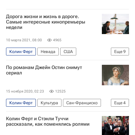
Дорога жизни и жизнь в дороге.
Самые интересные кинопремьеры
недели
10 марта 2021, 08:00
4965
Колин Ферт
Невада
США
Еще
9
Южная Дакота
Netflix
Культура
По романам Джейн Остин снимут
Гэри Олдман
Родригес Мишель
сериал
Оскар (премия)
Знаменитости
что посмотреть
Кино
15 ноября 2020, 02:23
12525
Колин Ферт
Культура
Сан-Франциско
Еще
4
Кира Найтли
HBO
Новости культуры
Колин Ферт и Стэнли Туччи
Кино
рассказали, как поменялись ролями