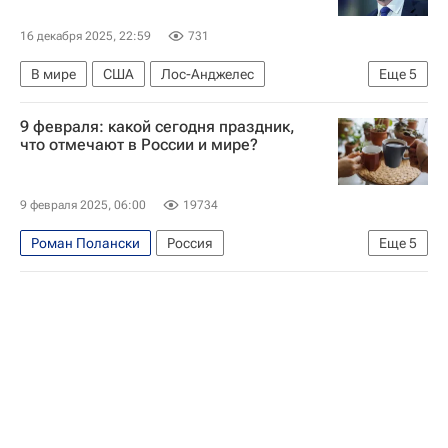
16 декабря 2025, 22:59
731
В мире
США
Лос-Анджелес
Еще
5
Калифорния
Дональд Трамп
9 февраля: какой сегодня праздник,
Чарльз Мэнсон
Каролин Левитт
Politico
что отмечают в России и мире?
9 февраля 2025, 06:00
19734
Роман Полански
Россия
Еще
5
Василий Жуковский
Ирина Слуцкая
Религиозные праздники
Праздники
Какой сегодня праздник