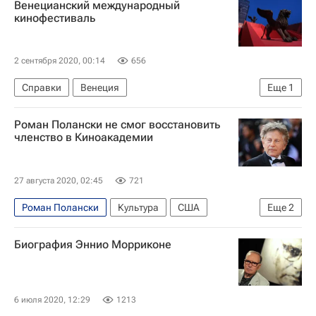
Венецианский международный
кинофестиваль
2 сентября 2020, 00:14
656
Справки
Венеция
Еще
1
Венецианский кинофестиваль
Роман Полански не смог восстановить
членство в Киноакадемии
27 августа 2020, 02:45
721
Роман Полански
Культура
США
Еще
2
Новости культуры
Кино
Биография Эннио Морриконе
6 июля 2020, 12:29
1213