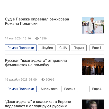
Суд в Париже оправдал режиссера
Романа Полански
14 мая 2024, 15:16
1856
Роман Полански
Шоубиз
США
Париж
Еще
1
Франция
Русская "джага-джага" отправила
феминисток на помойку
16 декабря 2023, 08:00
50966
Роман Полански
Аналитика
Россия
Еще
4
Франция
Фредерик Бегбедер
Евросоюз
"Джага-джага" и классика: в Европе
Харви Вайнштейн
подпевают и аплодируют русским