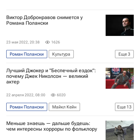
Знаменитости
что посмотреть
Кино
Виктор Добронравов снимется у
Романа Полански
23 мая 2022, 20:38
1626
Роман Полански
Культура
Еще
3
Новости культуры
Виктор Добронравов
Лучший Джокер и "Беспечный ездок":
Кино
почему Джек Николсон — великий
актер
22 апреля 2022, 08:00
6020
Роман Полански
Майкл Кейн
Еще
13
Фрэнк Синатра
Милош Форман
США
Меньше знаешь — дальше будешь:
Нью-Йорк (город)
Нью-Джерси
чем интересны хорроры по фольклору
Джек Николсон
Культура
Тим Бертон