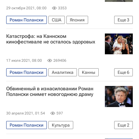
Микеланджело Антониони
Стэнли Кубрик
29 октября 2021, 08:00
3353
Марлон Брандо
Знаменитости
Кино
Роман Полански
США
Япония
Еще
3
Культура
Знаменитости
Кино
Катастрофа: на Каннском
кинофестивале не осталось здоровых
17 июля 2021, 08:00
269406
Роман Полански
Аналитика
Канны
Еще
6
Кирилл Серебренников
Обвиненный в изнасиловании Роман
Каннский кинофестиваль
ЛГБТ*-сообщество
Полански снимет новогоднюю драму
Жак Одиар
Кино
трансгендер
30 апреля 2021, 01:54
597
Роман Полански
Культура
Еще
2
Новости культуры
Кино