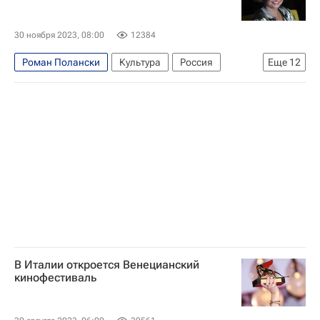
30 ноября 2023, 08:00
12384
Роман Полански
Культура
Россия
Еще
12
Сеул
Александр Петров
Инстасамка (Дарья Зотеева)
TikTok
Мариинский театр
Ильдар Абдразаков
Максим Фадеев
Театр
Музыка
Токио
Монте-Карло (город)
Кино
В Италии откроется Венецианский
кинофестиваль