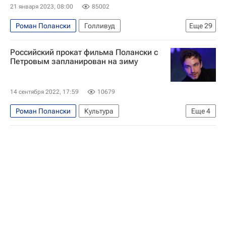
21 января 2023, 08:00
85002
Роман Полански
Голливуд
Еще
29
Анджелина Джоли
Стивен Спилберг
Российский прокат фильма Полански с
Квентин Тарантино
Тимур Бекмамбетов
Петровым запланирован на зиму
Джуд Лоу
Юэн Макгрегор
Уиллем Дефо
Светлана Ходченкова
Константин Хабенский
14 сентября 2022, 17:59
10679
Александр Петров
Микки Рурк
Роман Полански
Культура
Еще
4
Фанни Ардан
Брэд Питт
Джордж Клуни
Новости культуры
Микки Рурк
Альпы
Александр Балуев
Джон Малкович
Кино
Ксения Раппопорт
Клинт Иствуд
Сальма Хайек
Райан Рейнольдс
Юрий Колокольников
Том Хиддлстон
Колин Ферт
Хелена Бонем Картер
Бенедикт Камбербэтч
Культура