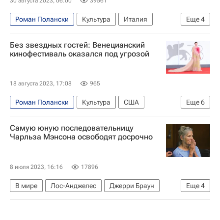
30 августа 2023, 06:00
39561
Роман Полански
Культура
Италия
Еще
4
Венеция
Брэдли Купер
Майкл Манн
Без звездных гостей: Венецианский
Кино
кинофестиваль оказался под угрозой
18 августа 2023, 17:08
965
Роман Полански
Культура
США
Еще
6
Италия
Люк Бессон
Александр Петров
Самую юную последовательницу
Amazon
Netflix
Кино
Чарльза Мэнсона освободят досрочно
8 июля 2023, 16:16
17896
В мире
Лос-Анджелес
Джерри Браун
Еще
4
Гэвин Ньюсом
Чарльз Мэнсон
Калифорния
США