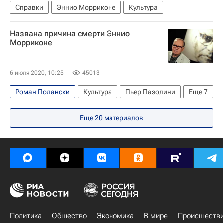
Справки
Эннио Морриконе
Культура
Названа причина смерти Эннио
Морриконе
6 июля 2020, 10:25
45013
Роман Полански
Культура
Пьер Пазолини
Еще
7
Рим
Оскар (премия)
Золотой глобус
Еще
20
материалов
Эннио Морриконе
Квентин Тарантино
Оливер Стоун
Бернардо Бертолуччи
Политика
Общество
Экономика
В мире
Происшеств