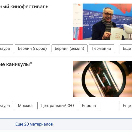
ный кинофестиваль
ьтура
Берлин (город)
Берлин (земля)
Германия
Еще
Герман-младший
Чулпан Хаматова
ие каникулы"
ерлинский кинофестиваль
ьтура
Москва
Центральный ФО
Европа
Еще
оссия
Еще
20
материалов