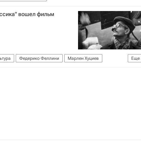
ассика" вошел фильм
ьтура
Федерико Феллини
Марлен Хуциев
Еще
сти культуры
Кино