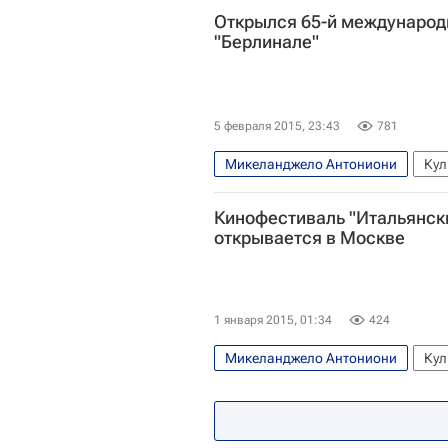
Открылся 65-й международ
"Берлинале"
5 февраля 2015, 23:43
781
Микеланджело Антониони
Кул
Весь мир
Европа
Алексей 
Кинофестиваль "Итальянск
Сергей Соловьев (режиссер)
Б
открывается в Москве
1 января 2015, 01:34
424
Микеланджело Антониони
Кул
Весь мир
Пьер Пазолини
Р