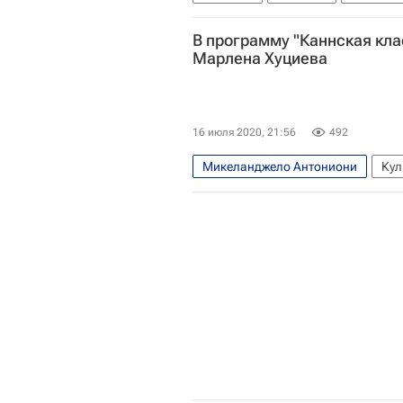
В программу "Каннская кл
Марлена Хуциева
16 июля 2020, 21:56
492
Микеланджело Антониони
Кул
Каннский кинофестиваль
Ново