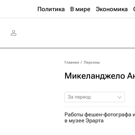
Политика
В мире
Экономика
Главная
/
Персоны
Микеланджело А
За период
Работы фешен-фотографа и
в музее Эрарта