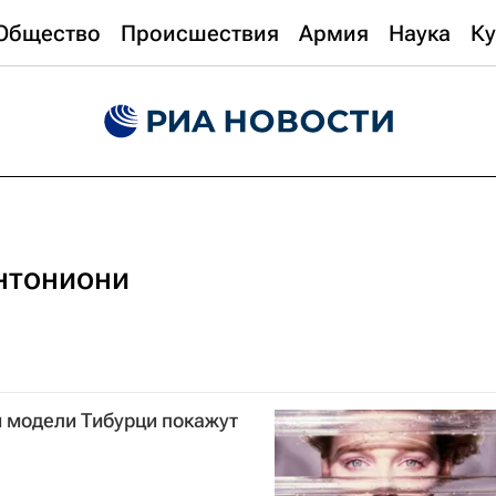
Общество
Происшествия
Армия
Наука
Ку
нтониони
 модели Тибурци покажут