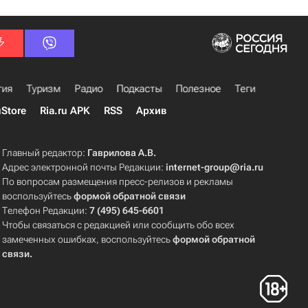
гия
Туризм
Радио
Подкасты
Полезное
Теги
uStore
Ria.ru APK
RSS
Архив
Главный редактор:
Гаврилова А.В.
Адрес электронной почты Редакции:
internet-group@ria.ru
По вопросам размещения пресс-релизов и рекламы
воспользуйтесь
формой обратной связи
Телефон Редакции:
7 (495) 645-6601
Чтобы связаться с редакцией или сообщить обо всех
замеченных ошибках, воспользуйтесь
формой обратной
связи
.