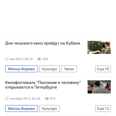
Дни чешского кино пройдут на Кубани
27 мая 2014, 00:35
339
Милош Форман
Культура
Чехия
Еще
10
Краснодар
Новороссийск
Кинофестиваль "Послание к человеку"
Краснодарский край
Весь мир
Европа
открывается в Петербурге
Южный ФО
Катрин Денев
Оскар (премия)
21 сентября 2013, 02:44
914
Берлинский кинофестиваль
Россия
Милош Форман
Культура
Еще
13