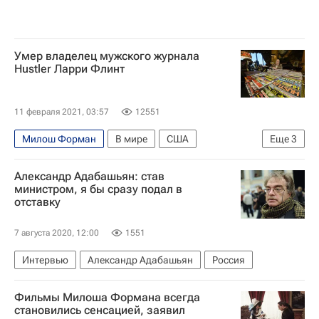
Умер владелец мужского журнала
Hustler Ларри Флинт
11 февраля 2021, 03:57
12551
Милош Форман
В мире
США
Еще
3
Лос-Анджелес
Дональд Трамп
Культура
Александр Адабашьян: став
министром, я бы сразу подал в
отставку
7 августа 2020, 12:00
1551
Интервью
Александр Адабашьян
Россия
Фильмы Милоша Формана всегда
становились сенсацией, заявил