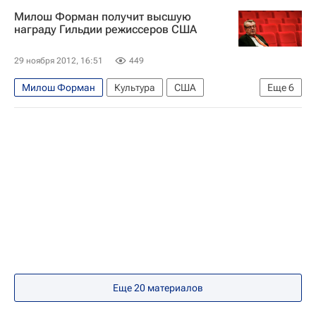
Санкт-Петербург
Европа
Милош Форман получит высшую
Северо-Западный ФО
Весь мир
награду Гильдии режиссеров США
Тихонов Никита (режиссер)
Марат Гельман
29 ноября 2012, 16:51
449
Ксения Собчак
Джонни Депп
Милош Форман
Культура
США
Еще
6
Виктор Косаковский
Виталий Манский
Америка
Весь мир
Северная Америка
Ульрих Зайдль
Гильдия режиссеров США
Золотой глобус
Кинофестиваль "Послание к человеку"
Берлинский кинофестиваль
Россия
Еще
20
материалов