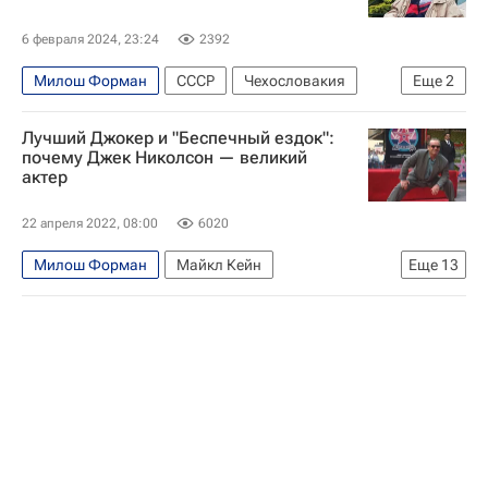
6 февраля 2024, 23:24
2392
Милош Форман
СССР
Чехословакия
Еще
2
Чехия
Александр Митта (Рабинович)
Лучший Джокер и "Беспечный ездок":
почему Джек Николсон — великий
актер
22 апреля 2022, 08:00
6020
Милош Форман
Майкл Кейн
Еще
13
Фрэнк Синатра
США
Нью-Йорк (город)
Нью-Джерси
Джек Николсон
Культура
Тим Бертон
Микеланджело Антониони
Стэнли Кубрик
Марлон Брандо
Роман Полански
Знаменитости
Кино