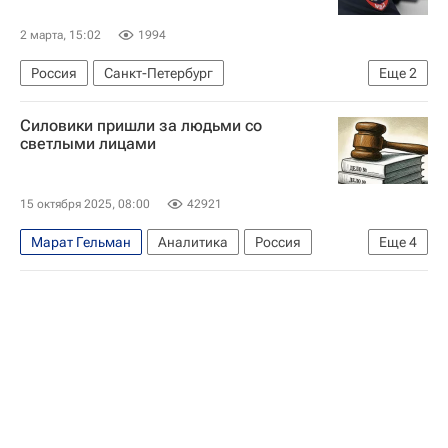
2 марта, 15:02
1994
Россия
Санкт-Петербург
Еще
2
Генеральная прокуратура РФ
Силовики пришли за людьми со
Михаил Касьянов
светлыми лицами
15 октября 2025, 08:00
42921
Марат Гельман
Аналитика
Россия
Еще
4
Дальний Восток
Московская область (Подмосковье)
Михаил Касьянов
Гарри Каспаров