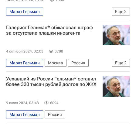
Марат Гельман
Еще
2
Министерство внутренних дел РФ (МВД России)
Галерист Гельман* обжаловал штраф
Федеральная служба по финансовому мониторингу (Росфинмониторинг)
за отсутствие плашки иноагента
4 октября 2024, 02:03
3708
Марат Гельман
Москва
Россия
Еще
2
Московский городской суд
Telegram
Уехавший из России Гельман* оставил
более 320 тысяч рублей долгов по ЖКХ
9 июля 2024, 03:48
6094
Марат Гельман
Россия