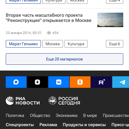
Центральный ФО
Весь мир
Европа
Вторая часть масштабного проекта
Россия
"Реконструкция" открывается в Москве
23 января 2014, 00:51
454
Марат Гельман
Москва
Культура
Еще
6
Европа
Центральный ФО
Весь мир
Еще
20
материалов
Айдан Салахова
Владимир Семенихин
Россия
Политика
Общество
Экономика
В мире
Происшеств
Спецпроекты
Реклама
Продукты и сервисы
Пресс-ц