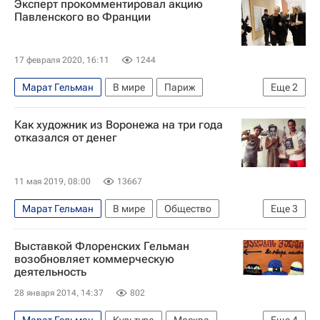
Эксперт прокомментировал акцию
Московский музей современного искусства
Павленского во Франции
Новости культуры
17 февраля 2020, 16:11
1244
Марат Гельман
В мире
Париж
Еще
2
Франция
Петр Павленский
Как художник из Воронежа на три года
отказался от денег
11 мая 2019, 08:00
13667
Марат Гельман
В мире
Общество
Еще
3
Воронеж
Москва
Россия
Выставкой Флоренских Гельман
возобновляет коммерческую
деятельность
28 января 2014, 14:37
802
Марат Гельман
Культура
Москва
Еще
4