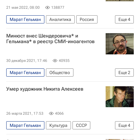
21 мая 2022, 08:00
138877
Марат Гельман
Аналитика
Россия
Еще
4
Украина
Максут Шадаев
Гарри Каспаров
Минюст внес Шендеровича* и
русофобия
Гельмана* в реестр СМИ-иноагентов
30 декабря 2021, 17:46
40935
Марат Гельман
Общество
Еще
2
Виктор Шендерович*
Россия
Умер художник Никита Алексеев
26 марта 2021, 17:53
4066
Марат Гельман
Культура
СССР
Еще
4
Франция
Русский музей