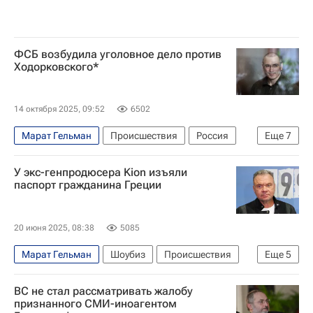
ФСБ возбудила уголовное дело против
Ходорковского*
14 октября 2025, 09:52
6502
Марат Гельман
Происшествия
Россия
Еще
7
СССР
Берлин (город)
У экс-генпродюсера Kion изъяли
Владимир Кара-Мурза
Михаил Касьянов
паспорт гражданина Греции
Федеральная служба по финансовому мониторингу (Росфинмониторинг)
ЮКОС
20 июня 2025, 08:38
5085
Федеральная служба безопасности РФ (ФСБ России)
Марат Гельман
Шоубиз
Происшествия
Еще
5
Россия
Московская область (Подмосковье)
ВС не стал рассматривать жалобу
Игорь Мишин
Ксения Собчак
Греция
признанного СМИ-иноагентом