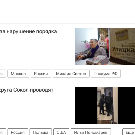
за нарушение порядка
ия
Москва
Россия
Михаил Светов
Госдума РФ
круга Сокол проводят
ия
Россия
Польша
США
Илья Пономарев
Еще