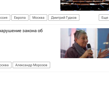
оссия
Европа
Москва
Дмитрий Гудков
Еще
а Европы
Совет Европы
нарушение закона об
ека (ЕСПЧ)
осква
Александр Морозов