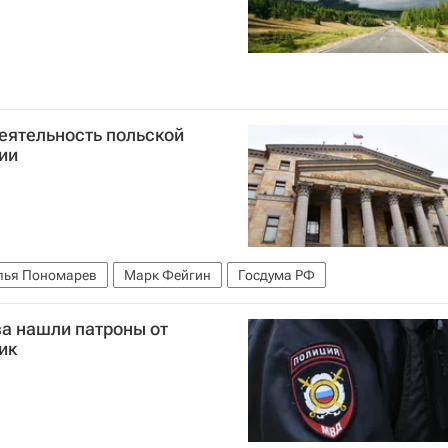
еятельность польской
ии
лья Пономарев
Марк Фейгин
Госдума РФ
ва нашли патроны от
ик