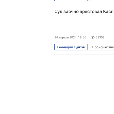
Марк Фейгин
Госдума РФ
Суд заочно арестовал Касп
24 апреля 2024, 18:36
58358
Геннадий Гудков
Происшеств