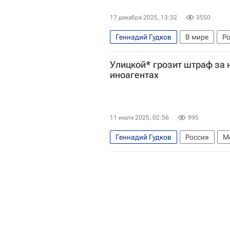
17 декабря 2025, 13:32
3550
Геннадий Гудков
В мире
Р
Парламентская ассамблея Совет
Улицкой* грозит штраф за 
Европейский суд по правам челов
иноагентах
11 июля 2025, 02:56
995
Геннадий Гудков
Россия
М