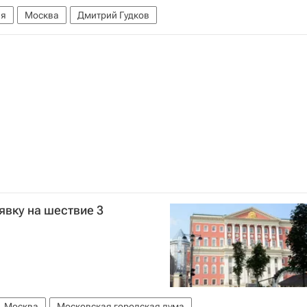
ия
Москва
Дмитрий Гудков
явку на шествие 3
Москва
Московская городская дума