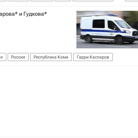
Федеральная служба безопасности РФ (ФСБ России)
арова* и Гудкова*
ия
Россия
Республика Коми
Гарри Каспаров