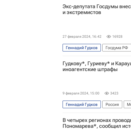
Экс-депутата Госдумы внес
и экстремистов
27 февраля 2024, 16:42
16928
Геннадий Гудков
Госдума РФ
Федеральная служба по финансо
Гудкову*, Гуриеву* и Карау
иноагентские штрафы
9 февраля 2024, 15:00
3423
Геннадий Гудков
Россия
М
Госдума РФ
Происшествия
В четырех регионах провод
Пономарева*, сообщил ис