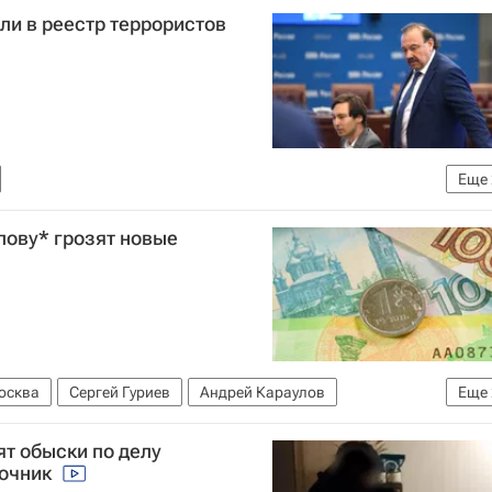
ли в реестр террористов
Еще
вому мониторингу (Росфинмониторинг)
Происшествия
лову* грозят новые
осква
Сергей Гуриев
Андрей Караулов
Еще
ят обыски по делу
точник