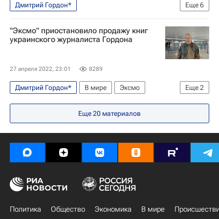
Дмитрий Гордон*
Еще
6
Следственный комитет России (СК РФ)
"Эксмо" приостановило продажу книг
Происшествия
Россия
украинского журналиста Гордона
Александр Бастрыкин
Украина
Ситуация в ДНР и ЛНР
27 апреля 2022, 23:01
8289
Дмитрий Гордон*
В мире
Эксмо
Еще
2
Россия
Еще
20
материалов
Следственный комитет России (СК РФ)
Политика
Общество
Экономика
В мире
Происшеств