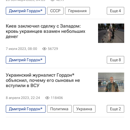
Дмитрий Гордон*
СССР
Германия
Еще
4
Москва
Владимир Рогов
Борис Джонсон
Киев заключил сделку с Западом:
В мире
кровь украинцев взамен небольших
денег
7 июля 2023, 08:00
56729
Дмитрий Гордон*
Еще
8
Специальная военная операция на Украине
Украинский журналист Гордон*
Аналитика
Киев
Украина
Европа
объяснил, почему его сыновья не
вступили в ВСУ
Дмитрий Кулеба
Евросоюз
НАТО
8 апреля 2023, 22:24
118406
Дмитрий Гордон*
Политика
Украина
Еще
2
Вооруженные силы Украины
США