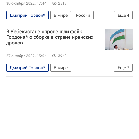
Франция
Германия
30 октября 2022, 17:44
2513
Дмитрий Гордон*
В мире
Россия
Еще
4
Таджикистан
Узбекистан
Иран
В Узбекистане опровергли фейк
Украина
Гордона* о сборке в стране иранских
дронов
27 октября 2022, 15:04
3948
Дмитрий Гордон*
В мире
Еще
7
Джейк Салливан
Мария Захарова
Иран
Узбекистан
Вооруженные силы РФ
МИД Ирана
Россия