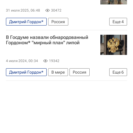
31 июля 2025, 06:48
30472
Дмитрий Гордон*
Россия
Еще
4
Следственный комитет России (СК РФ)
В Госдуме назвали обнародованный
Федеральная служба по финансовому мониторингу (Росфинмониторинг)
Гордоном* "мирный план" липой
Общество
Украина
4 июля 2024, 00:34
19342
Дмитрий Гордон*
В мире
Россия
Еще
6
Украина
Донецкая Народная Республика
Михаил Шеремет
Владимир Путин
Госдума РФ
Специальная военная операция на Украине