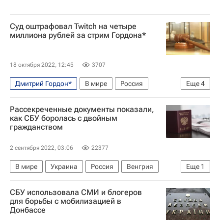
Суд оштрафовал Twitch на четыре
миллиона рублей за стрим Гордона*
18 октября 2022, 12:45
3707
Дмитрий Гордон*
В мире
Россия
Еще
4
Украина
Происшествия
Интернет
Рассекреченные документы показали,
Цензура
как СБУ боролась с двойным
гражданством
2 сентября 2022, 03:06
22377
В мире
Украина
Россия
Венгрия
Еще
1
Служба безопасности Украины
СБУ использовала СМИ и блогеров
для борьбы с мобилизацией в
Донбассе