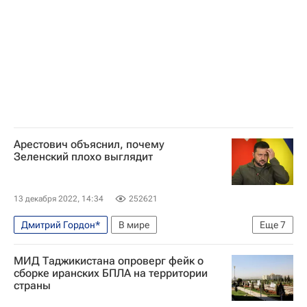
Арестович объяснил, почему
Зеленский плохо выглядит
13 декабря 2022, 14:34
252621
Дмитрий Гордон*
В мире
Еще
7
Владимир Зеленский
Алексей Арестович*
МИД Таджикистана опроверг фейк о
Украина
Россия
сборке иранских БПЛА на территории
страны
Специальная военная операция на Украине