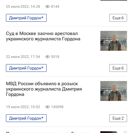
25 июля 2022, 14:28
8144
Дмитрий Гордон*
Еще
6
Специальная военная операция на Украине
Суд в Москве заочно арестовал
Донецкая Народная Республика
украинского журналиста Гордона
Луганская Народная Республика
В мире
Служба безопасности Украины
Украина
22 июля 2022, 17:34
5018
Дмитрий Гордон*
Еще
6
Специальная военная операция на Украине
МВД России объявило в розыск
Россия
Украина
В мире
Москва
украинского журналиста Дмитрия
Гордона
Ситуация в ДНР и ЛНР
19 июля 2022, 10:02
145098
Дмитрий Гордон*
Еще
2
Министерство внутренних дел РФ (МВД России)