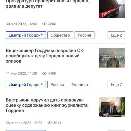
Прокуратура проверит книги Гордона,
Россия
заявила депутат
30 мая 2022, 14:03
3286
Дмитрий Гордон*
Общество
Россия
Еще
2
Генеральная прокуратура РФ
Вице-спикер Госдумы попросил СК
Федеральная служба по финансовому мониторингу (Росфинмониторинг)
приобщить к делу Гордона новый
эпизод
11 мая 2022, 11:38
4400
Дмитрий Гордон*
Россия
Украина
Еще
7
Следственный комитет России (СК РФ)
ЛДПР
Бастрыкин поручил дать правовую
Госдума РФ
Борис Чернышов (депутат)
оценку содержанию книг журналиста
Гордона
Приднестровская Молдавская Республика
Майя Санду
Общество
28 апреля 2022, 12:25
3011