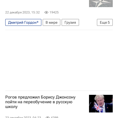
Следственный комитет России (СК РФ)
22 декабря 2023, 15:32
19425
Дмитрий Гордон*
В мире
Грузия
Еще
5
Украина
Европа
Михаил Саакашвили
Дмитрий Песков
НАТО
Рогов предложил Борису Джонсону
пойти на переобучение в русскую
школу
23 сентября 2023, 04:23
4299