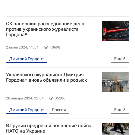
СК завершил расследование дела
против украинского журналиста
Гордона*
2 июня 2024, 11:54
40698
Дмитрий Гордон*
Еще
5
Специальная военная операция на Украине
Украинского журналиста Дмитрия
Россия
Гордона* вновь объявили в розыск
Следственный комитет России (СК РФ)
Происшествия
Украина
28 января 2024, 22:04
35286
Дмитрий Гордон*
Россия
Еще
3
Министерство внутренних дел РФ (МВД России)
В Грузии предрекли появление войск
Происшествия
НАТО на Украине