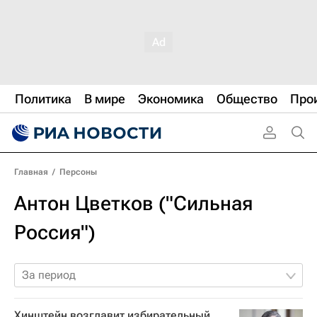
Политика
В мире
Экономика
Общество
Про
Главная
/
Персоны
Антон Цветков ("Сильная
Россия")
За период
Хинштейн возглавит избирательный