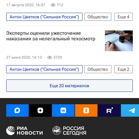
17 августа 2020, 16:07
712
Антон Цветков ("Сильная Россия")
Общество
Еще
4
Москва
Генеральная прокуратура РФ
Эксперты оценили ужесточение
Игорь Краснов
Россия
наказания за нелегальный техосмотр
27 июля 2020, 14:13
3729
Антон Цветков ("Сильная Россия")
Общество
Еще
2
Здоровье - Общество
Сильная Россия
Еще
20
материалов