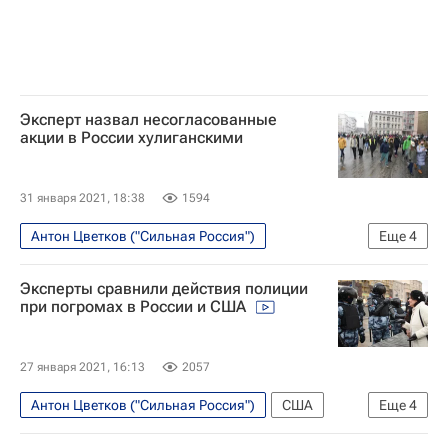
Эксперт назвал несогласованные
акции в России хулиганскими
31 января 2021, 18:38
1594
Антон Цветков ("Сильная Россия")
Еще
4
Происшествия
Эксперты сравнили действия полиции
Министерство внутренних дел РФ (МВД России)
при погромах в России и США
Генеральная прокуратура РФ
Сильная Россия
27 января 2021, 16:13
2057
Антон Цветков ("Сильная Россия")
США
Еще
4
Федеральная служба безопасности РФ (ФСБ России)