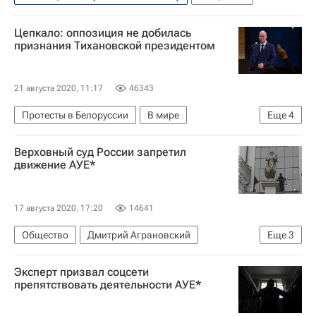
Цепкало: оппозиция не добилась
признания Тихановской президентом
21 августа 2020, 11:17
46343
Протесты в Белоруссии
В мире
Еще
4
Белоруссия
Александр Лукашенко
Верховный суд России запретил
Светлана Тихановская
Валерий Цепкало
движение АУЕ*
17 августа 2020, 17:20
14641
Общество
Дмитрий Аграновский
Еще
3
Верховный суд РФ
Игорь Краснов
Эксперт призвал соцсети
Анна Кузнецова
препятствовать деятельности АУЕ*