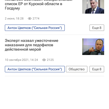
список ЕР от Курской области в
Госдуму
2 июня, 18:28
2774
Антон Цветков ("Сильная Россия")
Еще
8
Выборы в Государственную думу
Политика
Эксперт назвал ужесточение
Курская область
Александр Хинштейн
наказания для педофилов
действенной мерой
Единая Россия
Россия
Василий Пискарев
Госдума РФ
10 сентября 2021, 14:24
2125
Антон Цветков ("Сильная Россия")
Общество
Еще
8
Андрей Турчак
Александр Хинштейн
Госдума РФ
Павел Крашенинников
Совет Федерации РФ
Здоровье - Общество
Сильная Россия
Убийство девочки в Тюмени