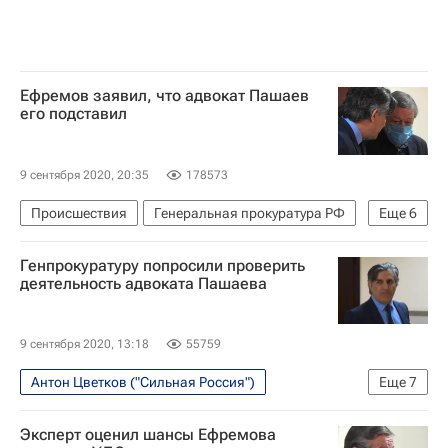
Ефремов заявил, что адвокат Пашаев
его подставил
9 сентября 2020, 20:35
178573
Происшествия
Генеральная прокуратура РФ
Еще
6
Михаил Ефремов
Россия
Сильная Россия
Генпрокуратуру попросили проверить
ДТП с участием Михаила Ефремова
деятельность адвоката Пашаева
Сергей Захаров (погибший в ДТП с участием Ефремова)
Эльман Пашаев
9 сентября 2020, 13:18
55759
Антон Цветков ("Сильная Россия")
Еще
7
Происшествия
Москва
Эксперт оценил шансы Ефремова
Генеральная прокуратура РФ