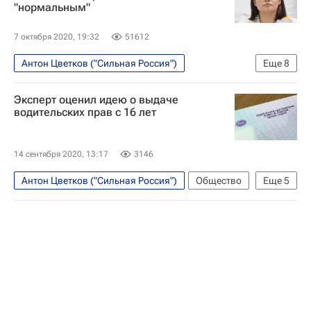
"нормальным"
Светлана Тихановская
7 октября 2020, 19:32
51612
Антон Цветков ("Сильная Россия")
Еще
8
Протесты в Белоруссии
В мире
Литва
Эксперт оценил идею о выдаче
Белоруссия
Генеральная прокуратура РФ
водительских прав с 16 лет
Александр Лукашенко
Сильная Россия
Светлана Тихановская
14 сентября 2020, 13:17
3146
Антон Цветков ("Сильная Россия")
Общество
Еще
5
Госдума РФ
Авто
Михаил Черников
Василий Власов
Сильная Россия