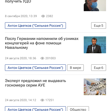
получить УДО
Михаил Ефремов
ОНК
Сильная Россия
Эльман Пашаев
8 сентября 2020, 13:39
2382
Антон Цветков ("Сильная Россия")
Еще
5
Происшествия
Москва
Михаил Ефремов
Послу Германии напомнили об узниках
ДТП с участием Михаила Ефремова
концлагерей на фоне помощи
Навальному
Сергей Захаров (погибший в ДТП с участием Ефремова)
24 августа 2020, 18:36
201003
Антон Цветков ("Сильная Россия")
В мире
Еще
6
Германия
Ангела Меркель
Эксперт предложил не выдавать
Алексей Навальный*
Геза Андреас фон Гайр
госномера серии АУЕ
Сильная Россия
Госпитализация Алексея Навального
24 августа 2020, 14:12
17251
Антон Цветков ("Сильная Россия")
Общество