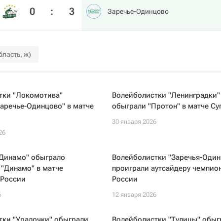
0
:
3
Заречье-Одинцово
ласть, ж)
тки "Локомотива"
Волейболистки "Ленинградки"
аречье-Одинцово" в матче
обыграли "Протон" в матче Су
30 января 2026
26
"Динамо" обыграло
Волейболистки "Заречья-Один
"Динамо" в матче
проиграли аутсайдеру чемпио
 России
России
6
12 января 2026
тки "Уралочки" обыграли
Волейболистки "Тулицы" обыг