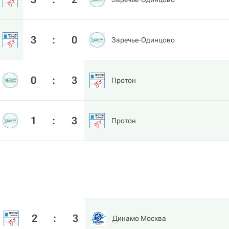
3
:
0
Заречье-Одинцово
0
:
3
Протон
1
:
3
Протон
2
:
3
Динамо Москва