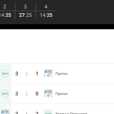
2
3
4
14
:
25
27
:
25
14
:
25
3
:
1
Протон
3
:
0
Протон
3
:
2
Заречье-Одинцово