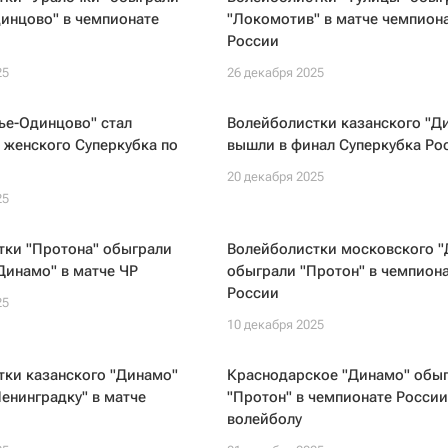
инцово" в чемпионате
"Локомотив" в матче чемпион
России
25
26 декабря 2025
ье-Одинцово" стал
Волейболистки казанского "Д
 женского Суперкубка по
вышли в финал Суперкубка Ро
20 декабря 2025
25
тки "Протона" обыграли
Волейболистки московского 
Динамо" в матче ЧР
обыграли "Протон" в чемпион
России
25
10 декабря 2025
тки казанского "Динамо"
Краснодарское "Динамо" обы
енинградку" в матче
"Протон" в чемпионате России
волейболу