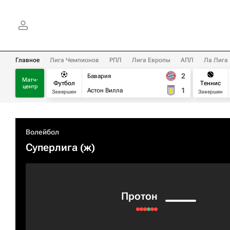
Главное
Лига Чемпионов
РПЛ
Лига Европы
АПЛ
Ла Лига
2
Бавария
Матч-
Футбол
Теннис
центр
1
Астон Вилла
Завершен
Завершен
Волейбол
Суперлига (ж)
Протон