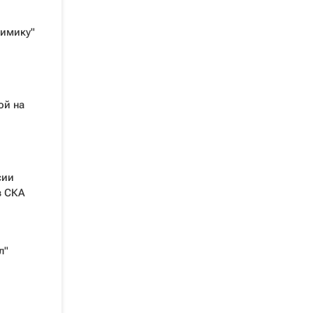
химику"
ой на
сии
в СКА
л"