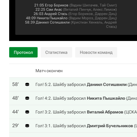
21:05
Егор Бориков
(
Вадим Шипачев
,
Тай Смит
)
22:25
Сам Анас
(
Виталий Пинчук
,
Алекс Лимож
)
26:03
Андрей Стась
(
Егор Бориков
,
Даррен Диц
)
48:09
Никита Пышкайло
(
Вадим Мороз
,
Даррен Диц
)
58:39
Даниил Сотишвили
(
Кристиан Хенкель
,
Андрей
Стась
)
Протокол
Статистика
Новости команд
Матч окончен
58‎’‎
Гол! 5:2. Шайбу забросил
Даниил Сотишвили
(
Дин
48‎’‎
Гол! 4:2. Шайбу забросил
Никита Пышкайло
(
Дин
44‎’‎
Гол! 3:2. Шайбу забросил
Виталий Абрамов
(
ЦСКА
29‎’‎
Гол! 3:1. Шайбу забросил
Дмитрий Бучельников
(