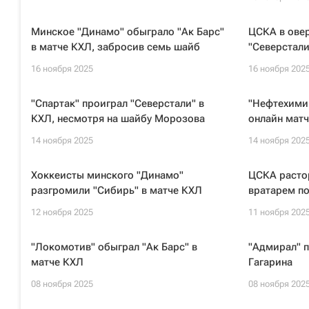
Минское "Динамо" обыграло "Ак Барс"
ЦСКА в ове
в матче КХЛ, забросив семь шайб
"Северстали
16 ноября 2025
16 ноября 202
"Спартак" проиграл "Северстали" в
"Нефтехими
КХЛ, несмотря на шайбу Морозова
онлайн матч
14 ноября 2025
14 ноября 202
Хоккеисты минского "Динамо"
ЦСКА растор
разгромили "Сибирь" в матче КХЛ
вратарем по
12 ноября 2025
11 ноября 202
"Локомотив" обыграл "Ак Барс" в
"Адмирал" 
матче КХЛ
Гагарина
08 ноября 2025
08 ноября 202