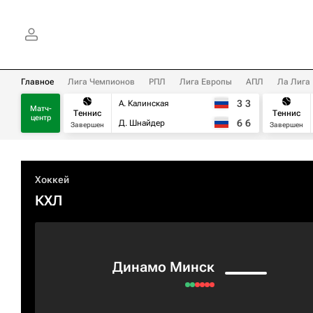
Главное
Лига Чемпионов
РПЛ
Лига Европы
АПЛ
Ла Лига
3
3
А. Калинская
Матч-
Теннис
Теннис
центр
6
6
Д. Шнайдер
Завершен
Завершен
Хоккей
КХЛ
Динамо Минск