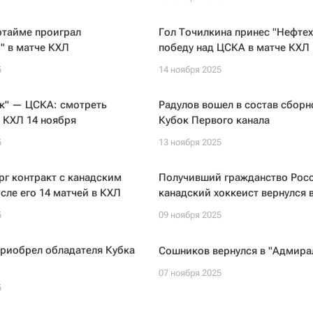
ртайме проиграл
Гол Точилкина принес "Нефте
" в матче КХЛ
победу над ЦСКА в матче КХЛ
5
14 ноября 2025
к" — ЦСКА: смотреть
Радулов вошел в состав сборн
 КХЛ 14 ноября
Кубок Первого канала
5
13 ноября 2025
г контракт с канадским
Получивший гражданство Рос
сле его 14 матчей в КХЛ
канадский хоккеист вернулся 
5
09 ноября 2025
приобрел обладателя Кубка
Сошников вернулся в "Адмира
07 ноября 2025
5