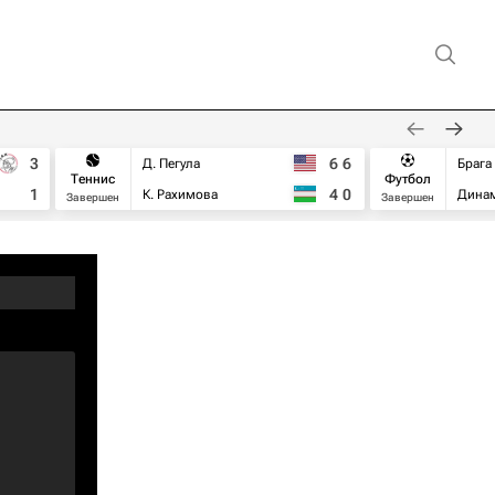
3
6
6
Д. Пегула
Брага
Теннис
Футбол
1
4
0
К. Рахимова
Дина
Завершен
Завершен