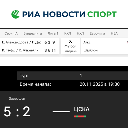
Серия А
Бундеслига
Лига 1
КХЛ
НХЛ
Евролига
НБА
6
3
9
Е. Александрова
Г. Дабровски
Аякс
Футбол
3
6
11
К. Гауфф
К. Макнейли
Шелбурн
Завершен
Тур:
1
Время начала:
20.11.2025 в 19:30
Завершен
5
:
2
ЦСКА