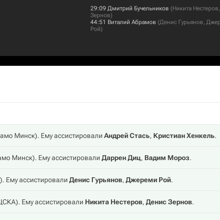
29:09
Дмитрий Бучельников
(
Никита Нестеров
Зернов
)
44:51
Виталий Абрамов
(
Денис Гурьянов
,
Дже
Рой
)
амо Минск
). Ему ассистировали
Андрей Стась
,
Кристиан Хенкель
.
амо Минск
). Ему ассистировали
Даррен Диц
,
Вадим Мороз
.
). Ему ассистировали
Денис Гурьянов
,
Джереми Рой
.
ЦСКА
). Ему ассистировали
Никита Нестеров
,
Денис Зернов
.