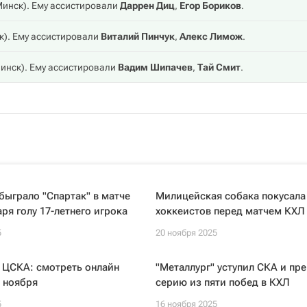
Минск
). Ему ассистировали
Даррен Диц
,
Егор Бориков
.
к
). Ему ассистировали
Виталий Пинчук
,
Алекс Лимож
.
инск
). Ему ассистировали
Вадим Шипачев
,
Тай Смит
.
быграло "Спартак" в матче
Милицейская собака покусала
ря голу 17-летнего игрока
хоккеистов перед матчем КХЛ
5
20 ноября 2025
 ЦСКА: смотреть онлайн
"Металлург" уступил СКА и пр
 ноября
серию из пяти побед в КХЛ
5
16 ноября 2025