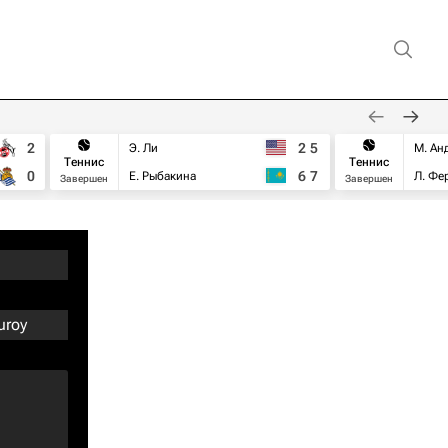
2
2
5
Э. Ли
М. Ан
Теннис
Теннис
0
6
7
Е. Рыбакина
Л. Фе
Завершен
Завершен
uroy