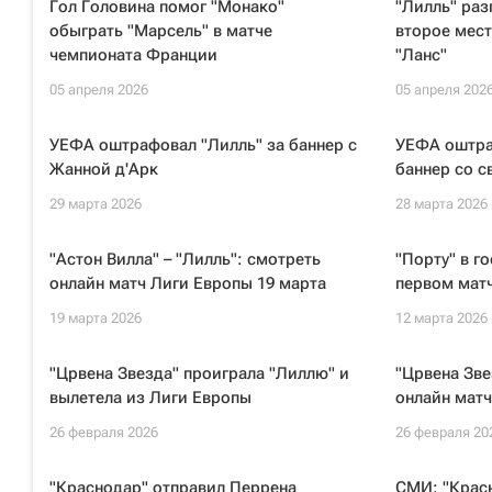
Гол Головина помог "Монако"
"Лилль" ра
обыграть "Марсель" в матче
второе мес
чемпионата Франции
"Ланс"
05 апреля 2026
05 апреля 202
УЕФА оштрафовал "Лилль" за баннер с
УЕФА оштра
Жанной д'Арк
баннер со 
29 марта 2026
28 марта 2026
"Астон Вилла" – "Лилль": смотреть
"Порту" в г
онлайн матч Лиги Европы 19 марта
первом матч
19 марта 2026
12 марта 2026
"Црвена Звезда" проиграла "Лиллю" и
"Црвена Зве
вылетела из Лиги Европы
онлайн матч
26 февраля 2026
26 февраля 20
"Краснодар" отправил Перрена
СМИ: "Красн