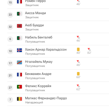
Ромен Перро
15
46‎’‎
Защитник
Аисса Манди
23
Защитник
Аюб Буадди
32
Защитник
Набиль Бенталеб
6
46‎’‎
Полузащитник
Хакон Арнар Харальдссон
10
40‎’‎
82‎’‎
Полузащитник
Нгалайель Мукау
17
46‎’‎
Полузащитник
Бенжамен Андре
21
60‎’‎
Полузащитник
Феликс Коррейя
27
62‎’‎
Полузащитник
Матиас Фернандес-Пардо
7
Нападающий