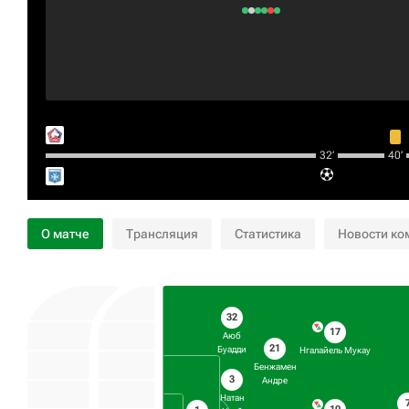
32‎’‎
40‎’‎
О матче
Трансляция
Статистика
Новости ко
32
17
Аюб
21
Буадди
Нгалайель Мукау
Бенжамен
3
Андре
Натан