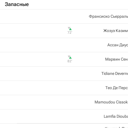
Запасные
Франсиско Сьерраль
Жозуэ Казим
72‎’‎
Ассан Диу
Марвин Сен
82‎’‎
Tidiane Devern
Тео Де Пер
Mamoudou Cissok
Lamfia Dioub