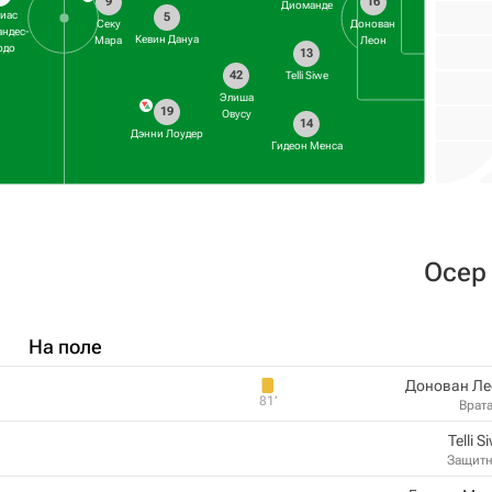
9
16
Диоманде
иас
5
Секу
Донован
ндес-
Кевин Дануа
Мара
Леон
рдо
13
42
Telli Siwe
Элиша
19
Овусу
14
Дэнни Лоудер
Гидеон Менса
Осер
На поле
Донован Ле
81‎’‎
Врат
Telli S
Защит