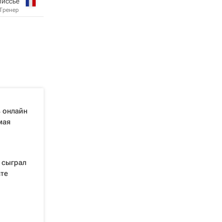
лиссье
Тренер
 онлайн
мая
 сыграл
те