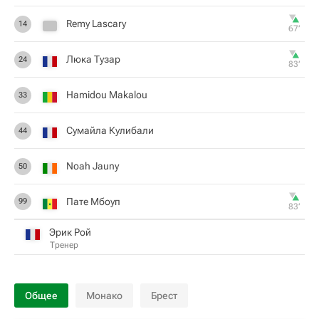
Remy Lascary
14
67‎’‎
Люка Тузар
24
83‎’‎
Hamidou Makalou
33
Сумайла Кулибали
44
Noah Jauny
50
Пате Мбоуп
99
83‎’‎
Эрик Рой
Тренер
Общее
Монако
Брест