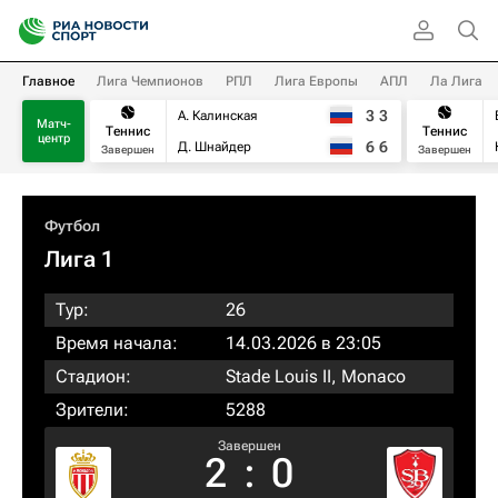
Главное
Лига Чемпионов
РПЛ
Лига Европы
АПЛ
Ла Лига
3
3
А. Калинская
Матч-
Теннис
Теннис
центр
6
6
Д. Шнайдер
Завершен
Завершен
Футбол
Лига 1
Тур:
26
Время начала:
14.03.2026 в 23:05
Стадион:
Stade Louis II, Monaco
Зрители:
5288
Завершен
2
:
0