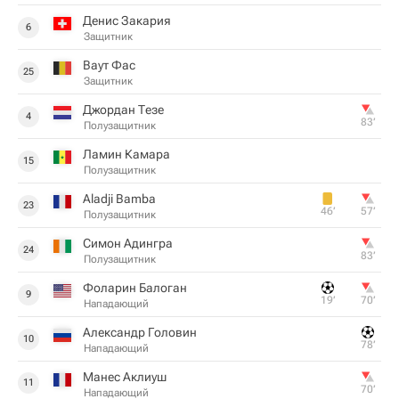
Денис Закария
6
Защитник
Ваут Фас
25
Защитник
Джордан Тезе
4
83‎’‎
Полузащитник
Ламин Камара
15
Полузащитник
Aladji Bamba
23
46‎’‎
57‎’‎
Полузащитник
Симон Адингра
24
83‎’‎
Полузащитник
Фоларин Балоган
9
19‎’‎
70‎’‎
Нападающий
Александр Головин
10
78‎’‎
Нападающий
Манес Аклиуш
11
70‎’‎
Нападающий