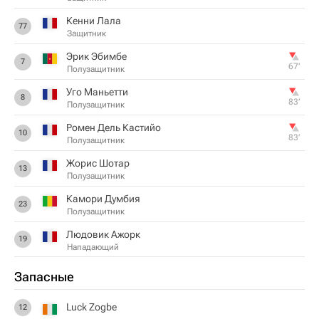
Кенни Лала
77
Защитник
Эрик Эбимбе
7
67‎’‎
Полузащитник
Уго Маньетти
8
83‎’‎
Полузащитник
Ромен Дель Кастийо
10
83‎’‎
Полузащитник
Жорис Шотар
13
Полузащитник
Камори Думбия
23
Полузащитник
Людовик Ажорк
19
Нападающий
Запасные
Luck Zogbe
12