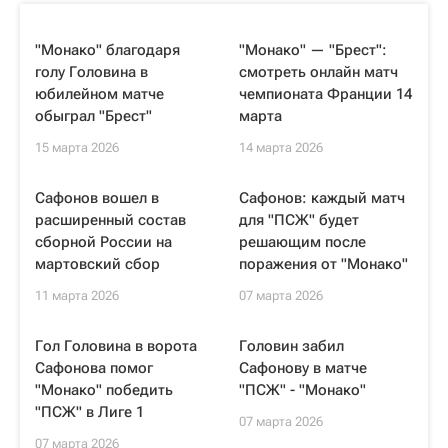
"Монако" благодаря
"Монако" — "Брест":
голу Головина в
смотреть онлайн матч
юбилейном матче
чемпионата Франции 14
обыграл "Брест"
марта
15 марта 2026
14 марта 2026
Сафонов вошел в
Сафонов: каждый матч
расширенный состав
для "ПСЖ" будет
сборной России на
решающим после
мартовский сбор
поражения от "Монако"
11 марта 2026
07 марта 2026
Гол Головина в ворота
Головин забил
Сафонова помог
Сафонову в матче
"Монако" победить
"ПСЖ" - "Монако"
"ПСЖ" в Лиге 1
07 марта 2026
07 марта 2026