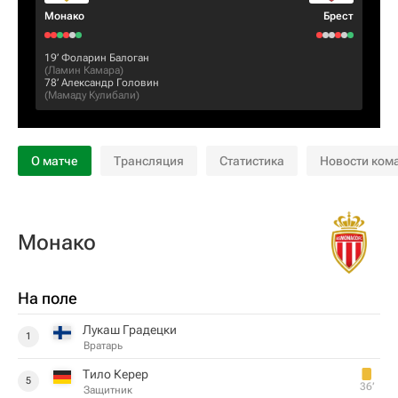
Монако
Брест
19‎’‎
Фоларин Балоган
(
Ламин Камара
)
78‎’‎
Александр Головин
(
Мамаду Кулибали
)
О матче
Трансляция
Статистика
Новости ком
Монако
На поле
Лукаш Градецки
1
Вратарь
Тило Керер
5
36‎’‎
Защитник