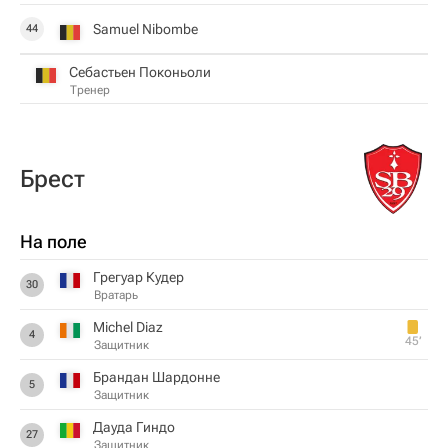
Samuel Nibombe
44
Себастьен Поконьоли
Тренер
Брест
На поле
Грегуар Кудер
30
Вратарь
Michel Diaz
4
45‎’‎
Защитник
Брандан Шардонне
5
Защитник
Дауда Гиндо
27
Защитник