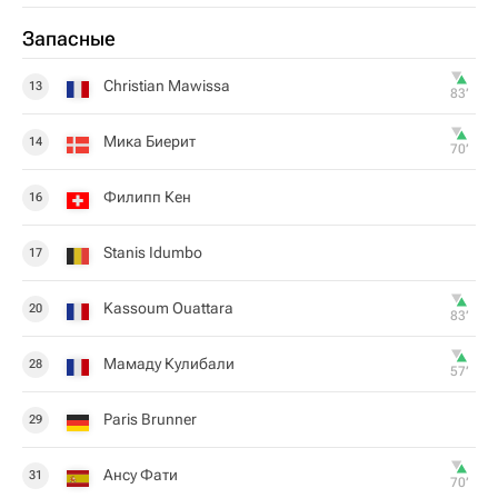
Запасные
Christian Mawissa
13
83‎’‎
Мика Биерит
14
70‎’‎
Филипп Кен
16
Stanis Idumbo
17
Kassoum Ouattara
20
83‎’‎
Мамаду Кулибали
28
57‎’‎
Paris Brunner
29
Ансу Фати
31
70‎’‎