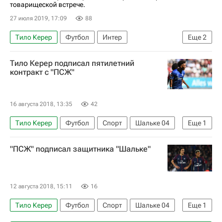
товарищеской встрече.
27 июля 2019, 17:09
88
Тило Керер
Футбол
Интер
Еще
2
Пари Сен-Жермен (ПСЖ)
Самуэле Лонго
Тило Керер подписал пятилетний
контракт с "ПСЖ"
16 августа 2018, 13:35
42
Тило Керер
Футбол
Спорт
Шальке 04
Еще
1
Пари Сен-Жермен (ПСЖ)
"ПСЖ" подписал защитника "Шальке"
12 августа 2018, 15:11
16
Тило Керер
Футбол
Спорт
Шальке 04
Еще
1
Пари Сен-Жермен (ПСЖ)