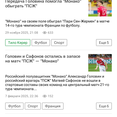
Передача Головина помогла "Монако"
обыграть "ПСЖ"
"Монако" на своем поле обыграл "Пари Сен-Жермен" в матче
14-го тура чемпионата Франции по футболу.
29 ноября 2025, 21:08
633
Тило Керер
Футбол
Спорт
Еще
5
Чемпионат Франции по футболу (Лига 1)
Головин и Сафонов остались в запасе
Александр Головин
Такуми Минамино
на матч "ПСЖ" — "Монако"
Монако
Пари Сен-Жермен (ПСЖ)
Российский полузащитник "Монако" Александр Головин и
российский вратарь "ПСЖ" Матвей Сафонов не вошли в
стартовые составы своих команд на центральный матч 21-го
тура чемпионата...
7 февраля 2025, 22:36
152
Футбол
Спорт
Франция
Еще
6
Александр Головин
Матвей Сафонов