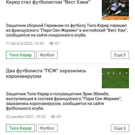
Керер стал футболистом "Вест Хэма"
Защитник сборной Германии по футболу Тило Керер перешел
из французского "Пари Сен-Жермен" в английский "Вест Хэм",
сообщается на сайте лондонского клуба.
17 августа 2022, 15:43
67
Тило Керер
Футбол
Еще
3
Пари Сен-Жермен (ПСЖ)
Вест Хэм Юнайтед
Два футболиста "ПСЖ" заразились
Трансферы
коронавирусом
Защитник Тило Керер и полузащитник Эрик Эбимбе,
выступающие в составе французского "Пари Сен-Жермен",
заразились коронавирусом, сообщается на сайте
футбольного клуба.
22 декабря 2021, 19:32
63
Тило Керер
Футбол
Еще
3