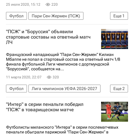
25 июля 2020, 15:12
220
Футбол
Пари Сен-Жермен (ПСЖ)
Еще
1
Килиан Мбаппе
"ПСЖ" и "Боруссия" объявили
стартовые составы на ответный матч
ЛЧ
Французский нападающий "Пари Сен-Жермен" Килиан
Мбаппе не попал в стартовый состав на ответный матч 1/8
финала футбольной Лиги чемпионов с дортмундской
"Боруссией", сообщается на...
11 марта 2020, 22:07
320
Футбол
Лига чемпионов УЕФА 2026-2027
Еще
2
Пари Сен-Жермен (ПСЖ)
"Интер" в серии пенальти победил
Боруссия (Дортмунд)
"ПСЖ" в товарищеском матче
Футболисты миланского "Интера" в серии послематчевых
пенальти обыграли парижский "Пари Сен-Жермен" в