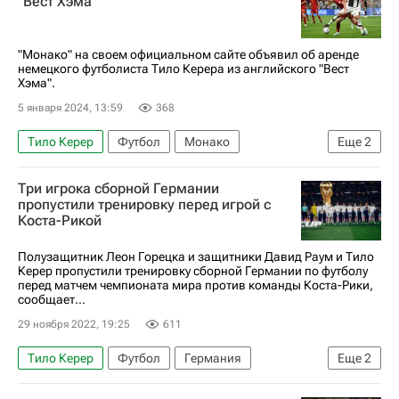
"Вест Хэма"
Серия А 2026-2027 (Чемпионат Италии по футболу)
"Монако" на своем официальном сайте объявил об аренде
немецкого футболиста Тило Керера из английского "Вест
Хэма".
5 января 2024, 13:59
368
Тило Керер
Футбол
Монако
Еще
2
Шальке 04
Вест Хэм Юнайтед
Три игрока сборной Германии
пропустили тренировку перед игрой с
Коста-Рикой
Полузащитник Леон Горецка и защитники Давид Раум и Тило
Керер пропустили тренировку сборной Германии по футболу
перед матчем чемпионата мира против команды Коста-Рики,
сообщает...
29 ноября 2022, 19:25
611
Тило Керер
Футбол
Германия
Еще
2
ЧМ по футболу 2026
Леон Горецка