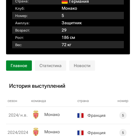
Германия
Страна:
Монако
Клуб:
5
Номер:
Защитник
Амплуа:
29
Возраст:
186 см
Рост:
72 кг
Вес:
Главное
Статистика
Новости
История выступлений
сезон
команда
страна
номер
Монако
2024/ н.в.
Франция
5
Монако
2024/2024
Франция
5