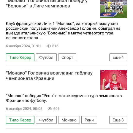
"Монако" Головина вырвал победу у
Чемпионат Франции по футболу (Лига 1)
"Болоньи" в Лиге чемпионов
Клуб французской Лиги 1 "Монако", за который выступает
российский полузащитник Александр Головин, обыграл на
выезде итальянскую "Болонью" в матче четвертого тура
основного этапа...
6 ноября 2024, 01:01
816
Тило Керер
Футбол
Спорт
Еще
4
Александр Головин
Монако
Болонья
"Монако" Головина возглавил таблицу
Лига чемпионов УЕФА 2026-2027
чемпионата Франции
"Монако" победил "Ренн" в матче седьмого тура чемпионата
Франции по футболу.
6 октября 2024, 00:05
606
Тило Керер
Футбол
Монако
Ренн
Еще
3
Александр Головин