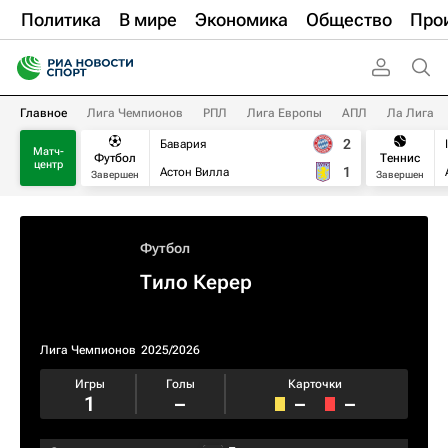
Политика
В мире
Экономика
Общество
Про
Главное
Лига Чемпионов
РПЛ
Лига Европы
АПЛ
Ла Лига
2
Бавария
Матч-
Футбол
Теннис
центр
1
Астон Вилла
Завершен
Завершен
Футбол
Тило Керер
Лига Чемпионов
2025/2026
Игры
Голы
Карточки
1
–
–
–