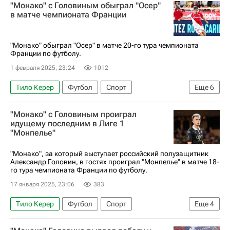
"Монако" с Головиным обыграл "Осер"
Джанлуиджи Доннарумма
Монако
Мика
в матче чемпионата Франции
Чемпионат Франции по футболу (Лига 1)
"Монако" обыграл "Осер" в матче 20-го тура чемпионата
Франции по футболу.
1 февраля 2025, 23:24
1012
Тило Керер
Футбол
Спорт
Еще
6
Синали Диоманде
Александр Головин
"Монако" с Головиным проиграл
Осер
Монако
Мика
идущему последним в Лиге 1
"Монпелье"
Чемпионат Франции по футболу (Лига 1)
"Монако", за который выступает российский полузащитник
Александр Головин, в гостях проиграл "Монпелье" в матче 18-
го тура чемпионата Франции по футболу.
17 января 2025, 23:06
383
Тило Керер
Футбол
Спорт
Еще
4
Александр Головин
Монпелье
Тулуза