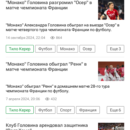
"Монако" Головина разгромил "Осер" в
Чемпионат Франции по футболу (Лига 1)
матче чемпионата Франции
Спорт
"Монако" Александра Головина обыграл на выезде "Осер" в
матче четвертого тура чемпионата Франции по футболу.
14 сентября 2024, 22:04
864
Тило Керер
Футбол
Монако
Осер
Еще
3
Гавр
Александр Головин
"Монако" Головина обыграл "Ренн" в
Чемпионат Франции по футболу (Лига 1)
матче чемпионата Франции
"Монако" обыграл "Ренн" в домашнем матче 28-го тура
чемпионата Франции по футболу.
7 апреля 2024, 20:06
432
Тило Керер
Футбол
Спорт
Франция
Еще
6
Александр Головин
Мартен Терье
Клуб Головина арендовал защитника
Монако
Ренн
Тулуза