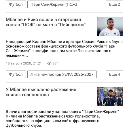
Футбол
Пари Сен-Жермен (ПСЖ)
Еще
2
Хуан Бернат
Марко Верратти
Мбаппе и Рико вошли в стартовый
состав "ПСЖ" на матч с "Лейпцигом"
Нападающий Килиан Мбаппе и вратарь Серхио Рико выйдут в
основном составе французского футбольного клуба "Пари
Сен-Жермен" в полуфинальном матче Лиги чемпионов с
немецким...
18 августа 2020, 21:21
874
Футбол
Лига чемпионов УЕФА 2026-2027
Еще
4
Пари Сен-Жермен (ПСЖ)
РБ Лейпциг
У Мбаппе выявлено растяжение
Килиан Мбаппе
Серхио Рико
связок голеностопа
Врачи диагностировали у нападающего "Пари Сен-Жермен"
Килиана Мбаппе растяжение связок голеностопа,
сообщается на официальном сайте французского
футбольного клуба.