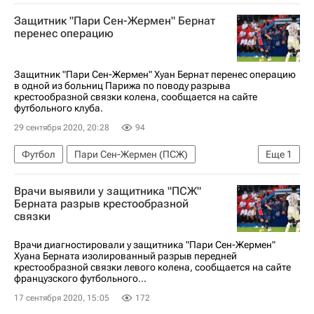
Пари Сен-Жермен (ПСЖ)
Защитник "Пари Сен-Жермен" Бернат
Спорт в условиях пандемии коронавируса
перенес операцию
Эрик Эбимбе
Защитник "Пари Сен-Жермен" Хуан Бернат перенес операцию
в одной из больниц Парижа по поводу разрыва
крестообразной связки колена, сообщается на сайте
футбольного клуба.
29 сентября 2020, 20:28
94
Футбол
Пари Сен-Жермен (ПСЖ)
Еще
1
Хуан Бернат
Врачи выявили у защитника "ПСЖ"
Берната разрыв крестообразной
связки
Врачи диагностировали у защитника "Пари Сен-Жермен"
Хуана Берната изолированный разрыв передней
крестообразной связки левого колена, сообщается на сайте
французского футбольного...
17 сентября 2020, 15:05
172