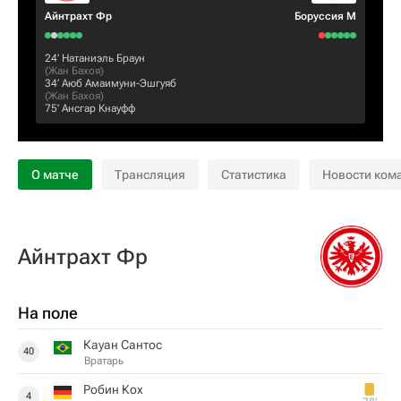
Айнтрахт Фр
Боруссия М
24‎’‎
Натаниэль Браун
(
Жан Бахоя
)
34‎’‎
Аюб Амаимуни-Эшгуяб
(
Жан Бахоя
)
75‎’‎
Ансгар Кнауфф
О матче
Трансляция
Статистика
Новости ком
Айнтрахт Фр
На поле
Кауан Сантос
40
Вратарь
Робин Кох
4