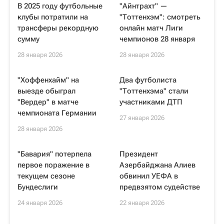
В 2025 году футбольные
"Айнтрахт" —
клубы потратили на
"Тоттенхэм": смотреть
трансферы рекордную
онлайн матч Лиги
сумму
чемпионов 28 января
28 января 2026
28 января 2026
"Хоффенхайм" на
Два футболиста
выезде обыграл
"Тоттенхэма" стали
"Вердер" в матче
участниками ДТП
чемпионата Германии
27 января 2026
28 января 2026
"Бавария" потерпела
Президент
первое поражение в
Азербайджана Алиев
текущем сезоне
обвинил УЕФА в
Бундеслиги
предвзятом судействе
24 января 2026
22 января 2026