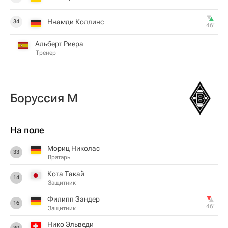
Ннамди Коллинс
34
46‎’‎
Альберт Риера
Тренер
Боруссия М
На поле
Мориц Николас
33
Вратарь
Кота Такай
14
Защитник
Филипп Зандер
16
46‎’‎
Защитник
Нико Эльведи