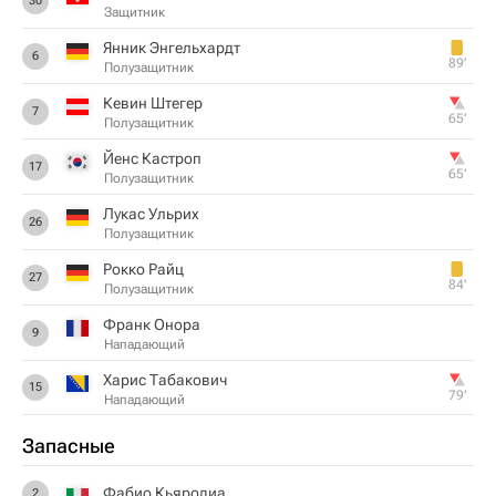
30
Защитник
Янник Энгельхардт
6
89‎’‎
Полузащитник
Кевин Штегер
7
65‎’‎
Полузащитник
Йенс Кастроп
17
65‎’‎
Полузащитник
Лукас Ульрих
26
Полузащитник
Рокко Райц
27
84‎’‎
Полузащитник
Франк Онора
9
Нападающий
Харис Табакович
15
79‎’‎
Нападающий
Запасные
Фабио Кьяродиа
2