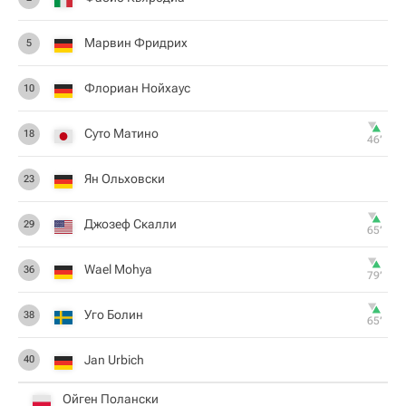
Марвин Фридрих
5
Флориан Нойхаус
10
Суто Матино
18
46‎’‎
Ян Ольховски
23
Джозеф Скалли
29
65‎’‎
Wael Mohya
36
79‎’‎
Уго Болин
38
65‎’‎
Jan Urbich
40
Ойген Полански