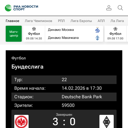
Главное
Лига Чемпионов
РПЛ
Лига Европы
АПЛ
Ла Лига
Динамо Москва
Матч-
Футбол
Футбол
центр
Динамо Махачкала
09.08 14:30
09.08 17:00
Футбол
Бундеслига
Тур:
22
Время начала:
14.02.2026 в 17:30
Стадион:
Deutsche Bank Park
Зрители:
59500
Завершен
3
:
0