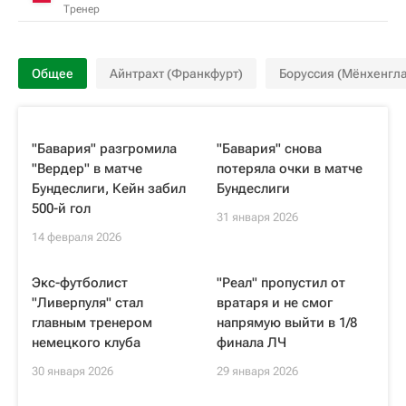
Тренер
Общее
Айнтрахт (Франкфурт)
Боруссия (Мёнхенгл
"Бавария" разгромила
"Бавария" снова
"Вердер" в матче
потеряла очки в матче
Бундеслиги, Кейн забил
Бундеслиги
500-й гол
31 января 2026
14 февраля 2026
Экс-футболист
"Реал" пропустил от
"Ливерпуля" стал
вратаря и не смог
главным тренером
напрямую выйти в 1/8
немецкого клуба
финала ЛЧ
30 января 2026
29 января 2026