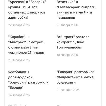
"Арсенал" и "Бавария"
"Атлетико" и
крушат ЛЧ. А вот
"Галатасарай" сыграли
остальных фаворитов
вничью в матче Лиги
ждет рубка!
чемпионов
22 января 2026
21 января 2026
"Карабах" —
"Айнтрахт" расторг
"Айнтрахт": смотреть
контракт с Дино
онлайн матч Лиги
Топпмеллером
чемпионов 21 января
18 января 2026
21 января 2026
Футболисты
"Бавария" разгромила
дортмундской
"Хайденхайм" в матче
"Боруссии" разгромили
Бундеслиги
"Вердер"
21 декабря 2025
14 января 2026