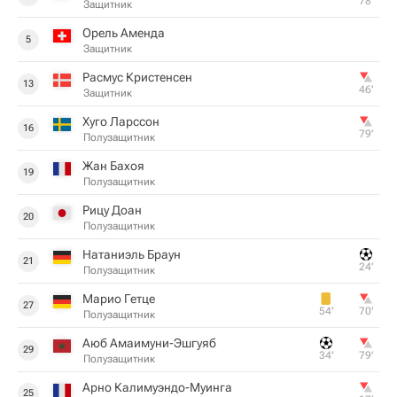
78‎’‎
Защитник
Орель Аменда
5
Защитник
Расмус Кристенсен
13
46‎’‎
Защитник
Хуго Ларссон
16
79‎’‎
Полузащитник
Жан Бахоя
19
Полузащитник
Рицу Доан
20
Полузащитник
Натаниэль Браун
21
24‎’‎
Полузащитник
Марио Гетце
27
54‎’‎
70‎’‎
Полузащитник
Аюб Амаимуни-Эшгуяб
29
34‎’‎
79‎’‎
Полузащитник
Арно Калимуэндо-Муинга
25