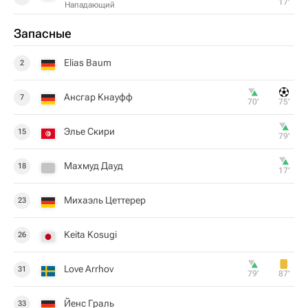
17‎’‎
Нападающий
Запасные
Elias Baum
2
Ансгар Кнауфф
7
70‎’‎
75‎’‎
Элье Скири
15
79‎’‎
Махмуд Дауд
18
17‎’‎
Михаэль Цеттерер
23
Keita Kosugi
26
Love Arrhov
31
79‎’‎
87‎’‎
Йенс Граль
33