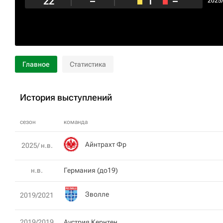
22
–
1
–
2025
Главное
Статистика
История выступлений
сезон
команда
Айнтрахт Фр
2025/ н.в.
н.в.
Германия (до19)
Зволле
2019/2021
2019/2019
Аустрия Кернтен