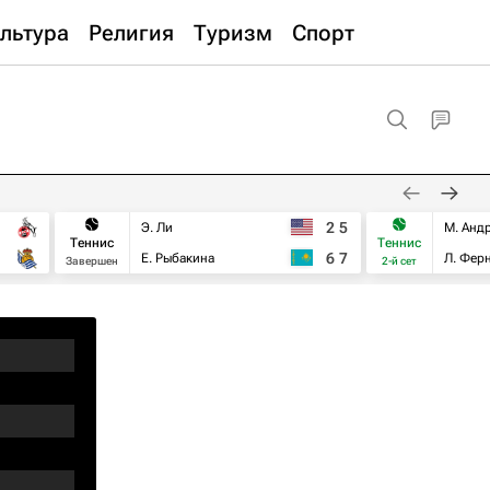
льтура
Религия
Туризм
Спорт
2
5
Э. Ли
М. Анд
Теннис
Теннис
6
7
Е. Рыбакина
Л. Фер
Завершен
2-й сет