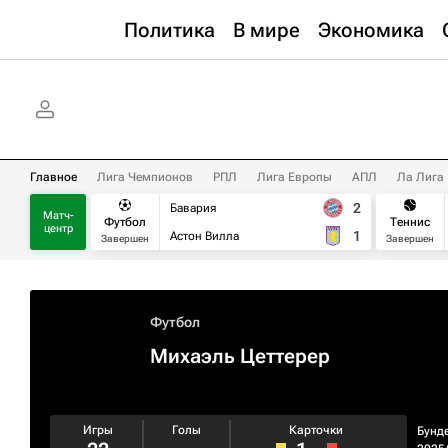
Политика
В мире
Экономика
Главное
Лига Чемпионов
РПЛ
Лига Европы
АПЛ
Ла Лига
2
Бавария
Матч-
Футбол
Теннис
центр
1
Астон Вилла
Завершен
Завершен
Футбол
Михаэль Цеттерер
Игры
Голы
Карточки
Бунд