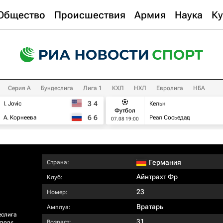
Общество
Происшествия
Армия
Наука
Ку
Серия А
Бундеслига
Лига 1
КХЛ
НХЛ
Евролига
НБА
3
4
I. Jovic
Кельн
Футбол
6
6
А. Корнеева
Реал Сосьедад
07.08 19:00
Германия
Страна:
Айнтрахт Фр
Клуб:
23
Номер:
Вратарь
Амплуа:
еслига
31
Возраст: