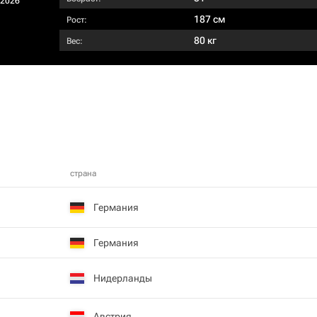
/2026
187 см
Рост:
80 кг
Вес:
страна
Германия
Германия
Нидерланды
Австрия