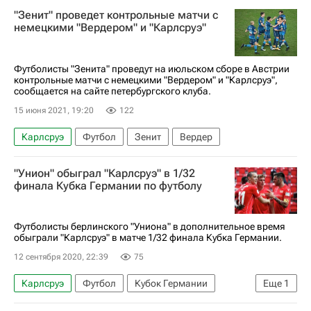
Артём Дзюба
"Зенит" проведет контрольные матчи с
немецкими "Вердером" и "Карлсруэ"
Футболисты "Зенита" проведут на июльском сборе в Австрии
контрольные матчи с немецкими "Вердером" и "Карлсруэ",
сообщается на сайте петербургского клуба.
15 июня 2021, 19:20
122
Карлсруэ
Футбол
Зенит
Вердер
"Унион" обыграл "Карлсруэ" в 1/32
финала Кубка Германии по футболу
Футболисты берлинского "Униона" в дополнительное время
обыграли "Карлсруэ" в матче 1/32 финала Кубка Германии.
12 сентября 2020, 22:39
75
Карлсруэ
Футбол
Кубок Германии
Еще
1
Унион (Берлин)