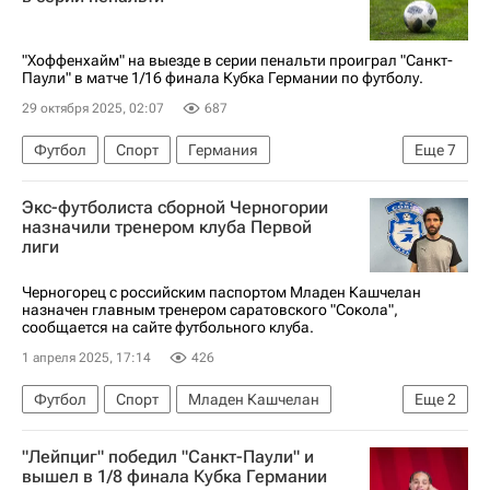
"Хоффенхайм" на выезде в серии пенальти проиграл "Санкт-
Паули" в матче 1/16 финала Кубка Германии по футболу.
29 октября 2025, 02:07
687
Футбол
Спорт
Германия
Еще
7
Гамбург (город)
Андрей Крамарич
Экс-футболиста сборной Черногории
Хоффенхайм
Бундеслига
Санкт-Паули
назначили тренером клуба Первой
лиги
Аугсбург
Гриша Премель
Черногорец с российским паспортом Младен Кашчелан
назначен главным тренером саратовского "Сокола",
сообщается на сайте футбольного клуба.
1 апреля 2025, 17:14
426
Футбол
Спорт
Младен Кашчелан
Еще
2
Сокол (Саратов)
Первая лига
"Лейпциг" победил "Санкт-Паули" и
вышел в 1/8 финала Кубка Германии