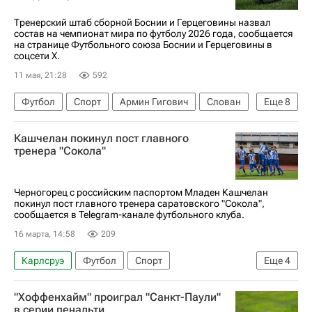
Тренерский штаб сборной Боснии и Герцеговины назвал
состав на чемпионат мира по футболу 2026 года, сообщается
на странице Футбольного союза Боснии и Герцеговины в
соцсети X.
11 мая, 21:28
592
Футбол
Спорт
Армин Гигович
Слован
Еще
8
Акрон
Сеад Колашинац
Амар Дедич
Кашчелан покинул пост главного
Никола Катич
Санкт-Паули
тренера "Сокола"
Чемпионат мира по футболу (до 17 лет)
Шальке 04
Риека
Черногорец с российским паспортом Младен Кашчелан
покинул пост главного тренера саратовского "Сокола",
сообщается в Telegram-канале футбольного клуба.
16 марта, 14:58
209
Карлсруэ
Футбол
Спорт
Еще
4
Младен Кашчелан
Сокол (Саратов)
"Хоффенхайм" проиграл "Санкт-Паули"
Ягеллония
Первая лига
в серии пенальти