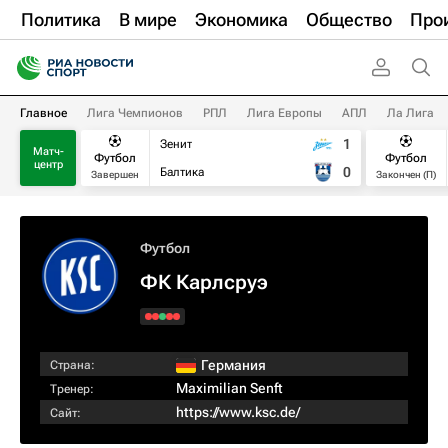
Политика
В мире
Экономика
Общество
Про
Главное
Лига Чемпионов
РПЛ
Лига Европы
АПЛ
Ла Лига
1
Зенит
Матч-
Футбол
Футбол
центр
0
Балтика
Завершен
Закончен (П)
Футбол
ФК Карлсруэ
Германия
Страна:
Maximilian Senft
Тренер:
https://www.ksc.de/
Сайт: