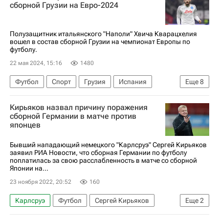
Гамбург
Евро-2024
сборной Грузии на Евро-2024
Полузащитник итальянского "Наполи" Хвича Кварацхелия
вошел в состав сборной Грузии на чемпионат Европы по
футболу.
22 мая 2024, 15:16
1480
Футбол
Спорт
Грузия
Испания
Еще
8
Словакия
Георгий Лория
Кирьяков назвал причину поражения
Хвича Кварацхелия
Слован (Братислава)
сборной Германии в матче против
японцев
Джаба Канкава
Динамо Москва
Наполи
Евро-2024
Бывший нападающий немецкого "Карлсруэ" Сергей Кирьяков
заявил РИА Новости, что сборная Германии по футболу
поплатилась за свою расслабленность в матче со сборной
Японии на...
23 ноября 2022, 20:52
160
Карлсруэ
Футбол
Сергей Кирьяков
Еще
2
Мануэль Нойер
ЧМ по футболу 2026