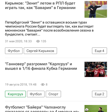
Кирьяков: "Зенит" летом в РПЛ будет
играть так, как "Бавария" в Германии
Петербургский "Зенит" в оставшихся восьми турах
чемпионата России будет выглядеть так, как выглядит
мюнхенская "Бавария" после возобновления сезона в
бундеслиге, считает...
31 мая 2020, 18:33
135
Футбол
Сергей Кирьяков
Еще
4
РПЛ 2026-2027 (Чемпионат России по футболу)
"Ганновер" разгромил "Карлсруэ" и
Бундеслига
Зенит
Бавария
вышел в 1/16 финала Кубка Германии
19 августа 2018, 19:48
8
Карлсруэ
Футбол
Спорт
Еще
2
Кубок Германии
Ганновер 96
Футболист "Байера" Чалханоглу
отказался от зарплаты за 4 месяца из-