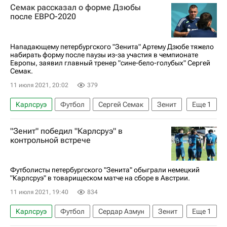
Семак рассказал о форме Дзюбы
после ЕВРО-2020
Нападающему петербургского "Зенита" Артему Дзюбе тяжело
набирать форму после паузы из-за участия в чемпионате
Европы, заявил главный тренер "сине-бело-голубых" Сергей
Семак.
11 июля 2021, 20:02
379
Карлсруэ
Футбол
Сергей Семак
Зенит
Еще
1
Артём Дзюба
"Зенит" победил "Карлсруэ" в
контрольной встрече
Футболисты петербургского "Зенита" обыграли немецкий
"Карлсруэ" в товарищеском матче на сборе в Австрии.
11 июля 2021, 19:40
834
Карлсруэ
Футбол
Сердар Азмун
Зенит
Еще
1