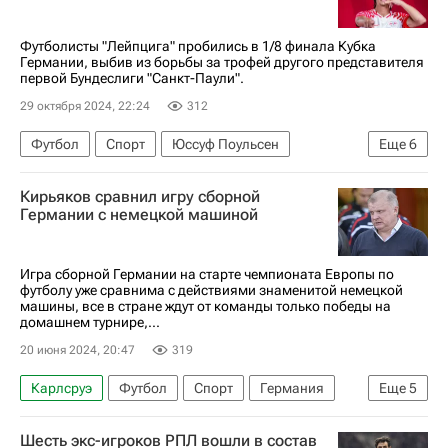
Футболисты "Лейпцига" пробились в 1/8 финала Кубка
Германии, выбив из борьбы за трофей другого представителя
первой Бундеслиги "Санкт-Паули".
29 октября 2024, 22:24
312
Футбол
Спорт
Юссуф Поульсен
Еще
6
Кристоф Баумгартнер
Хаби Алонсо
Кирьяков сравнил игру сборной
Санкт-Паули
Байер 04
Аугсбург
Германии с немецкой машиной
Кубок Германии по футболу
Игра сборной Германии на старте чемпионата Европы по
футболу уже сравнима с действиями знаменитой немецкой
машины, все в стране ждут от команды только победы на
домашнем турнире,...
20 июня 2024, 20:47
319
Карлсруэ
Футбол
Спорт
Германия
Еще
5
Россия
Шотландия
Сергей Кирьяков
Шесть экс-игроков РПЛ вошли в состав