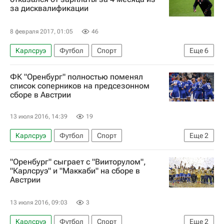
за дисквалификации
8 февраля 2017, 01:05
46
Карлсруэ
Футбол
Спорт
Еще
6
Международная федерация футбола (ФИФА)
ФК "Оренбург" полностью поменял
Спортивный арбитражный суд (CAS)
список соперников на предсезонном
сборе в Австрии
Бундеслига
ФК Трабзонспор
Байер 04
Хакан Чалханоглу
13 июля 2016, 14:39
19
Карлсруэ
Футбол
Спорт
Еще
2
РПЛ 2026-2027 (Чемпионат России по футболу)
"Оренбург" сыграет с "Вииторулом",
Оренбург
"Карлсруэ" и "Маккаби" на сборе в
Австрии
13 июля 2016, 09:03
3
Карлсруэ
Футбол
Спорт
Еще
2