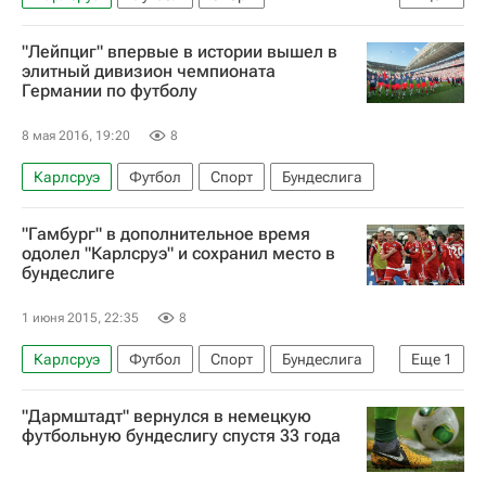
РПЛ 2026-2027 (Чемпионат России по футболу)
"Лейпциг" впервые в истории вышел в
Оренбург
элитный дивизион чемпионата
Германии по футболу
8 мая 2016, 19:20
8
Карлсруэ
Футбол
Спорт
Бундеслига
"Гамбург" в дополнительное время
одолел "Карлсруэ" и сохранил место в
бундеслиге
1 июня 2015, 22:35
8
Карлсруэ
Футбол
Спорт
Бундеслига
Еще
1
Гамбург
"Дармштадт" вернулся в немецкую
футбольную бундеслигу спустя 33 года