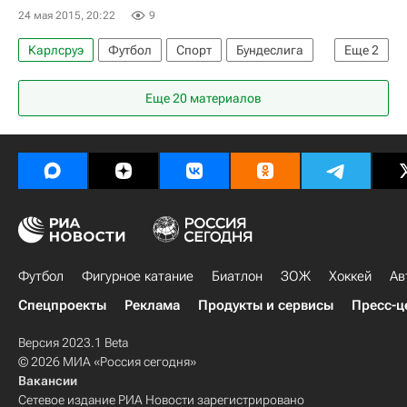
24 мая 2015, 20:22
9
Карлсруэ
Футбол
Спорт
Бундеслига
Еще
2
Санкт-Паули
Ингольштадт 04
Еще 20 материалов
Футбол
Фигурное катание
Биатлон
ЗОЖ
Хоккей
Ав
Спецпроекты
Реклама
Продукты и сервисы
Пресс-ц
Версия 2023.1 Beta
© 2026 МИА «Россия сегодня»
Вакансии
Сетевое издание РИА Новости зарегистрировано