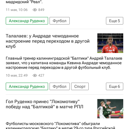
мадридский "Реал".
11 мая, 10:06
849
Александр Руденко
Футбол
Еще
5
Алексей Батраков
Локомотив (Москва)
Талалаев: у Андраде чемоданное
Пари Сен-Жермен (ПСЖ)
Реал Мадрид
настроение перед переходом в другой
клуб
РПЛ 2026-2027 (Чемпионат России по футболу)
Главный тренер калининградской "Балтики" Андрей Талалаев
заявил, что у капитана команды Кевина Андраде чемоданное
настроение перед переходом в другой футбольный клуб.
10 мая, 22:49
427
Александр Руденко
Футбол
Спорт
Еще
6
Андрей Талалаев
Кевин Андраде
Гол Руденко принес "Локомотиву"
Илья Петров
Локомотив (Москва)
победу над "Балтикой" в матче РПЛ
Балтика
РПЛ 2026-2027 (Чемпионат России по футболу)
Футболисты московского "Локомотива" обыграли
калининградскую "Балтику" в матче 29-го тура Российской