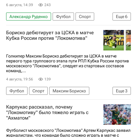
6 августа, 14:39
243
Александр Руденко
Футбол
Спорт
Еще
6
Зелимхан Бакаев
ПФК ЦСКА
Бориско дебютирует за ЦСКА в матче
Локомотив (Москва)
Акрон (Тольятти)
Кубка России против "Локомотива"
РПЛ 2026-2027 (Чемпионат России по футболу)
Кубок России по футболу
Голкипер Максим Бориско дебютирует за ЦСКА в матче
первого тура группового этапа пути РПЛ Кубка России против
московского "Локомотива", следует из стартовых составов
команд,...
4 августа, 19:56
139
Футбол
Спорт
Максим Бориско
Еще
3
ПФК ЦСКА
Локомотив (Москва)
Карпукас рассказал, почему
РПЛ 2026-2027 (Чемпионат России по футболу)
"Локомотиву" было тяжело играть с
"Ахматом"
Футболист московского "Локомотива" Артем Карпукас заявил
журналистам, что команде было сложно играть в матче с