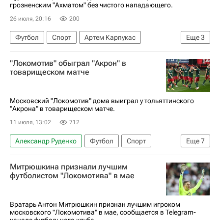
грозненским "Ахматом" без чистого нападающего.
26 июля, 20:16
200
Футбол
Спорт
Артем Карпукас
Еще
3
Локомотив (Москва)
Ахмат
"Локомотив" обыграл "Акрон" в
РПЛ 2026-2027 (Чемпионат России по футболу)
товарищеском матче
Московский "Локомотив" дома выиграл у тольяттинского
"Акрона" в товарищеском матче.
11 июля, 13:02
712
Александр Руденко
Футбол
Спорт
Еще
7
Московская область (Подмосковье)
Акрон
Митрюшкина признали лучшим
Александр Коваленко
Максим Ненахов
футболистом "Локомотива" в мае
Локомотив (Москва)
Акрон (Тольятти)
РПЛ 2026-2027 (Чемпионат России по футболу)
Вратарь Антон Митрюшкин признан лучшим игроком
московского "Локомотива" в мае, сообщается в Telegram-
канале футбольного клуба.