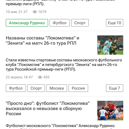
премьер-лиги (РПЛ).
10 мая, 21:37
1679
Александр Руденко
Футбол
Спорт
Еще
10
Москва
Россия
Названы составы "Локомотива" и
Российский футбольный союз (РФС)
"Зенита" на матч 26-го тура РПЛ
Кубок России по футболу
Кевин Андраде
Илья Петров
Локомотив (Москва)
Стали известны стартовые составы московского футбольного
клуба "Локомотив" и петербургского "Зенита" на матч 26-го
Балтика
ПФК ЦСКА
тура Российской премьер-лиги (РПЛ).
РПЛ 2026-2027 (Чемпионат России по футболу)
22 апреля, 18:47
455
Футбол
Спорт
Москва
Россия
Еще
7
Антон Митрюшкин
"Просто дно": футболист "Локомотива"
Сесар Монтес (24.02.1997)
высказался о невызове в сборную
России
Локомотив (Москва)
Зенит
Сантос
Лукас Фассон
Футболист московского "Локомотива" Александр Руденко