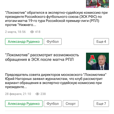
РПЛ 2026-2027 (Чемпионат России по футболу)
Локомотив (Москва)
"Локомотив" обратился в экспертно-судейскую комиссию при
президенте Российского футбольного союза (ЭСК РФС) по
итогам матча 19-го тура Российской премьер-лиги (РПЛ)
против "Нижнего...
2 марта, 18:56
418
Александр Руденко
Футбол
Еще
4
Алексей Батраков
Нижний Новгород
"Локомотив" рассмотрит возможность
Локомотив (Москва)
обращения в ЭСК после матча РПЛ
РПЛ 2026-2027 (Чемпионат России по футболу)
Председатель совета директоров московского "Локомотива"
Юрий Нагорных заявил журналистам, что клуб рассмотрит
вариант обращения в экспертно-судейскую комиссию при
президенте...
28 февраля, 21:10
238
Александр Руденко
Футбол
Спорт
Еще
7
Юрий Нагорных