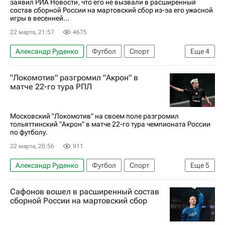
заявил РИА Новости, что его не вызвали в расширенный
РПЛ 2026-2027 (Чемпионат России по футболу)
состав сборной России на мартовский сбор из-за его ужасной
игры в весенней...
22 марта, 21:57
4675
Александр Руденко
Футбол
Спорт
Еще
4
Акрон
Локомотив (Москва)
"Локомотив" разгромил "Акрон" в
Акрон (Тольятти)
матче 22-го тура РПЛ
РПЛ 2026-2027 (Чемпионат России по футболу)
Московский "Локомотив" на своем поле разгромил
тольяттинский "Акрон" в матче 22-го тура чемпионата России
по футболу.
22 марта, 20:56
911
Александр Руденко
Футбол
Спорт
Еще
5
Сесар Монтес (24.02.1997)
Зелимхан Бакаев
Сафонов вошел в расширенный состав
Акрон (Тольятти)
Локомотив (Москва)
сборной России на мартовский сбор
РПЛ 2026-2027 (Чемпионат России по футболу)