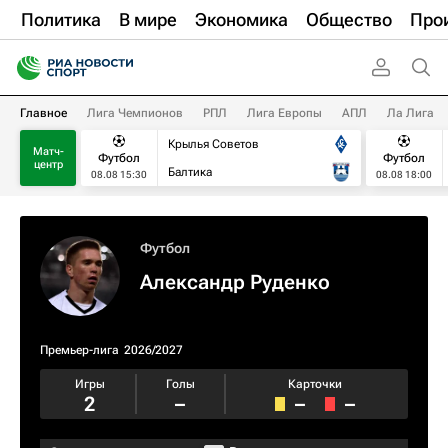
Политика
В мире
Экономика
Общество
Про
Главное
Лига Чемпионов
РПЛ
Лига Европы
АПЛ
Ла Лига
Крылья Советов
Матч-
Футбол
Футбол
центр
Балтика
08.08 15:30
08.08 18:00
Футбол
Александр Руденко
Премьер-лига
2026/2027
Игры
Голы
Карточки
2
–
–
–