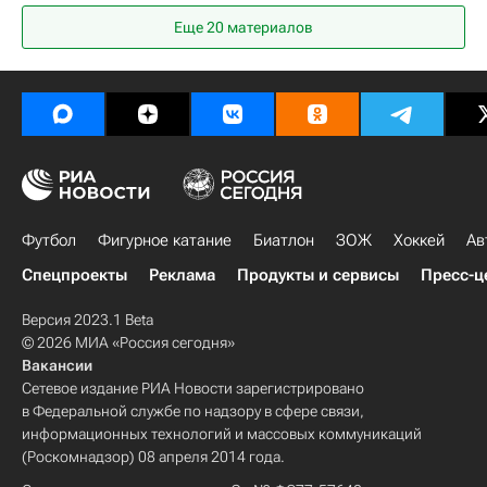
Лукас Фассон
Жерзино Ньямси
Еще 20 материалов
Спартак Москва
Локомотив (Москва)
Кубок России по футболу
Футбол
Фигурное катание
Биатлон
ЗОЖ
Хоккей
Ав
Спецпроекты
Реклама
Продукты и сервисы
Пресс-ц
Версия 2023.1 Beta
© 2026 МИА «Россия сегодня»
Вакансии
Сетевое издание РИА Новости зарегистрировано
в Федеральной службе по надзору в сфере связи,
информационных технологий и массовых коммуникаций
(Роскомнадзор) 08 апреля 2014 года.