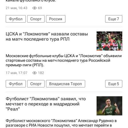
21 мая, 16:43
69
Футбол
Спорт
Россия
Еще
7
Антон Митрюшкин
Артем Карпукас
ЦСКА и "Локомотив" назвали составы
Зелимхан Бакаев
Локомотив (Москва)
на матч последнего тура РПЛ
Балтика
Динамо Москва
РПЛ 2026-2027 (Чемпионат России по футболу)
Московские футбольные клубы ЦСКА и "Локомотив" объявили
стартовые составы на матч последнего тура Российской
премьер-лиги (РПЛ).
17 мая, 17:07
182
Футбол
Спорт
Владислав Тороп
Еще
5
Данил Круговой
Кирилл Данилов
Футболист "Локомотива" заявил, что
РПЛ 2026-2027 (Чемпионат России по футболу)
мечтает о переходе в мадридский
"Реал"
ПФК ЦСКА
Локомотив (Москва)
Футболист московского "Локомотива" Александр Руденко в
разговоре с РИА Новости пошутил, что мечтает перейти в