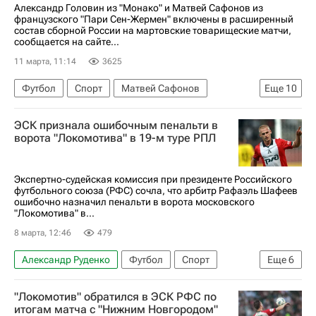
Александр Головин из "Монако" и Матвей Сафонов из
французского "Пари Сен-Жермен" включены в расширенный
состав сборной России на мартовские товарищеские матчи,
сообщается на сайте...
11 марта, 11:14
3625
Футбол
Спорт
Матвей Сафонов
Еще
10
Александр Головин
Пари Сен-Жермен (ПСЖ)
ЭСК признала ошибочным пенальти в
Монако
Российский футбольный союз (РФС)
ворота "Локомотива" в 19-м туре РПЛ
Сборная России по футболу
Мали
Кирилл Данилов
Балтика
Экспертно-судейская комиссия при президенте Российского
футбольного союза (РФС) сочла, что арбитр Рафаэль Шафеев
Локомотив (Москва)
ПФК ЦСКА
ошибочно назначил пенальти в ворота московского
"Локомотива" в...
8 марта, 12:46
479
Александр Руденко
Футбол
Спорт
Еще
6
Алексей Батраков
Сергей Пиняев
"Локомотив" обратился в ЭСК РФС по
Нижний Новгород
Оренбург
итогам матча с "Нижним Новгородом"