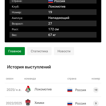
Россия
Страна:
Локомотив
Клуб:
19
Номер:
Нападающий
Амплуа:
27
Возраст:
172 см
Рост:
67 кг
Вес:
Главное
Статистика
Новости
История выступлений
сезон
команда
страна
номер
Локомотив
2025/ н.в.
Россия
19
Химки
2022/2025
Россия
9