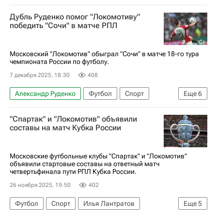
Дубль Руденко помог "Локомотиву"
победить "Сочи" в матче РПЛ
Московский "Локомотив" обыграл "Сочи" в матче 18-го тура
чемпионата России по футболу.
7 декабря 2025, 18:30
408
Александр Руденко
Футбол
Спорт
Еще
6
Россия
Алексей Батраков
"Спартак" и "Локомотив" объявили
Дмитрий Воробьев
Локомотив (Москва)
составы на матч Кубка России
РПЛ 2026-2027 (Чемпионат России по футболу)
Краснодар
Московские футбольные клубы "Спартак" и "Локомотив"
объявили стартовые составы на ответный матч
четвертьфинала пути РПЛ Кубка России.
26 ноября 2025, 19:50
402
Футбол
Спорт
Илья Лантратов
Еще
5