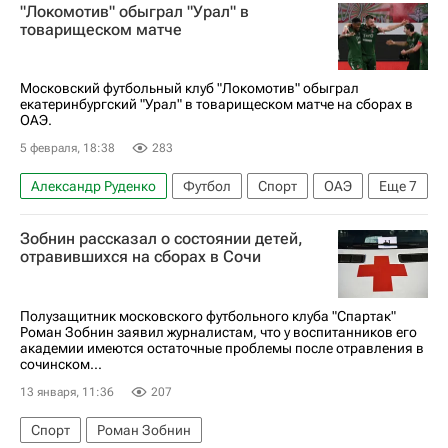
"Локомотив" обыграл "Урал" в
Российский футбольный союз (РФС)
товарищеском матче
Максим Шнапцев
Сергей Пиняев
Нижний Новгород
Ахмат
Московский футбольный клуб "Локомотив" обыграл
екатеринбургский "Урал" в товарищеском матче на сборах в
Локомотив (Москва)
ОАЭ.
5 февраля, 18:38
283
Александр Руденко
Футбол
Спорт
ОАЭ
Еще
7
Абу-Даби
Дубай
Дмитрий Воробьев
Зобнин рассказал о состоянии детей,
Николай Комличенко
Локомотив (Москва)
отравившихся на сборах в Сочи
Урал
РПЛ 2026-2027 (Чемпионат России по футболу)
Полузащитник московского футбольного клуба "Спартак"
Роман Зобнин заявил журналистам, что у воспитанников его
академии имеются остаточные проблемы после отравления в
сочинском...
13 января, 11:36
207
Спорт
Роман Зобнин