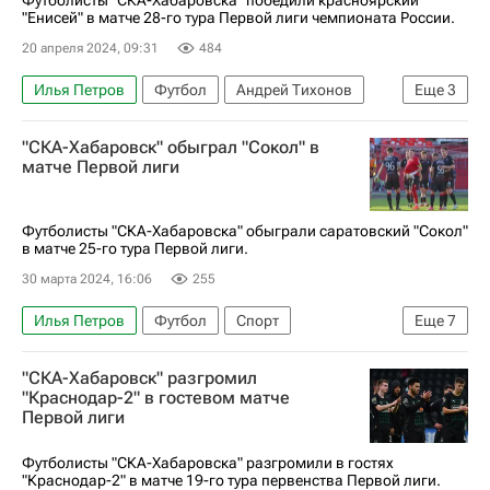
"Енисей" в матче 28-го тура Первой лиги чемпионата России.
20 апреля 2024, 09:31
484
Илья Петров
Футбол
Андрей Тихонов
Еще
3
Альбек Гонгапшев
Енисей
Первая лига
"СКА-Хабаровск" обыграл "Сокол" в
матче Первой лиги
Футболисты "СКА-Хабаровска" обыграли саратовский "Сокол"
в матче 25-го тура Первой лиги.
30 марта 2024, 16:06
255
Илья Петров
Футбол
Спорт
Еще
7
Санкт-Петербург
Красногорск
"СКА-Хабаровск" разгромил
Нижнекамск
Магомед Мусалов
"Краснодар-2" в гостевом матче
Первой лиги
Артем Максименко
Ска-Хабаровск (мол.)
Сокол (Саратов)
Футболисты "СКА-Хабаровска" разгромили в гостях
"Краснодар-2" в матче 19-го тура первенства Первой лиги.