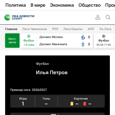
Политика
В мире
Экономика
Общество
Про
Главное
Лига Чемпионов
РПЛ
Лига Европы
АПЛ
Ла Лига
0
Динамо Москва
Матч-
Футбол
Футбол
центр
0
Динамо Махачкала
1-й тайм
09.08 17:00
Футбол
Илья Петров
Премьер-лига
2026/2027
Игры
Голы
Карточки
1
–
–
–