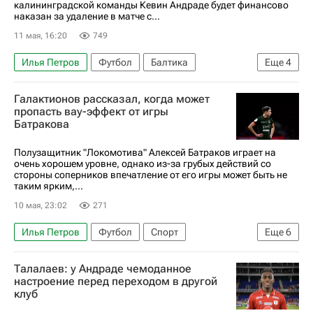
калининградской команды Кевин Андраде будет финансово
наказан за удаление в матче с...
11 мая, 16:20
749
Илья Петров
Футбол
Балтика
Еще
4
Локомотив (Москва)
Кевин Андраде
Галактионов рассказал, когда может
Андрей Талалаев
пропасть вау-эффект от игры
Батракова
РПЛ 2026-2027 (Чемпионат России по футболу)
Полузащитник "Локомотива" Алексей Батраков играет на
очень хорошем уровне, однако из-за грубых действий со
стороны соперников впечатление от его игры может быть не
таким ярким,...
10 мая, 23:02
271
Илья Петров
Футбол
Спорт
Еще
6
Михаил Галактионов
Алексей Батраков
Талалаев: у Андраде чемоданное
Антон Митрюшкин
Балтика
настроение перед переходом в другой
клуб
РПЛ 2026-2027 (Чемпионат России по футболу)