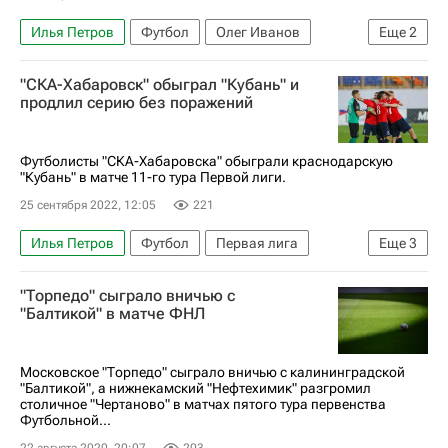
Илья Петров
Футбол
Олег Иванов
Еще
2
Ска-Хабаровск (мол.)
Первая лига
"СКА-Хабаровск" обыграл "Кубань" и
продлил серию без поражений
Футболисты "СКА-Хабаровска" обыграли краснодарскую
"Кубань" в матче 11-го тура Первой лиги.
25 сентября 2022, 12:05
221
Илья Петров
Футбол
Первая лига
Еще
3
Игорь Безденежных
СКА-Хабаровск
"Торпедо" сыграло вничью с
Кубань
"Балтикой" в матче ФНЛ
Московское "Торпедо" сыграло вничью с калининградской
"Балтикой", а нижнекамский "Нефтехимик" разгромил
столичное "Чертаново" в матчах пятого тура первенства
Футбольной...