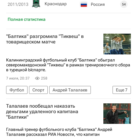
Краснодар
Россия
2011/2013
54
Полная статистика
"Балтика" разгромила "Тиквеш" в
товарищеском матче
Калининградский футбольный клуб "Балтика" обыграл
северомакедонский "Тиквеш" в рамках тренировочного сбора
в турецкой Ыспарте.
7 июля, 20:37
258
Футбол
Спорт
Андрей Талалаев
Еще
7
Натан Гассама
Чинонсо Оффор
Талалаев пообещал наказать
ПФК ЦСКА
Факел
деньгами удаленного капитана
"Балтики"
РПЛ 2026-2027 (Чемпионат России по футболу)
Балтика
Константин Шильцов
Главный тренер футбольного клуба "Балтика" Андрей
Талалаев рассказал РИА Новости, что капитан