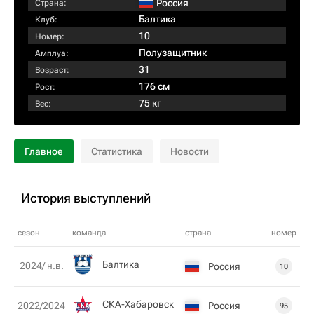
Россия
Страна:
Балтика
Клуб:
10
Номер:
Полузащитник
Амплуа:
31
Возраст:
176 см
Рост:
75 кг
Вес:
Главное
Статистика
Новости
История выступлений
сезон
команда
страна
номер
Балтика
2024/ н.в.
Россия
10
СКА-Хабаровск
Россия
2022/2024
95