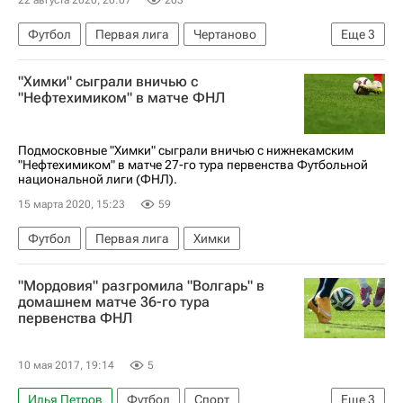
22 августа 2020, 20:07
203
Футбол
Первая лига
Чертаново
Еще
3
Нефтехимик
Балтика
Торпедо (Москва)
"Химки" сыграли вничью с
"Нефтехимиком" в матче ФНЛ
Подмосковные "Химки" сыграли вничью с нижнекамским
"Нефтехимиком" в матче 27-го тура первенства Футбольной
национальной лиги (ФНЛ).
15 марта 2020, 15:23
59
Футбол
Первая лига
Химки
"Мордовия" разгромила "Волгарь" в
домашнем матче 36-го тура
первенства ФНЛ
10 мая 2017, 19:14
5
Илья Петров
Футбол
Спорт
Еще
3