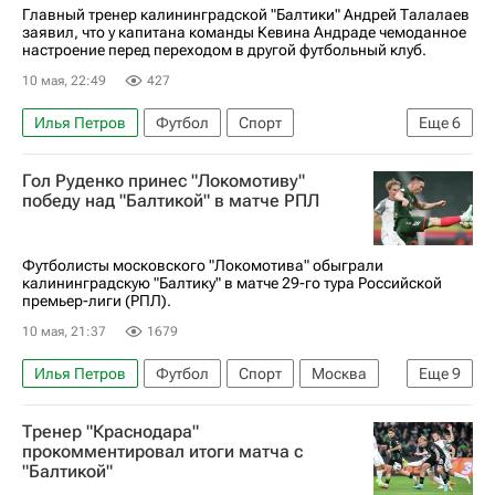
Локомотив (Москва)
Главный тренер калининградской "Балтики" Андрей Талалаев
заявил, что у капитана команды Кевина Андраде чемоданное
настроение перед переходом в другой футбольный клуб.
10 мая, 22:49
427
Илья Петров
Футбол
Спорт
Еще
6
Андрей Талалаев
Кевин Андраде
Гол Руденко принес "Локомотиву"
Александр Руденко
Локомотив (Москва)
победу над "Балтикой" в матче РПЛ
Балтика
РПЛ 2026-2027 (Чемпионат России по футболу)
Футболисты московского "Локомотива" обыграли
калининградскую "Балтику" в матче 29-го тура Российской
премьер-лиги (РПЛ).
10 мая, 21:37
1679
Илья Петров
Футбол
Спорт
Москва
Еще
9
Россия
Российский футбольный союз (РФС)
Тренер "Краснодара"
Кубок России по футболу
Александр Руденко
прокомментировал итоги матча с
"Балтикой"
Кевин Андраде
Локомотив (Москва)