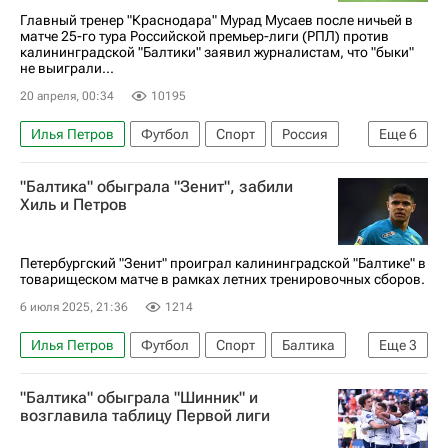
Балтика
ПФК ЦСКА
Главный тренер "Краснодара" Мурад Мусаев после ничьей в
матче 25-го тура Российской премьер-лиги (РПЛ) против
РПЛ 2026-2027 (Чемпионат России по футболу)
калининградской "Балтики" заявил журналистам, что "быки"
не выиграли...
20 апреля, 00:34
10195
Илья Петров
Футбол
Спорт
Россия
Еще
6
Мурад Мусаев
Хуан Боселли
Зенит
"Балтика" обыграла "Зенит", забили
Краснодар
Балтика
Хиль и Петров
РПЛ 2026-2027 (Чемпионат России по футболу)
Петербургский "Зенит" проиграл калининградской "Балтике" в
товарищеском матче в рамках летних тренировочных сборов.
6 июля 2025, 21:36
1214
Илья Петров
Футбол
Спорт
Балтика
Еще
3
Зенит
Сантос
Первая лига
"Балтика" обыграла "Шинник" и
возглавила таблицу Первой лиги