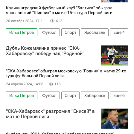
Калининградский футбольный клуб "Балтика" обыграл
ярославский "Шинник" в матче 15-го тура Первой лиги.
20 октября 2024, 17:11
612
Илья Петров
Футбол
Спорт
Ярославль
Еще
4
Виталий Лисакович
Балтика
Первая лига
Дубль Кожемякина принес "СКА-
Шинник
Хабаровску" победу над "Родиной"
"СКА-Хабаровск" обыграл московскую "Родину" в матче 29-го
тура футбольной Первой лиги.
24 апреля 2024, 14:06
115
Илья Петров
Футбол
Спорт
Хабаровск
Еще
6
Олег Кожемякин
Амур Калмыков
"СКА-Хабаровск" разгромил "Енисей" в
Ска-Хабаровск (мол.)
Родина (Москва)
матче Первой лиги
Ленинградец
Первая лига
Футболисты "СКА-Хабаровска" победили красноярский