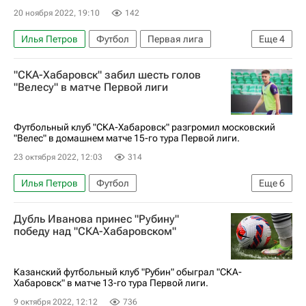
20 ноября 2022, 19:10
142
Илья Петров
Футбол
Первая лига
Еще
4
Тимур Жамалетдинов
Данил Карпов
"СКА-Хабаровск" забил шесть голов
Краснодар-2
СКА-Хабаровск
"Велесу" в матче Первой лиги
Футбольный клуб "СКА-Хабаровск" разгромил московский
"Велес" в домашнем матче 15-го тура Первой лиги.
23 октября 2022, 12:03
314
Илья Петров
Футбол
Еще
6
Ска-Хабаровск (мол.)
Велес
Краснодар-2
Дубль Иванова принес "Рубину"
Первая лига
Магомед Мусалов
победу над "СКА-Хабаровском"
Саид Алиев
Казанский футбольный клуб "Рубин" обыграл "СКА-
Хабаровск" в матче 13-го тура Первой лиги.
9 октября 2022, 12:12
736